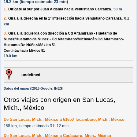
19.2 km (
tiempo estimado
23 min)
1.
Dirígete al
sur
por
Juan Aldama
hacia
Venustiano Carranza
.
50 m
2.
Gira a la
derecha
en la 1ª intersección hacia
Venustiano Carranza
.
0.2
km
3.
Gira a la
izquierda
con dirección a
Cd Altamirano - Huetamo de
Nunez
/
Huetamo de Nunez - Cd Altamirano
/
Michoacán Cd Altamirano-
Huetamo De Núñez
/
México 51
Continúa hacia México 51
19.0 km
undefined
Datos del mapa ©2015 Google, INEGI
Otros viajes con origen en San Lucas,
Mich., México
De San Lucas, Mich., México a 61650 Tacambaro, Mich., México
158 km, tiempo estimado 3 h 12 min
De San Lucas, Mich., México a Carácuaro, Mich., México