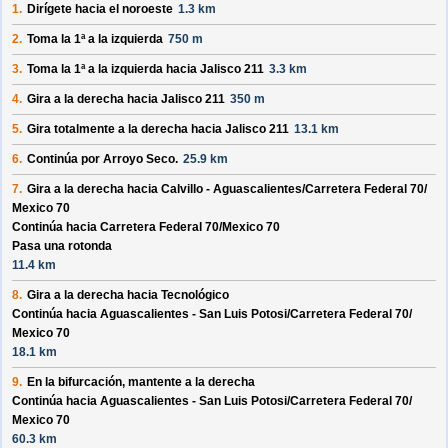
1.
Dirígete hacia el
noroeste
1.3 km
2.
Toma la 1ª a la izquierda
750 m
3.
Toma la 1ª a la izquierda hacia
Jalisco 211
3.3 km
4.
Gira a la derecha hacia
Jalisco 211
350 m
5.
Gira totalmente a la derecha hacia
Jalisco 211
13.1 km
6.
Continúa por
Arroyo Seco
.
25.9 km
7.
Gira a la derecha hacia
Calvillo - Aguascalientes/
Carretera Federal 70/
Mexico 70
Continúa hacia Carretera Federal 70/
Mexico 70
Pasa una rotonda
11.4 km
8.
Gira a la derecha hacia
Tecnológico
Continúa hacia Aguascalientes - San Luis Potosi/
Carretera Federal 70/
Mexico 70
18.1 km
9.
En la bifurcación, mantente a la derecha
Continúa hacia Aguascalientes - San Luis Potosi/
Carretera Federal 70/
Mexico 70
60.3 km