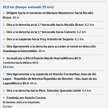
20,8 km (
tiempo estimado
25 min)
1.
Dirígete hacia el
noroeste
en
Mariano Matamoros
hacia
Nicolás
Bravo
40 m
2.
Gira a la
derecha
en la 1.ª bocacalle hacia
Nicolás Bravo
0,2 km
3.
Gira a la
derecha
en la 1.ª bocacalle hacia
Calvario
0,2 km
4.
Gira a la
izquierda
hacia
Fray Antonio de Segovia
0,1 km
5.
Gira ligeramente a la
derecha
para acceder al ramal en dirección
Guadalajara/Jalostotitlán
40 m
6.
Incorpórate a
Blvrd Ramón Martín Huerta/México 80 O
Continúa hacia México 80 O
19,4 km
7.
Gira ligeramente a la
izquierda
en
Ramón Corona/San Juan de los
Lagos - Tepatitlán de Morelos/Tepatitlán de Morelos - San Juan de los
Lagos/México 80 O
40 m
8.
Gira a la
derecha
hacia
Pbro. Salvador Quezada Limón
0,4 km
9.
Continúa por
Ramón Corona
.
El destino está a la izquierda.
0,4 km