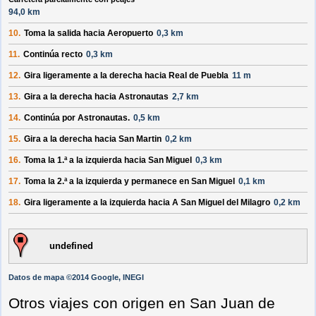
94,0 km
10.
Toma la salida hacia
Aeropuerto
0,3 km
11.
Continúa recto
0,3 km
12.
Gira ligeramente a la
derecha
hacia
Real de Puebla
11 m
13.
Gira a la
derecha
hacia
Astronautas
2,7 km
14.
Continúa por
Astronautas
.
0,5 km
15.
Gira a la
derecha
hacia
San Martin
0,2 km
16.
Toma la 1.ª a la
izquierda
hacia
San Miguel
0,3 km
17.
Toma la 2.ª a la
izquierda
y permanece en
San Miguel
0,1 km
18.
Gira ligeramente a la
izquierda
hacia
A San Miguel del Milagro
0,2 km
undefined
Datos de mapa ©2014 Google, INEGI
Otros viajes con origen en San Juan de