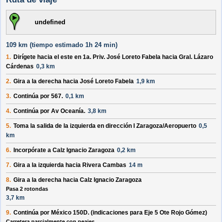
undefined
109 km (
tiempo estimado
1h 24 min)
1.
Dirígete hacia el
este
en
1a. Priv. José Loreto Fabela
hacia
Gral. Lázaro
Cárdenas
0,3 km
2.
Gira a la
derecha
hacia
José Loreto Fabela
1,9 km
3.
Continúa por
567
.
0,1 km
4.
Continúa por
Av Oceanía
.
3,8 km
5.
Toma la salida de la
izquierda
en dirección
I Zaragoza/Aeropuerto
0,5
km
6.
Incorpórate a
Calz Ignacio Zaragoza
0,2 km
7.
Gira a la
izquierda
hacia
Rivera Cambas
14 m
8.
Gira a la
derecha
hacia
Calz Ignacio Zaragoza
Pasa 2 rotondas
3,7 km
9.
Continúa por
México 150D
. (indicaciones para
Eje 5 Ote Rojo Gómez
)
Carretera parcialmente con peajes