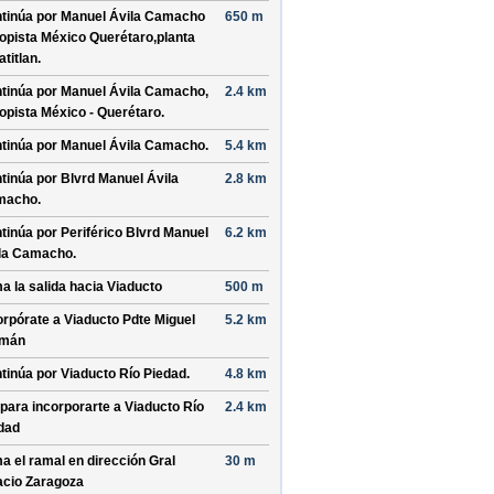
tinúa por
Manuel Ávila Camacho
650 m
opista México Querétaro,planta
atitlan
.
tinúa por
Manuel Ávila Camacho,
2.4 km
opista México - Querétaro
.
tinúa por
Manuel Ávila Camacho
.
5.4 km
tinúa por
Blvrd Manuel Ávila
2.8 km
macho
.
tinúa por
Periférico Blvrd Manuel
6.2 km
la Camacho
.
a la salida hacia
Viaducto
500 m
orpórate a
Viaducto Pdte Miguel
5.2 km
emán
tinúa por
Viaducto Río Piedad
.
4.8 km
 para incorporarte a
Viaducto Río
2.4 km
dad
a el ramal en dirección
Gral
30 m
acio Zaragoza