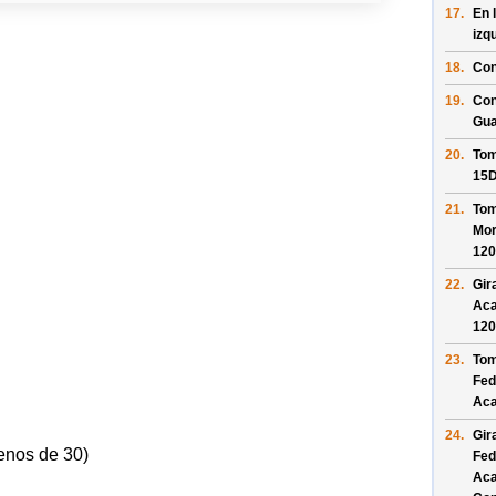
17.
En 
izq
18.
Con
19.
Con
Gua
20.
Tom
15
21.
Tom
Mor
120
22.
Gir
Aca
120
23.
Tom
Fed
Ac
24.
Gir
enos de 30)
Fed
Ac