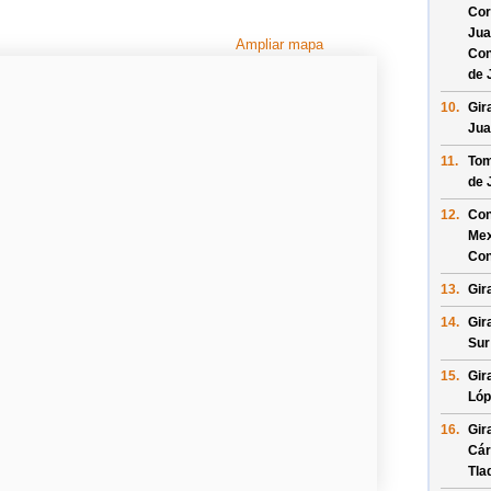
Cor
Jua
Ampliar mapa
Con
de 
10.
Gir
Jua
11.
Tom
de 
12.
Con
Mex
Con
13.
Gir
14.
Gir
Sur
15.
Gir
Lóp
16.
Gir
Cár
Tla