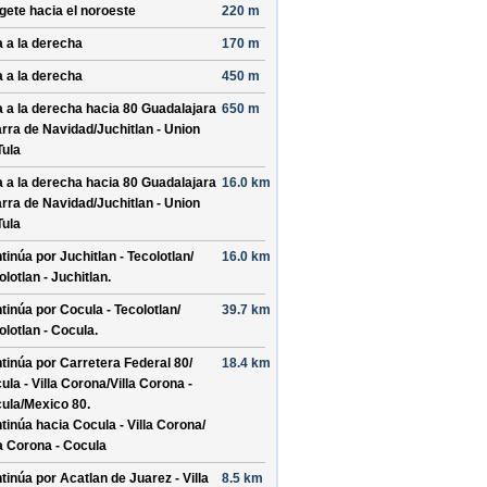
ígete hacia el
noroeste
220 m
a a la derecha
170 m
a a la derecha
450 m
a a la derecha hacia
80 Guadalajara
650 m
arra de Navidad/
Juchitlan - Union
Tula
a a la derecha hacia
80 Guadalajara
16.0 km
arra de Navidad/
Juchitlan - Union
Tula
tinúa por
Juchitlan - Tecolotlan/
16.0 km
olotlan - Juchitlan
.
tinúa por
Cocula - Tecolotlan/
39.7 km
olotlan - Cocula
.
tinúa por
Carretera Federal 80/
18.4 km
ula - Villa Corona/
Villa Corona -
ula/
Mexico 80
.
tinúa hacia Cocula - Villa Corona/
la Corona - Cocula
tinúa por
Acatlan de Juarez - Villa
8.5 km