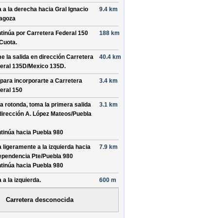
a a la derecha hacia
Gral Ignacio
9.4 km
agoza
tinúa por
Carretera Federal 150
188 km
Cuota
.
e la salida en dirección
Carretera
40.4 km
eral 135D/
Mexico 135D
.
 para incorporarte a
Carretera
3.4 km
eral 150
la rotonda, toma la
primera
salida
3.1 km
dirección
A. López Mateos/
Puebla
tinúa hacia Puebla 980
a ligeramente a la izquierda hacia
7.9 km
ependencia Pte/
Puebla 980
tinúa hacia Puebla 980
 a la izquierda.
600 m
Carretera desconocida