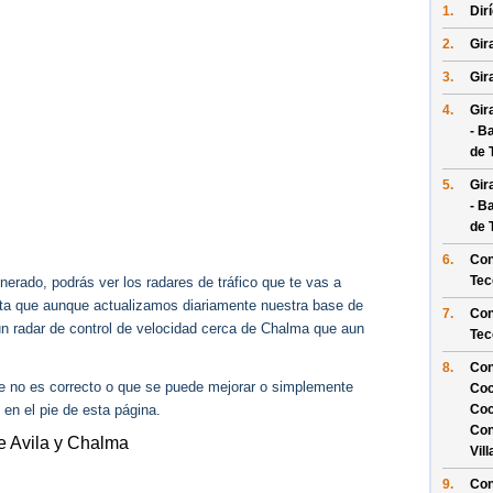
1.
Dir
2.
Gir
3.
Gir
4.
Gir
- B
de 
5.
Gir
- B
de 
6.
Con
Tec
erado, podrás ver los radares de tráfico que te vas a
enta que aunque actualizamos diariamente nuestra base de
7.
Con
gún radar de control de velocidad cerca de Chalma que aun
Tec
8.
Con
ue no es correcto o que se puede mejorar o simplemente
Coc
 en el pie de esta página.
Coc
Con
e Avila y Chalma
Vil
9.
Con