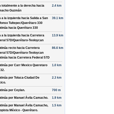
a totalmente a la derecha hacia
2.4 km
macho Guzmán
a a la izquierda hacia
Salida a San
39.1 km
efonso Tultepec/
Querétaro 330
tinúa hacia Querétaro 330
a a la izquierda hacia
Carretera
13.9 km
eral 57D/
Querétaro-Teoloycan
tinúa recto hacia
Carretera
86.6 km
eral 57D/
Querétaro-Teoloycan
tinúa hacia Carretera Federal 57D
tinúa por
Carr Mexico Queretaro
1.0 km
 32
.
tinúa por
Toluca-Ciudad De
2.3 km
ico
.
tinúa por
Ceylan
.
700 m
tinúa por
Manuel Ávila Camacho
.
1.9 km
tinúa por
Manuel Ávila Camacho,
1.5 km
opista México - Querétaro
.