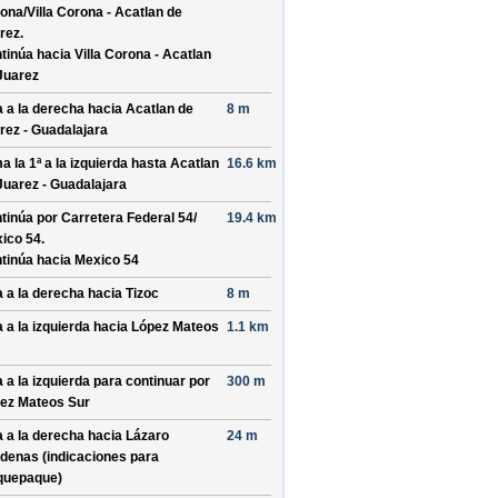
ona/
Villa Corona - Acatlan de
rez
.
tinúa hacia Villa Corona - Acatlan
Juarez
a a la derecha hacia
Acatlan de
8 m
rez - Guadalajara
a la 1ª a la izquierda hasta
Acatlan
16.6 km
Juarez - Guadalajara
tinúa por
Carretera Federal 54/
19.4 km
ico 54
.
tinúa hacia Mexico 54
a a la derecha hacia
Tizoc
8 m
a a la izquierda hacia
López Mateos
1.1 km
a a la izquierda para continuar por
300 m
ez Mateos Sur
a a la derecha hacia
Lázaro
24 m
denas
(indicaciones para
quepaque
)