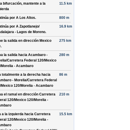
la bifurcación, mantente a la
11.5 km
uierda
tinúa por
A Los Altos
.
800 m
tinúa por
A Zapotlanejo/
16.9 km
dalajara - Lagos de Moreno
.
e la salida en dirección
Mexico
275 km
D
.
a la salida hacia
Acambaro -
280 m
elia/
Carretera Federal 120/
Mexico
/
Morelia - Acambaro
a totalmente a la derecha hacia
86 m
mbaro - Morelia/
Carretera Federal
/
Mexico 120/
Morelia - Acambaro
a el ramal en dirección
Carretera
210 m
eral 120/
Mexico 120/
Morelia -
ambaro
a a la izquierda hacia
Carretera
15.5 km
eral 120/
Mexico 120/
Morelia -
ambaro