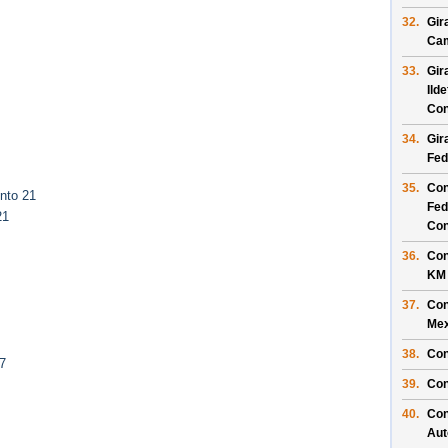
32.
Gir
Ca
33.
Gir
Ild
Con
34.
Gir
Fed
35.
Con
nto 21
Fed
21
Con
36.
Con
KM
37.
Con
Mex
38.
Con
7
39.
Con
40.
Con
Aut