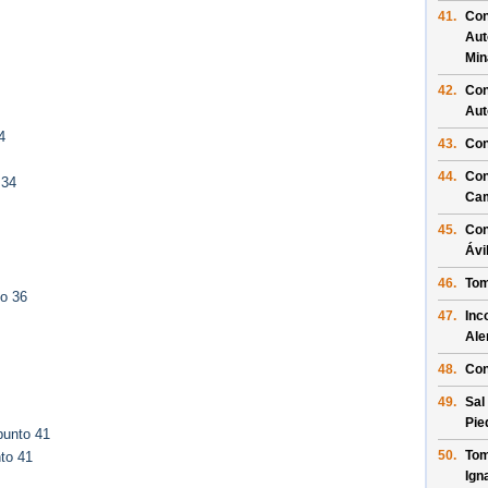
41.
Con
Aut
Min
42.
Con
Aut
4
43.
Con
44.
Con
 34
Ca
45.
Con
Ávi
46.
Tom
to 36
47.
Inc
Al
48.
Con
49.
Sal
Pie
punto 41
50.
Tom
to 41
Ign