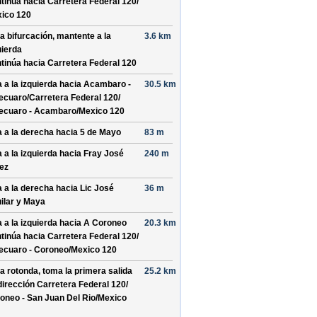
tinúa hacia Carretera Federal 120/
ico 120
la bifurcación, mantente a la
3.6 km
uierda
tinúa hacia Carretera Federal 120
a a la izquierda hacia
Acambaro -
30.5 km
ecuaro/
Carretera Federal 120/
ecuaro - Acambaro/
Mexico 120
a a la derecha hacia
5 de Mayo
83 m
a a la izquierda hacia
Fray José
240 m
ez
a a la derecha hacia
Lic José
36 m
ilar y Maya
a a la izquierda hacia
A Coroneo
20.3 km
tinúa hacia Carretera Federal 120/
ecuaro - Coroneo/
Mexico 120
la rotonda, toma la
primera
salida
25.2 km
dirección
Carretera Federal 120/
oneo - San Juan Del Rio/
Mexico