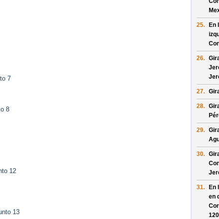
Con
Mex
25.
En 
izq
Con
26.
Gir
Jer
Jer
to 7
27.
Gir
28.
Gir
to 8
Pér
29.
Gir
Agu
30.
Gir
Con
nto 12
Jer
31.
En 
en 
Cor
unto 13
120