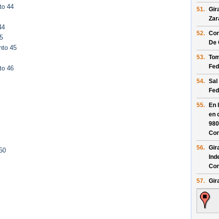
to 44
51.
Gir
Zar
44
52.
Con
5
De 
nto 45
53.
Tom
Fed
to 46
54.
Sal
Fed
55.
En 
en 
980
Con
56.
Gir
50
Ind
Con
57.
Gira