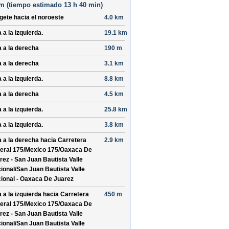
m (
tiempo estimado
13 h 40 min)
ígete hacia el
noroeste
4.0 km
 a la izquierda.
19.1 km
a a la derecha
190 m
a a la derecha
3.1 km
 a la izquierda.
8.8 km
a a la derecha
4.5 km
 a la izquierda.
25.8 km
 a la izquierda.
3.8 km
a a la derecha hacia
Carretera
2.9 km
eral 175/
Mexico 175/
Oaxaca De
rez - San Juan Bautista Valle
ional/
San Juan Bautista Valle
ional - Oaxaca De Juarez
a a la izquierda hacia
Carretera
450 m
eral 175/
Mexico 175/
Oaxaca De
rez - San Juan Bautista Valle
ional/
San Juan Bautista Valle