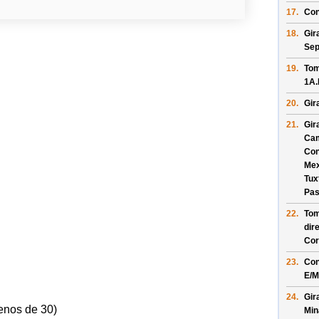
17.
Con
18.
Gir
Sep
19.
Tom
1A.
20.
Gir
21.
Gir
Ca
Con
Mex
Tux
Pas
22.
Tom
dir
Cor
23.
Con
E/
M
24.
Gir
enos de 30)
Min