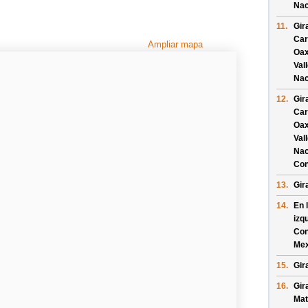
Nac
11.
Gir
Car
Ampliar mapa
Oax
Val
Nac
12.
Gir
Car
Oax
Val
Nac
Con
13.
Gir
14.
En 
izq
Con
Mex
15.
Gir
16.
Gir
Ma