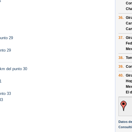
5
Con
Cha
36.
Gir
Car
Ca
37.
Gir
punto 29
Fed
Mex
nto 29
38.
Tom
39.
Con
km del punto 30
40.
Gir
Hop
1
Mex
El 
nto 33
33
Datos d
Consult