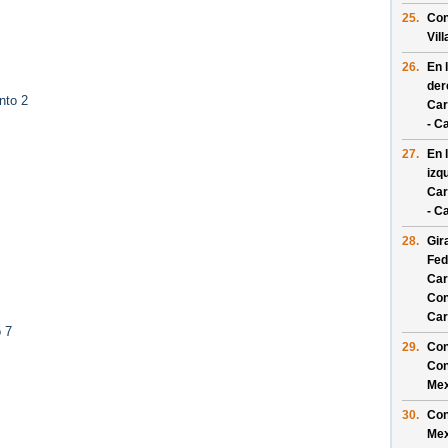
25.
Con
Vil
26.
En 
der
nto 2
Car
- C
27.
En 
izq
Car
- C
28.
Gir
Fed
Car
Con
Car
 7
29.
Con
Con
Mex
30.
Con
Mex