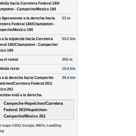
tinúa hacia Carretera Federal 180/
mpoton - Campeche/
Mexico 180
a ligeramente a la derecha hacia
53 m
retera Federal 180/
Champoton -
mpeche/
Mexico 180
a a la izquierda hacia
Carretera
54.2 km
eral 180/
Champoton - Campeche/
ico 180
a el ramal
350 m
tinúa recto
10.4 km
a a la derecha hacia
Campeche-
39.4 km
elchen/
Carretera Federal 261/
ico 261
destino está a la derecha.
Campeche-Hopelchen/Carretera
Federal 261/Hopelchen-
Campeche/Mexico 261
el mapa ©2011 Google, INEGI, LeadDog
ing