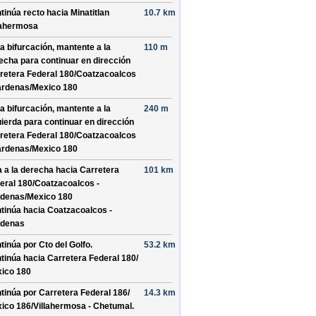
tinúa recto hacia
Minatitlan
10.7 km
lahermosa
la bifurcación, mantente a la
110 m
echa para continuar en dirección
retera Federal 180/
Coatzacoalcos
ardenas/
Mexico 180
la bifurcación, mantente a la
240 m
uierda para continuar en dirección
retera Federal 180/
Coatzacoalcos
ardenas/
Mexico 180
a a la derecha hacia
Carretera
101 km
eral 180/
Coatzacoalcos -
denas/
Mexico 180
tinúa hacia Coatzacoalcos -
denas
tinúa por
Cto del Golfo
.
53.2 km
tinúa hacia Carretera Federal 180/
ico 180
tinúa por
Carretera Federal 186/
14.3 km
ico 186/
Villahermosa - Chetumal
.