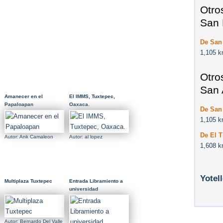
Otro
San 
De San 
1,105 k
Otro
San 
Amanecer en el
El IMMS, Tuxtepec,
Papaloapan
Oaxaca.
De San 
1,105 k
De El T
Autor: Ank Camaleon
Autor: al lopez
1,608 k
Yotel
Multiplaza Tuxtepec
Entrada Libramiento a
universidad
Autor: Bernardo Del Valle