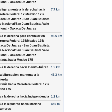
ional - Oaxaca De Juarez
a ligeramente a la derecha hacia
7.7 km
retera Federal 175/
Mexico 175/
aca De Juarez - San Juan Bautista
le Nacional/
San Juan Bautista Valle
ional - Oaxaca De Juarez
a a la derecha para continuar en
98.5 km
retera Federal 175/
Mexico 175/
aca De Juarez - San Juan Bautista
le Nacional/
San Juan Bautista Valle
ional - Oaxaca De Juarez
tinúa hacia Mexico 175
a a la derecha hacia
Benito Juárez
1.5 km
la bifurcación, mantente a la
46.3 km
uierda
tinúa hacia Carretera Federal 175/
ico 175
a a la derecha hacia
Independencia
1.2 km
a a la izquierda hacia
Mariano
450 m
tamoros