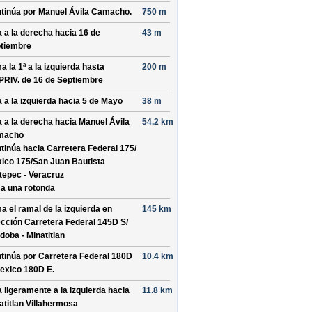
tinúa por
Manuel Ávila Camacho
.
750 m
a a la derecha hacia
16 de
43 m
tiembre
a la 1ª a la izquierda hasta
200 m
PRIV. de 16 de Septiembre
a a la izquierda hacia
5 de Mayo
38 m
a a la derecha hacia
Manuel Ávila
54.2 km
macho
tinúa hacia Carretera Federal 175/
ico 175/
San Juan Bautista
tepec - Veracruz
a una rotonda
a el ramal de la izquierda en
145 km
ección
Carretera Federal 145D S/
doba - Minatitlan
tinúa por
Carretera Federal 180D
10.4 km
exico 180D E
.
a ligeramente a la izquierda hacia
11.8 km
atitlan Villahermosa