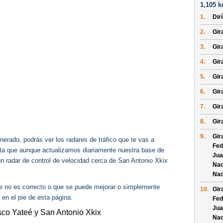
1,105 k
1.
Dir
2.
Gira
3.
Gir
4.
Gir
5.
Gira
6.
Gir
7.
Gira
8.
Gira
9.
Gir
erado, podrás ver los radares de tráfico que te vas a
Fed
enta que aunque actualizamos diariamente nuestra base de
Jua
ún radar de control de velocidad cerca de San Antonio Xkix
Nac
Nac
ue no es correcto o que se puede mejorar o simplemente
10.
Gir
 en el pie de esta página.
Fed
Jua
sco Yateé y San Antonio Xkix
Nac