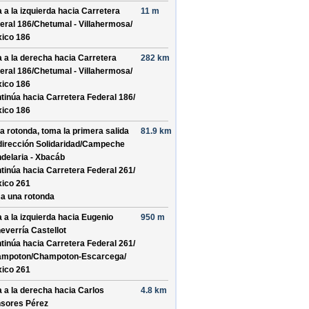
a a la izquierda hacia
Carretera
11 m
eral 186/
Chetumal - Villahermosa/
ico 186
a a la derecha hacia
Carretera
282 km
eral 186/
Chetumal - Villahermosa/
ico 186
tinúa hacia Carretera Federal 186/
ico 186
la rotonda, toma la
primera
salida
81.9 km
dirección
Solidaridad/
Campeche
delaria - Xbacáb
tinúa hacia Carretera Federal 261/
ico 261
a una rotonda
a a la izquierda hacia
Eugenio
950 m
everría Castellot
tinúa hacia Carretera Federal 261/
mpoton/
Champoton-Escarcega/
ico 261
a a la derecha hacia
Carlos
4.8 km
sores Pérez