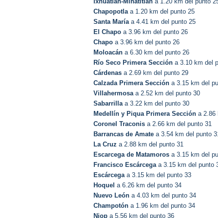
Ixhuatlán-Minatitlán
a 1.20 km del punto 2
Chapopotla
a 1.20 km del punto 25
Santa María
a 4.41 km del punto 25
El Chapo
a 3.96 km del punto 26
Chapo
a 3.96 km del punto 26
Moloacán
a 6.30 km del punto 26
Río Seco Primera Sección
a 3.10 km del 
Cárdenas
a 2.69 km del punto 29
Calzada Primera Sección
a 3.15 km del pu
Villahermosa
a 2.52 km del punto 30
Sabarrilla
a 3.22 km del punto 30
Medellín y Piqua Primera Sección
a 2.86 
Coronel Traconis
a 2.66 km del punto 31
Barrancas de Amate
a 3.54 km del punto 3
La Cruz
a 2.88 km del punto 31
Escarcega de Matamoros
a 3.15 km del pu
Francisco Escárcega
a 3.15 km del punto 
Escárcega
a 3.15 km del punto 33
Hoquel
a 6.26 km del punto 34
Nuevo León
a 4.03 km del punto 34
Champotón
a 1.96 km del punto 34
Niop
a 5.56 km del punto 36