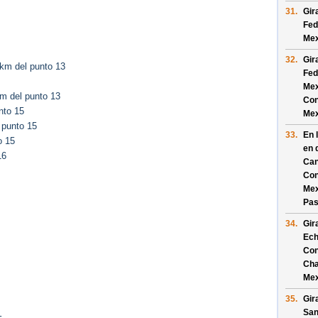
31.
Gir
Fed
Mex
32.
Gir
km del punto 13
Fed
Mex
m del punto 13
Con
nto 15
Mex
 punto 15
33.
En 
o 15
en 
16
Can
Con
Mex
Pas
34.
Gir
Ech
Con
Cha
Mex
35.
Gir
San