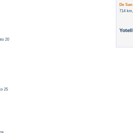
De San
714 km,
Yotel
to 20
to 25
28