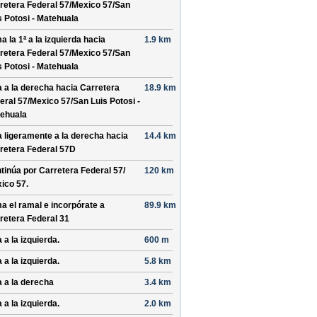
retera Federal 57/
Mexico 57/
San
s Potosi - Matehuala
a la 1ª a la izquierda hacia
1.9 km
retera Federal 57/
Mexico 57/
San
s Potosi - Matehuala
a a la derecha hacia
Carretera
18.9 km
eral 57/
Mexico 57/
San Luis Potosi -
ehuala
a ligeramente a la derecha hacia
14.4 km
retera Federal 57D
tinúa por
Carretera Federal 57/
120 km
ico 57
.
a el ramal e incorpórate a
89.9 km
retera Federal 31
 a la izquierda.
600 m
 a la izquierda.
5.8 km
a a la derecha
3.4 km
 a la izquierda.
2.0 km