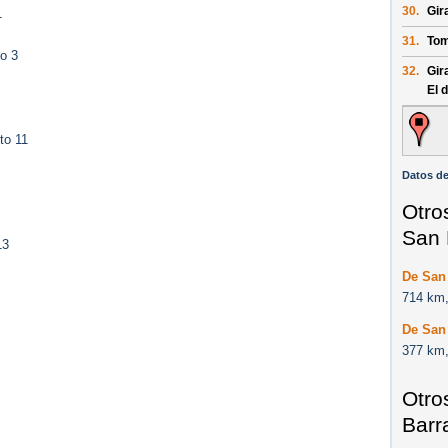
30.
Gir
1
31.
Tom
o 3
32.
Gir
El 
to 11
Datos de
Otro
San 
13
De San
714 km,
De San
377 km,
Otro
Barr