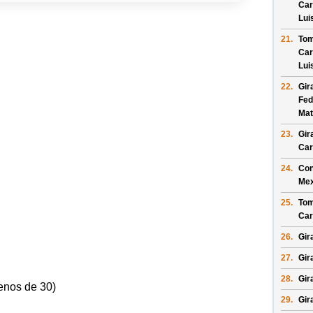
Car
Lui
21.
Tom
Car
Lui
22.
Gir
Fed
Mat
23.
Gir
Car
24.
Con
Mex
25.
Tom
Car
26.
Gira
27.
Gira
28.
Gir
enos de 30)
29.
Gira