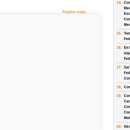
14.
Con
Mex
Ampliar mapa
Es
Con
Mex
15.
Tom
Fed
16.
En 
izq
Fed
17.
Sal
Fed
Con
18.
Con
19.
Con
Car
Cor
Con
Mat
20.
Gir