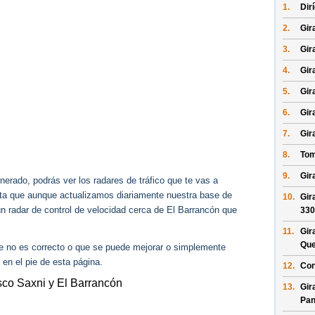
1.
Dir
2.
Gira
3.
Gir
4.
Gira
5.
Gira
6.
Gira
7.
Gir
8.
Tom
9.
Gir
erado, podrás ver los radares de tráfico que te vas a
enta que aunque actualizamos diariamente nuestra base de
10.
Gir
ún radar de control de velocidad cerca de El Barrancón que
330
11.
Gir
Que
ue no es correcto o que se puede mejorar o simplemente
 en el pie de esta página.
12.
Con
sco Saxni y El Barrancón
13.
Gir
Pan