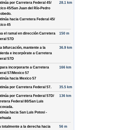
tinúa por
Carretera Federal 45/
28.1 km
ico 45/
San Juan del Río-Pedro
cobedo
.
tinúa hacia Carretera Federal 45/
ico 45
a el ramal en dirección
Carretera
150 m
eral 57D
la bifurcación, mantente a la
36.9 km
uierda e incorpórate a
Carretera
eral 57D
 para incorporarte a
Carretera
166 km
eral 57/
Mexico 57
tinúa hacia Mexico 57
tinúa por
Carretera Federal 57
.
35.5 km
tinúa por
Carretera Federal 57D/
136 km
retera Federal 80/
San Luis
covada
.
tinúa hacia San Luis Potosi -
ehuala
a totalmente a la derecha hacia
56 m