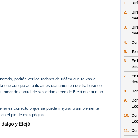
1.
Dir
2.
Gir
mat
3.
Gir
mat
4.
Con
5.
Tom
6.
En 
izq
7.
En 
erado, podrás ver los radares de tráfico que te vas a
der
enta que aunque actualizamos diariamente nuestra base de
8.
Con
ún radar de control de velocidad cerca de Elejá que aun no
9.
Con
Eco
ue no es correcto o que se puede mejorar o simplemente
 en el pie de esta página.
10.
Con
Eco
idalgo y Elejá
11.
Con