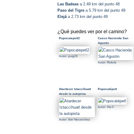
Las Badeas
a 2.49 km del punto 48
Paso del Tigre
a 5.79 km del punto 49
Elejá
a 2.73 km del punto 49
¿Qué puedes ver por el camino?
Popocatepetl2
Casco Hacienda San
Agustin
Autor: puig26
Autor: Robob
Atardecer Iztaccíhuatl
Popocatépetl
desde la autopista
Autor: Ha-C
Autor: Iker Necoechea