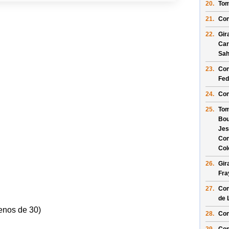
20.
Tom
21.
Con
22.
Gir
Car
Sa
23.
Con
Fed
24.
Con
25.
Tom
Bou
Jes
Con
Col
26.
Gir
Fra
27.
Con
de 
enos de 30)
28.
Con