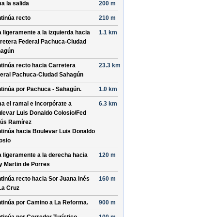
a la salida
200 m
tinúa recto
210 m
a ligeramente a la izquierda hacia
1.1 km
retera Federal Pachuca-Ciudad
hagún
tinúa recto hacia
Carretera
23.3 km
eral Pachuca-Ciudad Sahagún
tinúa por
Pachuca - Sahagún
.
1.0 km
a el ramal e incorpórate a
6.3 km
levar Luis Donaldo Colosio/
Fed
ús Ramírez
tinúa hacia Boulevar Luis Donaldo
osio
a ligeramente a la derecha hacia
120 m
y Martin de Porres
tinúa recto hacia
Sor Juana Inés
160 m
La Cruz
tinúa por
Camino a La Reforma
.
900 m