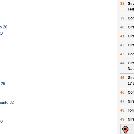
38.
Gir
Fed
39.
Con
o 20
40.
Gira
20
41.
Gir
42.
Gir
43.
Con
44.
Gir
Nac
45.
Gir
17 
 26
46.
Con
47.
Gira
punto 32
48.
Tom
49.
Gir
33