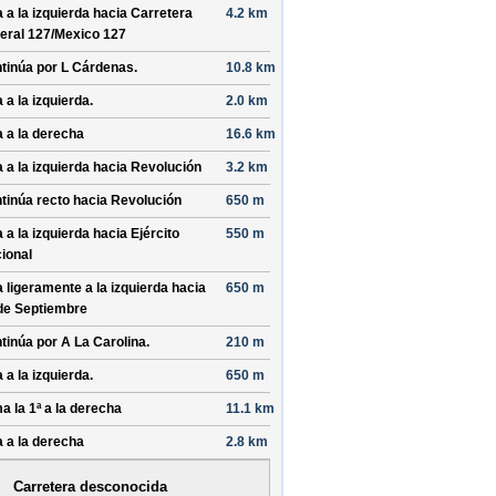
a a la izquierda hacia
Carretera
4.2 km
eral 127/
Mexico 127
tinúa por
L Cárdenas
.
10.8 km
 a la izquierda.
2.0 km
a a la derecha
16.6 km
a a la izquierda hacia
Revolución
3.2 km
tinúa recto hacia
Revolución
650 m
a a la izquierda hacia
Ejército
550 m
ional
a ligeramente a la izquierda hacia
650 m
de Septiembre
tinúa por
A La Carolina
.
210 m
 a la izquierda.
650 m
a la 1ª a la derecha
11.1 km
a a la derecha
2.8 km
Carretera desconocida