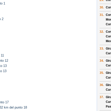
29.
Con
to 1
30.
Con
31.
Con
o 2
Mon
Con
32.
Con
Con
Mex
33.
Gir
Car
 11
nto 12
34.
Gir
Car
to 13
to 13
35.
Gir
Car
36.
Gir
Car
37.
Gir
Car
nto 17
Pas
32 km del punto 18