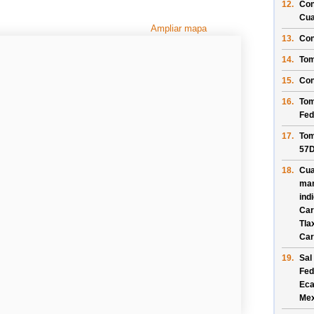
12.
Con
Cua
Ampliar mapa
13.
Con
14.
Tom
15.
Con
16.
Tom
Fed
17.
Tom
57
18.
Cua
man
ind
Car
Tla
Car
19.
Sal
Fed
Eca
Mex