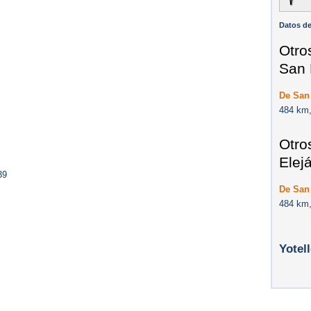
Datos de
Otro
San 
De San 
484 km,
Otro
Elej
39
De San 
484 km,
Yotel