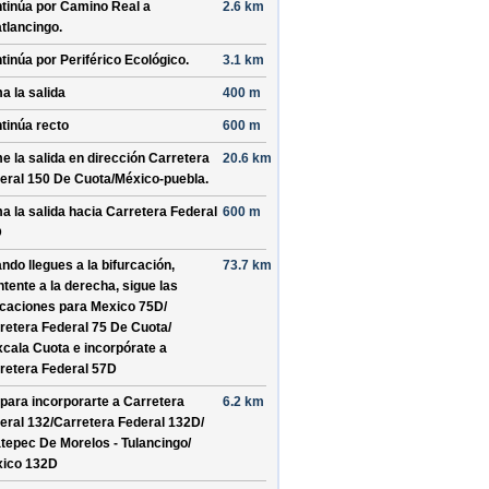
tinúa por
Camino Real a
2.6 km
tlancingo
.
tinúa por
Periférico Ecológico
.
3.1 km
a la salida
400 m
tinúa recto
600 m
e la salida en dirección
Carretera
20.6 km
eral 150 De Cuota/
México-puebla
.
a la salida hacia
Carretera Federal
600 m
D
ndo llegues a la bifurcación,
73.7 km
tente a la derecha, sigue las
icaciones para
Mexico 75D/
retera Federal 75 De Cuota/
xcala Cuota
e incorpórate a
retera Federal 57D
 para incorporarte a
Carretera
6.2 km
eral 132/
Carretera Federal 132D/
tepec De Morelos - Tulancingo/
ico 132D