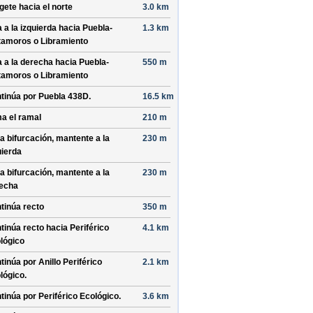
ígete hacia el
norte
3.0 km
a a la izquierda hacia
Puebla-
1.3 km
amoros o Libramiento
a a la derecha hacia
Puebla-
550 m
amoros o Libramiento
tinúa por
Puebla 438D
.
16.5 km
a el ramal
210 m
la bifurcación, mantente a la
230 m
uierda
la bifurcación, mantente a la
230 m
echa
tinúa recto
350 m
tinúa recto hacia
Periférico
4.1 km
lógico
tinúa por
Anillo Periférico
2.1 km
lógico
.
tinúa por
Periférico Ecológico
.
3.6 km