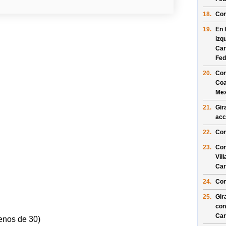
18.
Con
19.
En 
izq
Car
Fed
20.
Con
Coa
Mex
21.
Gir
acc
22.
Con
23.
Con
Vil
Car
24.
Con
25.
Gir
con
Car
enos de 30)