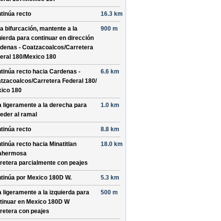
tinúa recto
16.3 km
la bifurcación, mantente a la
900 m
uierda para continuar en dirección
denas - Coatzacoalcos/
Carretera
eral 180/
Mexico 180
tinúa recto hacia
Cardenas -
6.6 km
tzacoalcos/
Carretera Federal 180/
ico 180
a ligeramente a la derecha para
1.0 km
eder al ramal
tinúa recto
8.8 km
tinúa recto hacia
Minatitlan
18.0 km
lahermosa
retera parcialmente con peajes
tinúa por
Mexico 180D W
.
5.3 km
a ligeramente a la izquierda para
500 m
tinuar en
Mexico 180D W
retera con peajes