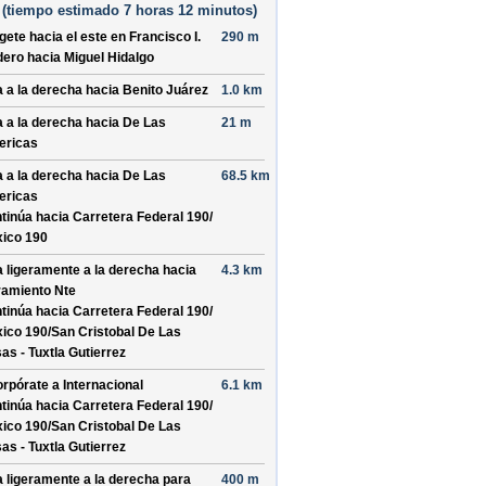
(
tiempo estimado
7 horas 12 minutos)
ígete hacia el
este
en
Francisco I.
290 m
dero
hacia
Miguel Hidalgo
a a la derecha hacia
Benito Juárez
1.0 km
a a la derecha hacia
De Las
21 m
ricas
a a la derecha hacia
De Las
68.5 km
ricas
tinúa hacia Carretera Federal 190/
ico 190
a ligeramente a la derecha hacia
4.3 km
ramiento Nte
tinúa hacia Carretera Federal 190/
ico 190/
San Cristobal De Las
as - Tuxtla Gutierrez
orpórate a
Internacional
6.1 km
tinúa hacia Carretera Federal 190/
ico 190/
San Cristobal De Las
as - Tuxtla Gutierrez
a ligeramente a la derecha para
400 m