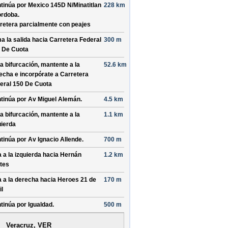
tinúa por
Mexico 145D N/
Minatitlan
228 km
ordoba
.
retera parcialmente con peajes
a la salida hacia
Carretera Federal
300 m
 De Cuota
la bifurcación, mantente a la
52.6 km
echa e incorpórate a
Carretera
eral 150 De Cuota
tinúa por
Av Miguel Alemán
.
4.5 km
la bifurcación, mantente a la
1.1 km
uierda
tinúa por
Av Ignacio Allende
.
700 m
a a la izquierda hacia
Hernán
1.2 km
tes
a a la derecha hacia
Heroes 21 de
170 m
il
tinúa por
Igualdad
.
500 m
Veracruz, VER