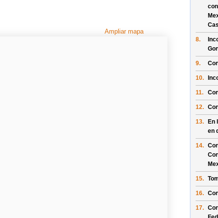
con
Mex
Cas
Ampliar mapa
8.
Inc
Gon
9.
Con
10.
Inc
11.
Con
12.
Con
13.
En 
en 
14.
Con
Con
Mex
15.
Tom
16.
Con
17.
Con
Fed