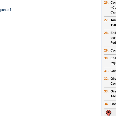
26.
Con
- C
 punto 1
Car
27.
Tom
150
28.
En 
der
Fed
29.
Con
30.
En 
izq
31.
Con
32.
Gir
Cor
33.
Gir
Abr
34.
Con