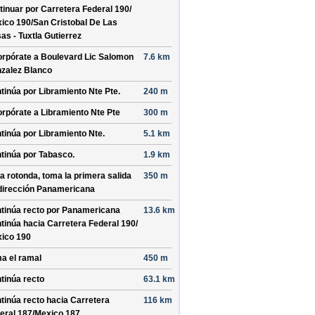
tinuar por
Carretera Federal 190/
ico 190/
San Cristobal De Las
as - Tuxtla Gutierrez
orpórate a
Boulevard Lic Salomon
7.6 km
zalez Blanco
tinúa por
Libramiento Nte Pte
.
240 m
orpórate a
Libramiento Nte Pte
300 m
tinúa por
Libramiento Nte
.
5.1 km
tinúa por
Tabasco
.
1.9 km
la rotonda, toma la
primera
salida
350 m
dirección
Panamericana
tinúa recto por
Panamericana
13.6 km
tinúa hacia Carretera Federal 190/
ico 190
a el ramal
450 m
tinúa recto
63.1 km
tinúa recto hacia
Carretera
116 km
eral 187/
Mexico 187