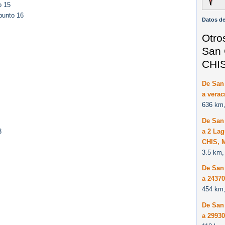
o 15
punto 16
Datos de
Otro
San 
CHIS
De San 
a verac
636 km,
De San 
a 2 Lag
3
CHIS, 
3.5 km,
De San 
a 2437
454 km,
De San 
a 29930