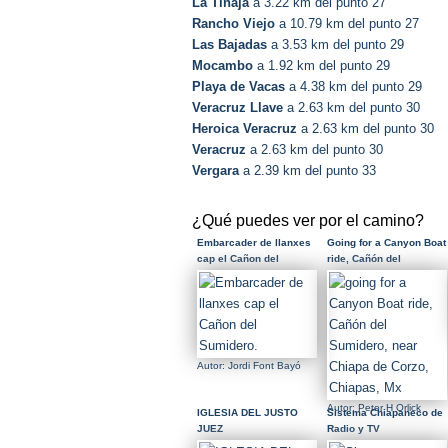
La Tinaja
a 3.22 km del punto 27
Rancho Viejo
a 10.79 km del punto 27
Las Bajadas
a 3.53 km del punto 29
Mocambo
a 1.92 km del punto 29
Playa de Vacas
a 4.38 km del punto 29
Veracruz Llave
a 2.63 km del punto 30
Heroica Veracruz
a 2.63 km del punto 30
Veracruz
a 2.63 km del punto 30
Vergara
a 2.39 km del punto 33
¿Qué puedes ver por el camino?
Embarcader de llanxes
Going for a Canyon Boat
cap el Cañon del
ride, Cañón del
Sumidero.
Sumidero, near Chiapa
de Corzo, Chiapas, Mx
Autor: Jordi Font Bayó
Autor: Peter H Orlick
IGLESIA DEL JUSTO
Sistema Chiapaneco de
JUEZ
Radio y TV