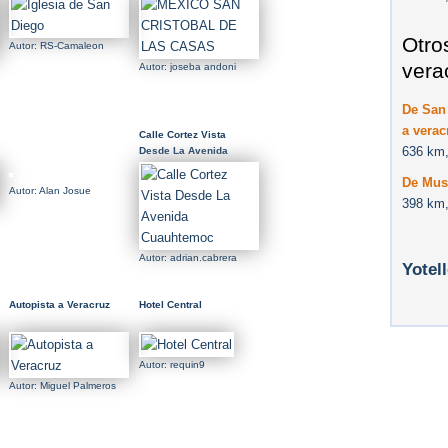
Otro
Autor: RS-Camaleon
vera
Autor: joseba andoni
De San 
a verac
Calle Cortez Vista
636 km,
Desde La Avenida
Cuauhtemoc
De Mus
Autor: Alan Josue
398 km,
Autor: adrian.cabrera
Yotel
Autopista a Veracruz
Hotel Central
Autor: requin9
Autor: Miguel Palmeros