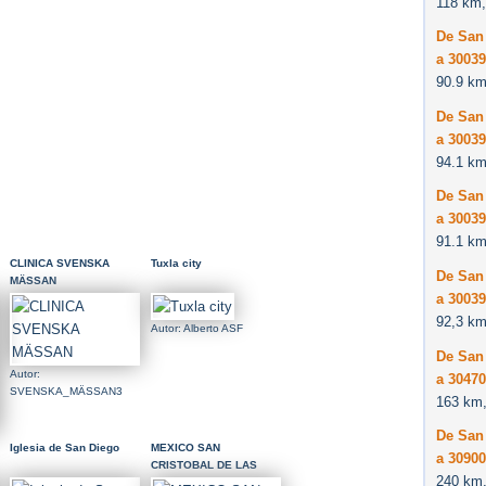
118 km,
De San 
a 3003
90.9 km
De San 
a 3003
94.1 km
De San 
a 3003
91.1 km
CLINICA SVENSKA
Tuxla city
De San 
MÄSSAN
a 3003
92,3 km
Autor: Alberto ASF
De San 
Autor:
a 30470
SVENSKA_MÄSSAN3
163 km,
De San 
Iglesia de San Diego
MEXICO SAN
a 3090
CRISTOBAL DE LAS
240 km,
CASAS