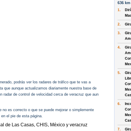
636 km 
1.
Dir
Ma
2.
Gir
3.
Gir
Ame
4.
Gir
Ame
Con
Mex
5.
Gir
Lib
erado, podrás ver los radares de tráfico que te vas a
Con
enta que aunque actualizamos diariamente nuestra base de
Mex
ún radar de control de velocidad cerca de veracruz que aun
Cas
6.
Inc
Con
ue no es correcto o que se puede mejorar o simplemente
Mex
 en el pie de esta página.
Cas
bal de Las Casas, CHIS, México y veracruz
7.
Gir