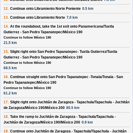
12.
Continue onto
Libramiento Norte Poniente
0.5 km
13.
Continue onto
Libramiento Norte
7.0 km
14.
At the roundabout, take the
1st
exit onto
Panamericana/Tuxtla
Gutierrez - San Pedro Tapanatepec/México 190
Continue to follow México 190
21.5 km
15.
Slight
right
onto
San Pedro Tapanatepec- Tuxtla Gutierrez/Tuxtla
Gutierrez - San Pedro Tapanatepec/México 190
Continue to follow México 190
68.5 km
16.
Continue straight onto
San Pedro Tapanatepec -Tonala/Tonala - San
Pedro Tapanatepec/México 190
Continue to follow México 190
61.2 km
17.
Slight
right
onto
Juchitán de Zaragoza - Tapachula/Tapachula - Juchitán
de Zaragoza/México 190/México 200
80.5 km
18.
Take the ramp to
Juchitán de Zaragoza - Tapachula/Tapachula -
Juchitán de Zaragoza/México 190/México 200
0.9 km
19.
Continue onto
Juchitán de Zaragoza - Tapachula/Tapachula - Juchitán