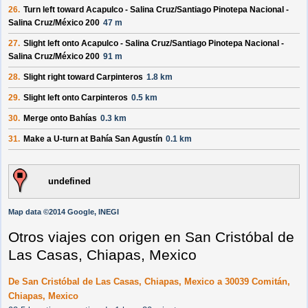
26.
Turn
left
toward
Acapulco - Salina Cruz/Santiago Pinotepa Nacional -
Salina Cruz/México 200
47 m
27.
Slight
left
onto
Acapulco - Salina Cruz/Santiago Pinotepa Nacional -
Salina Cruz/México 200
91 m
28.
Slight
right
toward
Carpinteros
1.8 km
29.
Slight
left
onto
Carpinteros
0.5 km
30.
Merge onto
Bahías
0.3 km
31.
Make a
U-turn
at
Bahía San Agustín
0.1 km
undefined
Map data ©2014 Google, INEGI
Otros viajes con origen en San Cristóbal de
Las Casas, Chiapas, Mexico
De San Cristóbal de Las Casas, Chiapas, Mexico a 30039 Comitán,
Chiapas, Mexico