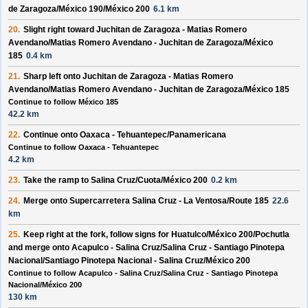
de Zaragoza/México 190/México 200
6.1 km
20.
Slight
right
toward
Juchitan de Zaragoza - Matias Romero
Avendano/Matias Romero Avendano - Juchitan de Zaragoza/México
185
0.4 km
21.
Sharp
left
onto
Juchitan de Zaragoza - Matias Romero
Avendano/Matias Romero Avendano - Juchitan de Zaragoza/México 185
Continue to follow México 185
42.2 km
22.
Continue onto
Oaxaca - Tehuantepec/Panamericana
Continue to follow Oaxaca - Tehuantepec
4.2 km
23.
Take the ramp to
Salina Cruz/Cuota/México 200
0.2 km
24.
Merge onto
Supercarretera Salina Cruz - La Ventosa/Route 185
22.6
km
25.
Keep
right
at the fork, follow signs for
Huatulco/México 200/Pochutla
and merge onto
Acapulco - Salina Cruz/Salina Cruz - Santiago Pinotepa
Nacional/Santiago Pinotepa Nacional - Salina Cruz/México 200
Continue to follow Acapulco - Salina Cruz/Salina Cruz - Santiago Pinotepa
Nacional/México 200
130 km