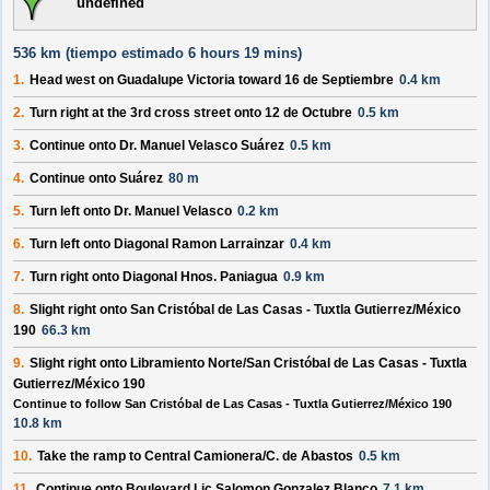
undefined
536 km (
tiempo estimado
6 hours 19 mins)
1.
Head
west
on
Guadalupe Victoria
toward
16 de Septiembre
0.4 km
2.
Turn
right
at the 3rd cross street onto
12 de Octubre
0.5 km
3.
Continue onto
Dr. Manuel Velasco Suárez
0.5 km
4.
Continue onto
Suárez
80 m
5.
Turn
left
onto
Dr. Manuel Velasco
0.2 km
6.
Turn
left
onto
Diagonal Ramon Larrainzar
0.4 km
7.
Turn
right
onto
Diagonal Hnos. Paniagua
0.9 km
8.
Slight
right
onto
San Cristóbal de Las Casas - Tuxtla Gutierrez/México
190
66.3 km
9.
Slight
right
onto
Libramiento Norte/San Cristóbal de Las Casas - Tuxtla
Gutierrez/México 190
Continue to follow San Cristóbal de Las Casas - Tuxtla Gutierrez/México 190
10.8 km
10.
Take the ramp to
Central Camionera/C. de Abastos
0.5 km
11.
Continue onto
Boulevard Lic Salomon Gonzalez Blanco
7.1 km