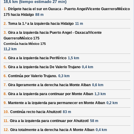
18,6 km (
tiempo estimado
27 min)
1.
Dirígete hacia el
sur
en
Oaxaca - Puerto Angel/Vicente Guerrero/México
175
hacia
Hidalgo
88 m
2.
Toma la 1.ª a la
izquierda
hacia
Hidalgo
11 m
3.
Gira a la
izquierda
hacia
Puerto Angel - Oaxaca/Vicente
Guerrero/México 175
Continúa hacia México 175
11,2 km
4.
Gira a la
izquierda
hacia
Periférico
1,5 km
5.
Gira a la
izquierda
hacia
De Valerio Trujano
0,4 km
6.
Continúa por
Valerio Trujano
.
0,3 km
7.
Gira ligeramente a la
derecha
hacia
Monte Alban
0,6 km
8.
Gira a la
izquierda
para continuar por
Monte Alban
1,3 km
9.
Mantente a la
izquierda
para permanecer en
Monte Alban
0,2 km
10.
Continúa recto hacia
Ahuitzotl
83 m
11.
Gira a la
izquierda
para continuar por
Ahuitzotl
58 m
12.
Gira totalmente a la
derecha
hacia
A Monte Alban
0,4 km