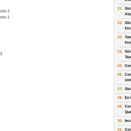
21.
Gir
unto 1
Ata
unto 1
22.
Gir
Fer
23.
Tom
Pri
24.
Gir
 3
Tepe
25.
Con
26.
Con
Uni
27.
Gir
28.
En 
29.
Con
Que
30.
Inc
31.
Con