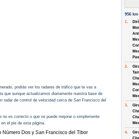
956 km 
1.
Dir
Mor
Ant
Mex
Con
Mex
Pas
2.
Gir
Tam
Cha
Mex
erado, podrás ver los radares de tráfico que te vas a
Con
enta que aunque actualizamos diariamente nuestra base de
Mex
ún radar de control de velocidad cerca de San Francisco del
3.
Gir
Cha
ue no es correcto o que se puede mejorar o simplemente
Cha
 en el pie de esta página.
Mex
o Número Dos y San Francisco del Tibor
4.
Gir
Cha