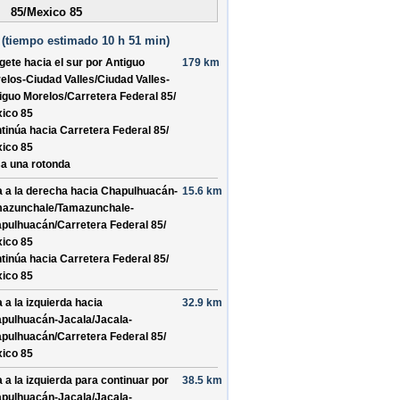
85/Mexico 85
(
tiempo estimado
10 h 51 min)
ígete hacia el
sur
por
Antiguo
179 km
elos-Ciudad Valles/
Ciudad Valles-
iguo Morelos/
Carretera Federal 85/
ico 85
tinúa hacia Carretera Federal 85/
ico 85
a una rotonda
a a la derecha hacia
Chapulhuacán-
15.6 km
azunchale/
Tamazunchale-
pulhuacán/
Carretera Federal 85/
ico 85
tinúa hacia Carretera Federal 85/
ico 85
a a la izquierda hacia
32.9 km
pulhuacán-Jacala/
Jacala-
pulhuacán/
Carretera Federal 85/
ico 85
a a la izquierda para continuar por
38.5 km
pulhuacán-Jacala/
Jacala-