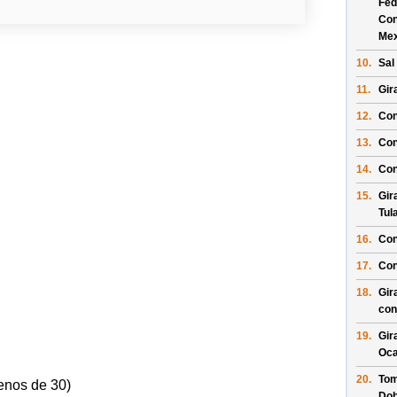
Fed
Con
Mex
10.
Sal
11.
Gir
12.
Con
13.
Con
14.
Con
15.
Gir
Tul
16.
Con
17.
Con
18.
Gir
con
19.
Gir
Oc
20.
Tom
enos de 30)
Dob