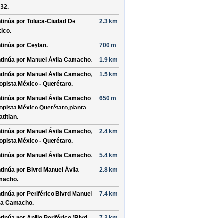
 32
.
tinúa por
Toluca-Ciudad De
2.3 km
ico
.
tinúa por
Ceylan
.
700 m
tinúa por
Manuel Ávila Camacho
.
1.9 km
tinúa por
Manuel Ávila Camacho,
1.5 km
opista México - Querétaro
.
tinúa por
Manuel Ávila Camacho
650 m
opista México Querétaro,planta
atitlan
.
tinúa por
Manuel Ávila Camacho,
2.4 km
opista México - Querétaro
.
tinúa por
Manuel Ávila Camacho
.
5.4 km
tinúa por
Blvrd Manuel Ávila
2.8 km
macho
.
tinúa por
Periférico Blvrd Manuel
7.4 km
la Camacho
.
tinúa por
Anillo Periférico (Blvd.
7.3 km