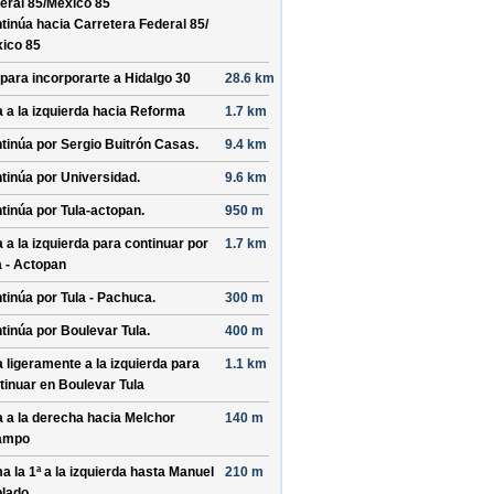
eral 85/
Mexico 85
tinúa hacia Carretera Federal 85/
ico 85
 para incorporarte a
Hidalgo 30
28.6 km
a a la izquierda hacia
Reforma
1.7 km
tinúa por
Sergio Buitrón Casas
.
9.4 km
tinúa por
Universidad
.
9.6 km
tinúa por
Tula-actopan
.
950 m
a a la izquierda para continuar por
1.7 km
a - Actopan
tinúa por
Tula - Pachuca
.
300 m
tinúa por
Boulevar Tula
.
400 m
a ligeramente a la izquierda para
1.1 km
tinuar en
Boulevar Tula
a a la derecha hacia
Melchor
140 m
ampo
a la 1ª a la izquierda hasta
Manuel
210 m
lado