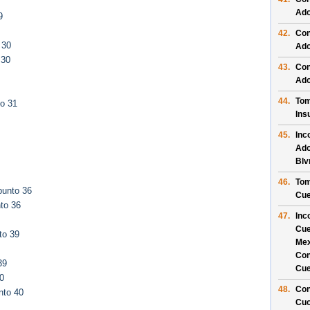
Ado
9
42.
Con
 30
Ado
 30
43.
Con
Ado
44.
Tom
to 31
Ins
45.
Inc
Ado
Blv
46.
Tom
punto 36
Cue
to 36
47.
Inc
Cue
to 39
Mex
Con
39
Cue
0
48.
Con
nto 40
Cuo