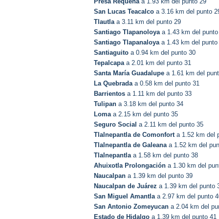
Presa Requena
a 1.93 km del punto 29
San Lucas Teacalco
a 3.16 km del punto 2
Tlautla
a 3.11 km del punto 29
Santiago Tlapanoloya
a 1.43 km del punto
Santiago Tlapanaloya
a 1.43 km del punto
Santiaguito
a 0.94 km del punto 30
Tepalcapa
a 2.01 km del punto 31
Santa María Guadalupe
a 1.61 km del pun
La Quebrada
a 0.58 km del punto 31
Barrientos
a 1.11 km del punto 33
Tulipan
a 3.18 km del punto 34
Loma
a 2.15 km del punto 35
Seguro Social
a 2.11 km del punto 35
Tlalnepantla de Comonfort
a 1.52 km del 
Tlalnepantla de Galeana
a 1.52 km del pun
Tlalnepantla
a 1.58 km del punto 38
Ahuixotla Prolongación
a 1.30 km del pun
Naucalpan
a 1.39 km del punto 39
Naucalpan de Juárez
a 1.39 km del punto 
San Miguel Amantla
a 2.97 km del punto 4
San Antonio Zomeyucan
a 2.04 km del pu
Estado de Hidalgo
a 1.39 km del punto 41