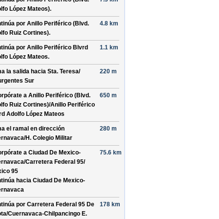
lfo López Mateos)
.
tinúa por
Anillo Periférico (Blvd.
4.8 km
lfo Ruiz Cortines)
.
tinúa por
Anillo Periférico Blvrd
1.1 km
lfo López Mateos
.
a la salida hacia
Sta. Teresa/
220 m
urgentes Sur
orpórate a
Anillo Periférico (Blvd.
650 m
lfo Ruiz Cortines)/
Anillo Periférico
rd Adolfo López Mateos
a el ramal en dirección
280 m
rnavaca/
H. Colegio Militar
orpórate a
Ciudad De Mexico-
75.6 km
rnavaca/
Carretera Federal 95/
ico 95
tinúa hacia Ciudad De Mexico-
rnavaca
tinúa por
Carretera Federal 95 De
178 km
ta/
Cuernavaca-Chilpancingo E
.