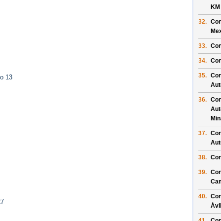
KM
32.
Con
Mex
33.
Con
34.
Con
35.
Con
to 13
Aut
36.
Con
Aut
Min
37.
Con
Aut
38.
Con
39.
Con
Ca
40.
Con
27
Ávi
41.
Con