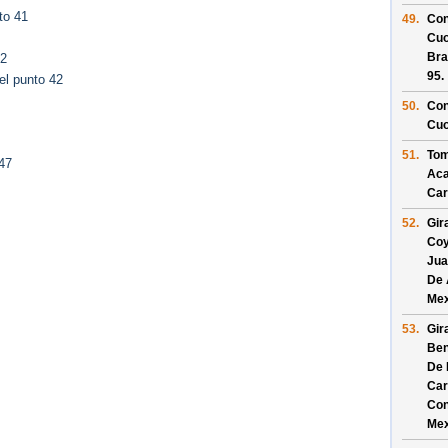
to 41
49.
Con
Cuo
Bra
42
95
.
el punto 42
50.
Con
Cuo
51.
Tom
47
Aca
Car
52.
Gir
Coy
Jua
De 
Mex
53.
Gir
Ben
De 
Car
Con
Mex