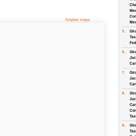
Cha
Mex
Con
Ampliar mapa
Mex
5.
Gir
Tas
Fed
6.
Gir
Jac
Car
7.
Gir
Jac
Car
8.
Gir
Jac
Car
Con
Tas
9.
Gir
Tas