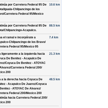
tinúa por
Carretera Federal 95 De
10.6 km
ta/
Iguala-Chilpancingo de los
vo/
Carretera Federal 95/
Mexico
tinúa por
Carretera Federal 95 De
88.5 km
ta/
Chilpancingo-Acapulco
.
a el ramal e incorpórate a
7.4 km
pulco-Chilpancingo de los Bravo/
retera Federal 95/
Mexico 95
a ligeramente a la izquierda hacia
21.3 km
uca De Benitez - Acapulco De
rez/
Coyuca De Benitez - ATOYAC
Alvarez/
Carretera Federal 200/
ico 200
a a la derecha hacia
Coyuca De
48.5 km
itez - Acapulco De Juarez/
Coyuca
Benitez - ATOYAC De Alvarez/
retera Federal 200/
Mexico 200
tinúa hacia Carretera Federal 200/
ico 200