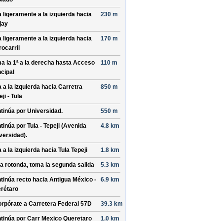
a ligeramente a la izquierda hacia
230 m
jay
a ligeramente a la izquierda hacia
170 m
rocarril
a la 1ª a la derecha hasta
Acceso
110 m
ncipal
a a la izquierda hacia
Carretra
850 m
ji - Tula
tinúa por
Universidad
.
550 m
tinúa por
Tula - Tepeji (Avenida
4.8 km
versidad)
.
a a la izquierda hacia
Tula Tepeji
1.8 km
la rotonda, toma la
segunda
salida
5.3 km
tinúa recto hacia
Antigua México -
6.9 km
rétaro
orpórate a
Carretera Federal 57D
39.3 km
tinúa por
Carr Mexico Queretaro
1.0 km