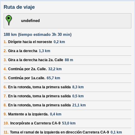
Ruta de viaje
undefined
188 km (
tiempo estimado
3h 30 min)
1.
Dirígete hacia el
noroeste
0,2 km
2.
Gira a la
derecha
1,3 km
3.
Gira a la
derecha
hacia
2a. Calle
88 m
4.
Continúa por
2a. Calle
.
32,2 km
5.
Continúa por
1a.calle
.
65,7 km
6.
En la rotonda, toma la
primera
salida
8,3 km
7.
En la rotonda, toma la
primera
salida
0,5 km
8.
En la rotonda, toma la
primera
salida
21,1 km
9.
Mantente a la
izquierda
.
0,4 km
10.
Incorpórate a
Carretera CA-9
53,0 km
11.
Toma el ramal de la
izquierda
en dirección
Carretera CA-9
0,1 km