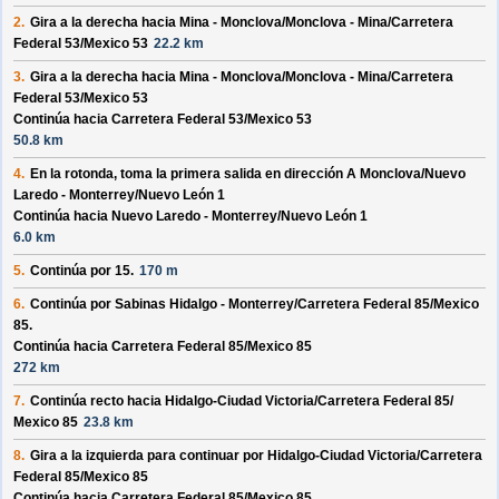
2.
Gira a la derecha hacia
Mina - Monclova/
Monclova - Mina/
Carretera
Federal 53/
Mexico 53
22.2 km
3.
Gira a la derecha hacia
Mina - Monclova/
Monclova - Mina/
Carretera
Federal 53/
Mexico 53
Continúa hacia Carretera Federal 53/
Mexico 53
50.8 km
4.
En la rotonda, toma la
primera
salida en dirección
A Monclova/
Nuevo
Laredo - Monterrey/
Nuevo León 1
Continúa hacia Nuevo Laredo - Monterrey/
Nuevo León 1
6.0 km
5.
Continúa por
15
.
170 m
6.
Continúa por
Sabinas Hidalgo - Monterrey/
Carretera Federal 85/
Mexico
85
.
Continúa hacia Carretera Federal 85/
Mexico 85
272 km
7.
Continúa recto hacia
Hidalgo-Ciudad Victoria/
Carretera Federal 85/
Mexico 85
23.8 km
8.
Gira a la izquierda para continuar por
Hidalgo-Ciudad Victoria/
Carretera
Federal 85/
Mexico 85
Continúa hacia Carretera Federal 85/
Mexico 85