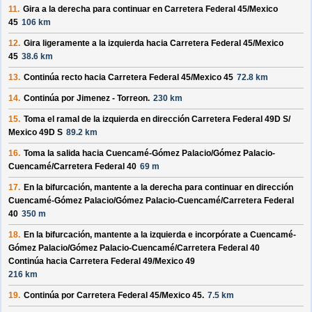
11.
Gira a la derecha para continuar en
Carretera Federal 45/
Mexico
45
106 km
12.
Gira ligeramente a la izquierda hacia
Carretera Federal 45/
Mexico
45
38.6 km
13.
Continúa recto hacia
Carretera Federal 45/
Mexico 45
72.8 km
14.
Continúa por
Jimenez - Torreon
.
230 km
15.
Toma el ramal de la izquierda en dirección
Carretera Federal 49D S/
Mexico 49D S
89.2 km
16.
Toma la salida hacia
Cuencamé-Gómez Palacio/
Gómez Palacio-
Cuencamé/
Carretera Federal 40
69 m
17.
En la bifurcación, mantente a la derecha para continuar en dirección
Cuencamé-Gómez Palacio/
Gómez Palacio-Cuencamé/
Carretera Federal
40
350 m
18.
En la bifurcación, mantente a la izquierda e incorpórate a
Cuencamé-
Gómez Palacio/
Gómez Palacio-Cuencamé/
Carretera Federal 40
Continúa hacia Carretera Federal 49/
Mexico 49
216 km
19.
Continúa por
Carretera Federal 45/
Mexico 45
.
7.5 km