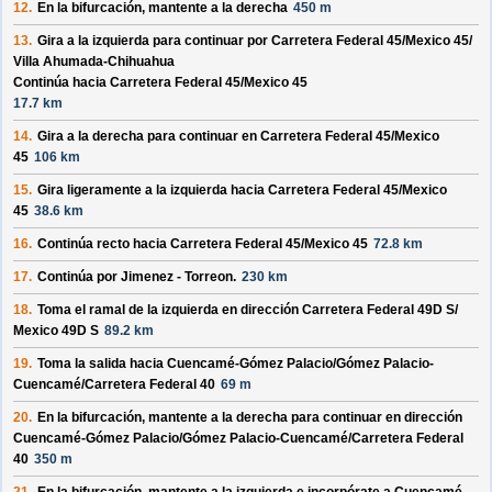
12.
En la bifurcación, mantente a la derecha
450 m
13.
Gira a la izquierda para continuar por
Carretera Federal 45/
Mexico 45/
Villa Ahumada-Chihuahua
Continúa hacia Carretera Federal 45/
Mexico 45
17.7 km
14.
Gira a la derecha para continuar en
Carretera Federal 45/
Mexico
45
106 km
15.
Gira ligeramente a la izquierda hacia
Carretera Federal 45/
Mexico
45
38.6 km
16.
Continúa recto hacia
Carretera Federal 45/
Mexico 45
72.8 km
17.
Continúa por
Jimenez - Torreon
.
230 km
18.
Toma el ramal de la izquierda en dirección
Carretera Federal 49D S/
Mexico 49D S
89.2 km
19.
Toma la salida hacia
Cuencamé-Gómez Palacio/
Gómez Palacio-
Cuencamé/
Carretera Federal 40
69 m
20.
En la bifurcación, mantente a la derecha para continuar en dirección
Cuencamé-Gómez Palacio/
Gómez Palacio-Cuencamé/
Carretera Federal
40
350 m