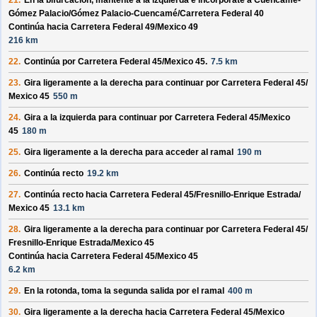
21.
En la bifurcación, mantente a la izquierda e incorpórate a
Cuencamé-
Gómez Palacio/
Gómez Palacio-Cuencamé/
Carretera Federal 40
Continúa hacia Carretera Federal 49/
Mexico 49
216 km
22.
Continúa por
Carretera Federal 45/
Mexico 45
.
7.5 km
23.
Gira ligeramente a la derecha para continuar por
Carretera Federal 45/
Mexico 45
550 m
24.
Gira a la izquierda para continuar por
Carretera Federal 45/
Mexico
45
180 m
25.
Gira ligeramente a la derecha para acceder al ramal
190 m
26.
Continúa recto
19.2 km
27.
Continúa recto hacia
Carretera Federal 45/
Fresnillo-Enrique Estrada/
Mexico 45
13.1 km
28.
Gira ligeramente a la derecha para continuar por
Carretera Federal 45/
Fresnillo-Enrique Estrada/
Mexico 45
Continúa hacia Carretera Federal 45/
Mexico 45
6.2 km
29.
En la rotonda, toma la
segunda
salida por el ramal
400 m
30.
Gira ligeramente a la derecha hacia
Carretera Federal 45/
Mexico