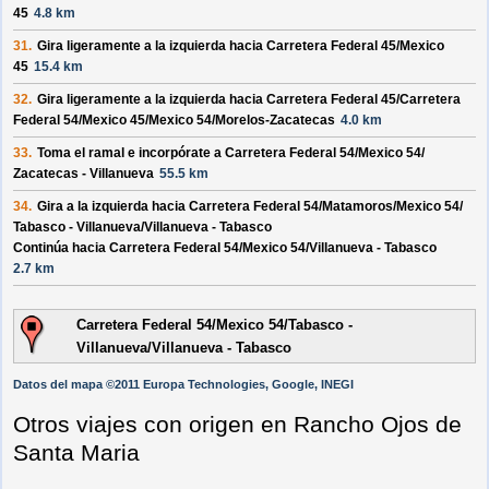
45
4.8 km
31.
Gira ligeramente a la izquierda hacia
Carretera Federal 45/
Mexico
45
15.4 km
32.
Gira ligeramente a la izquierda hacia
Carretera Federal 45/
Carretera
Federal 54/
Mexico 45/
Mexico 54/
Morelos-Zacatecas
4.0 km
33.
Toma el ramal e incorpórate a
Carretera Federal 54/
Mexico 54/
Zacatecas - Villanueva
55.5 km
34.
Gira a la izquierda hacia
Carretera Federal 54/
Matamoros/
Mexico 54/
Tabasco - Villanueva/
Villanueva - Tabasco
Continúa hacia Carretera Federal 54/
Mexico 54/
Villanueva - Tabasco
2.7 km
Carretera Federal 54/Mexico 54/Tabasco -
Villanueva/Villanueva - Tabasco
Datos del mapa ©2011 Europa Technologies, Google, INEGI
Otros viajes con origen en Rancho Ojos de
Santa Maria