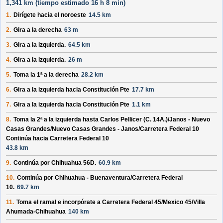
1,341 km (
tiempo estimado
16 h 8 min)
1.
Dirígete hacia el
noroeste
14.5 km
2.
Gira a la derecha
63 m
3.
Gira a la izquierda.
64.5 km
4.
Gira a la izquierda.
26 m
5.
Toma la 1ª a la derecha
28.2 km
6.
Gira a la izquierda hacia
Constitución Pte
17.7 km
7.
Gira a la izquierda hacia
Constitución Pte
1.1 km
8.
Toma la 2ª a la izquierda hasta
Carlos Pellicer (C. 14A.)/
Janos - Nuevo
Casas Grandes/
Nuevo Casas Grandes - Janos/
Carretera Federal 10
Continúa hacia Carretera Federal 10
43.8 km
9.
Continúa por
Chihuahua 56D
.
60.9 km
10.
Continúa por
Chihuahua - Buenaventura/
Carretera Federal
10
.
69.7 km
11.
Toma el ramal e incorpórate a
Carretera Federal 45/
Mexico 45/
Villa
Ahumada-Chihuahua
140 km