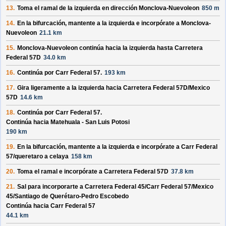
13.
Toma el ramal de la izquierda en dirección
Monclova-Nuevoleon
850 m
14.
En la bifurcación, mantente a la izquierda e incorpórate a
Monclova-
Nuevoleon
21.1 km
15.
Monclova-Nuevoleon
continúa hacia la izquierda hasta
Carretera
Federal 57D
34.0 km
16.
Continúa por
Carr Federal 57
.
193 km
17.
Gira ligeramente a la izquierda hacia
Carretera Federal 57D/
Mexico
57D
14.6 km
18.
Continúa por
Carr Federal 57
.
Continúa hacia Matehuala - San Luis Potosi
190 km
19.
En la bifurcación, mantente a la izquierda e incorpórate a
Carr Federal
57/
queretaro a celaya
158 km
20.
Toma el ramal e incorpórate a
Carretera Federal 57D
37.8 km
21.
Sal para incorporarte a
Carretera Federal 45/
Carr Federal 57/
Mexico
45/
Santiago de Querétaro-Pedro Escobedo
Continúa hacia Carr Federal 57
44.1 km