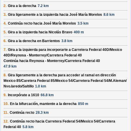
2.
Gira a la derecha
7.2 km
3.
Gira ligeramente a la izquierda hacia
José María Morelos
8.6 km
4.
Continúa recto hacia
José María Morelos
3.5 km
5.
Gira a la izquierda hacia
Nicolás Bravo
400 m
6.
Gira a la derecha en
Barrientos
3.8 km
7.
Gira a la izquierda para incorporarte a
Carretera Federal 40D/
Mexico
40D/
Reynosa - Monterrey/
Carretera Federal 40
Continúa hacia Reynosa - Monterrey/
Carretera Federal 40
47.9 km
8.
Gira ligeramente a la derecha para acceder al ramal en dirección
Mexico 85/
Caretera Federal 85/
Mexico 54/
Carretera Federal 54/
M.Aleman/
Nvo.laredo/
Saltillo
1.0 km
9.
Incorpórate a
1610
66.8 km
10.
En la bifurcación, mantente a la derecha
850 m
11.
Continúa recto
28.3 km
12.
Continúa recto hacia
Carretera Federal 54/
Mexico 54/
Carretera
Federal 40
5.8 km