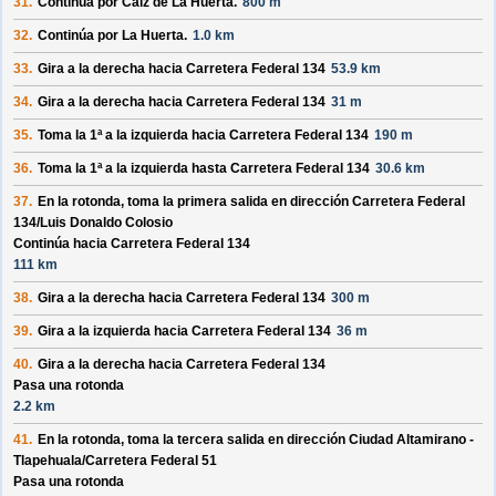
31.
Continúa por
Calz de La Huerta
.
800 m
32.
Continúa por
La Huerta
.
1.0 km
33.
Gira a la derecha hacia
Carretera Federal 134
53.9 km
34.
Gira a la derecha hacia
Carretera Federal 134
31 m
35.
Toma la 1ª a la izquierda hacia
Carretera Federal 134
190 m
36.
Toma la 1ª a la izquierda hasta
Carretera Federal 134
30.6 km
37.
En la rotonda, toma la
primera
salida en dirección
Carretera Federal
134/
Luis Donaldo Colosio
Continúa hacia Carretera Federal 134
111 km
38.
Gira a la derecha hacia
Carretera Federal 134
300 m
39.
Gira a la izquierda hacia
Carretera Federal 134
36 m
40.
Gira a la derecha hacia
Carretera Federal 134
Pasa una rotonda
2.2 km
41.
En la rotonda, toma la
tercera
salida en dirección
Ciudad Altamirano -
Tlapehuala/
Carretera Federal 51
Pasa una rotonda