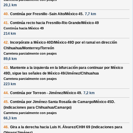
20,1 km
40.
Continúa por
Fresnillo -Sain Alto/México 45
.
7,7 km
41.
Continúa recto hacia
Fresnillo-Rio Grande/México 49
Continúa hacia México 49
214 km
42.
Incorpórate a
México 40D/México 49D
por el ramal en dirección
Chihuahua/Monterrey/Torreón
Carretera parcialmente con peajes
89,6 km
43.
Mantente a la
izquierda
en la bifurcación para continuar por
México
49D
, sigue las señales de
México 49/Jiménez/Chihuahua
Carretera parcialmente con peajes
223 km
44.
Continúa por
Torreon - Jiménez/México 49
.
7,2 km
45.
Continúa por
Jiménez-Santa Rosalía de Camargo/México 45D
.
(indicaciones para
Chihuahua/Camargo
)
Carretera parcialmente con peajes
66,3 km
46.
Gira a la
derecha
hacia
Luis H. Álvarez/CHIH 69
(indicaciones para
Ojinaga/Jiménez
)