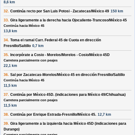
8,6 km
32.
Continúa recto por
San Luis Potosi - Zacatecas/México 49
150 km
33.
Gira ligeramente a la
derecha
hacia
Ojocaliente-Trancoso/México 45
Continúa hacia México 45
13,8 km
34.
Toma el ramal
Carr. Federal 45 de Cuota
en dirección
Fresnillo/Saltillo
0,7 km
35.
Incorpórate a
Cosio - Morelos/Morelos - Cosio/México 45D
Carretera parcialmente con peajes
22,1 km
36.
Sal por
Zacatecas-Morelos/México 45
en dirección
Fresnillo/Saltillo
Continúa hacia México 45
11,5 km
37.
Continúa por
México 45D
. (indicaciones para
México 49/Chihuahua
)
Carretera parcialmente con peajes
11,5 km
38.
Continúa por
Enrique Estrada-Fresnillo/México 45
.
12,7 km
39.
Gira ligeramente a la
izquierda
hacia
México 45D
(indicaciones para
Durango
)
Carretera parcialmente con peajes