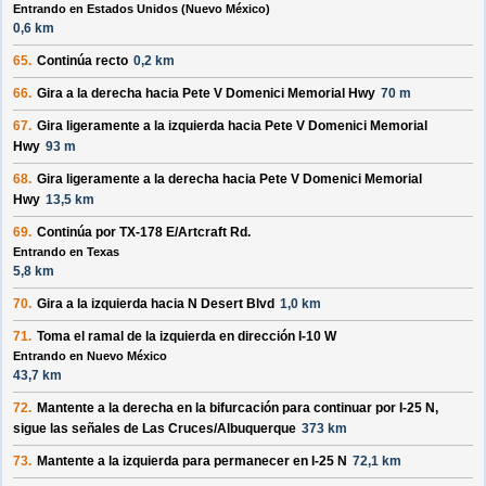
Entrando en Estados Unidos (Nuevo México)
0,6 km
65.
Continúa recto
0,2 km
66.
Gira a la
derecha
hacia
Pete V Domenici Memorial Hwy
70 m
67.
Gira ligeramente a la
izquierda
hacia
Pete V Domenici Memorial
Hwy
93 m
68.
Gira ligeramente a la
derecha
hacia
Pete V Domenici Memorial
Hwy
13,5 km
69.
Continúa por
TX-178 E/Artcraft Rd
.
Entrando en Texas
5,8 km
70.
Gira a la
izquierda
hacia
N Desert Blvd
1,0 km
71.
Toma el ramal de la
izquierda
en dirección
I-10 W
Entrando en Nuevo México
43,7 km
72.
Mantente a la
derecha
en la bifurcación para continuar por
I-25 N
,
sigue las señales de
Las Cruces/Albuquerque
373 km
73.
Mantente a la
izquierda
para permanecer en
I-25 N
72,1 km