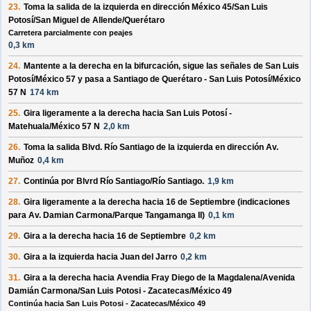
23.
Toma la salida de la
izquierda
en dirección
México 45/San Luis
Potosí/San Miguel de Allende/Querétaro
Carretera parcialmente con peajes
0,3 km
24.
Mantente a la
derecha
en la bifurcación, sigue las señales de
San Luis
Potosí/México 57
y pasa a
Santiago de Querétaro - San Luis Potosí/México
57 N
174 km
25.
Gira ligeramente a la
derecha
hacia
San Luis Potosí -
Matehuala/México 57 N
2,0 km
26.
Toma la salida
Blvd. Río Santiago
de la
izquierda
en dirección
Av.
Muñoz
0,4 km
27.
Continúa por
Blvrd Río Santiago/Río Santiago
.
1,9 km
28.
Gira ligeramente a la
derecha
hacia
16 de Septiembre
(indicaciones
para
Av. Damian Carmona/Parque Tangamanga II
)
0,1 km
29.
Gira a la
derecha
hacia
16 de Septiembre
0,2 km
30.
Gira a la
izquierda
hacia
Juan del Jarro
0,2 km
31.
Gira a la
derecha
hacia
Avendia Fray Diego de la Magdalena/Avenida
Damián Carmona/San Luis Potosi - Zacatecas/México 49
Continúa hacia San Luis Potosi - Zacatecas/México 49