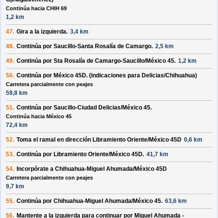
Continúa hacia CHIH 69
1,2 km
47.
Gira a la
izquierda
.
3,4 km
48.
Continúa por
Saucillo-Santa Rosalía de Camargo
.
2,5 km
49.
Continúa por
Sta Rosalía de Camargo-Saucillo/México 45
.
1,2 km
50.
Continúa por
México 45D
. (indicaciones para
Delicias/Chihuahua
)
Carretera parcialmente con peajes
59,8 km
51.
Continúa por
Saucillo-Ciudad Delicias/México 45
.
Continúa hacia México 45
72,4 km
52.
Toma el ramal en dirección
Libramiento Oriente/México 45D
0,6 km
53.
Continúa por
Libramiento Oriente/México 45D
.
41,7 km
54.
Incorpórate a
Chihuahua-Miguel Ahumada/México 45D
Carretera parcialmente con peajes
9,7 km
55.
Continúa por
Chihuahua-Miguel Ahumada/México 45
.
63,6 km
56.
Mantente a la
izquierda
para continuar por
Miguel Ahumada -