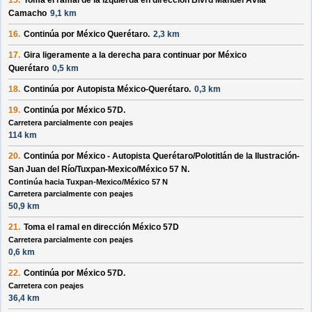
15.
Toma el ramal de la
izquierda
en dirección
Blvrd Manuel Ávila
Camacho
9,1 km
16.
Continúa por
México Querétaro
.
2,3 km
17.
Gira ligeramente a la
derecha
para continuar por
México
Querétaro
0,5 km
18.
Continúa por
Autopista México-Querétaro
.
0,3 km
19.
Continúa por
México 57D
.
Carretera parcialmente con peajes
114 km
20.
Continúa por
México - Autopista Querétaro/Polotitlán de la Ilustración-
San Juan del Río/Tuxpan-Mexico/México 57 N
.
Continúa hacia Tuxpan-Mexico/México 57 N
Carretera parcialmente con peajes
50,9 km
21.
Toma el ramal en dirección
México 57D
Carretera parcialmente con peajes
0,6 km
22.
Continúa por
México 57D
.
Carretera con peajes
36,4 km