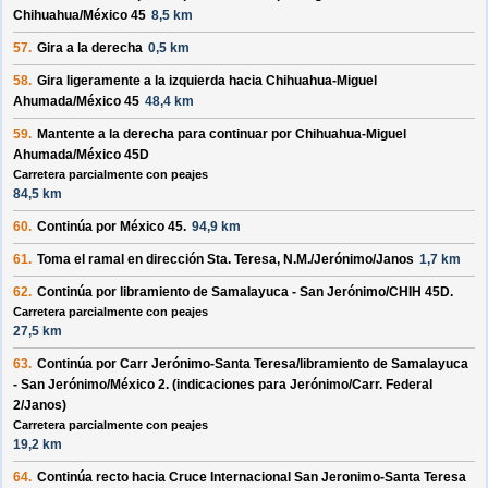
Chihuahua/México 45
8,5 km
57.
Gira a la
derecha
0,5 km
58.
Gira ligeramente a la
izquierda
hacia
Chihuahua-Miguel
Ahumada/México 45
48,4 km
59.
Mantente a la
derecha
para continuar por
Chihuahua-Miguel
Ahumada/México 45D
Carretera parcialmente con peajes
84,5 km
60.
Continúa por
México 45
.
94,9 km
61.
Toma el ramal en dirección
Sta. Teresa, N.M./Jerónimo/Janos
1,7 km
62.
Continúa por
libramiento de Samalayuca - San Jerónimo/CHIH 45D
.
Carretera parcialmente con peajes
27,5 km
63.
Continúa por
Carr Jerónimo-Santa Teresa/libramiento de Samalayuca
- San Jerónimo/México 2
. (indicaciones para
Jerónimo/Carr. Federal
2/Janos
)
Carretera parcialmente con peajes
19,2 km
64.
Continúa recto hacia
Cruce Internacional San Jeronimo-Santa Teresa