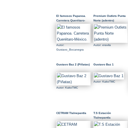
El famosos Papanoa.
Premium Outlets Punta
Carretera Querétaro-
Norte (adentro)
México.
Autor:
Autor: eravila
Gustavo_Bocanegra
Gustavo Baz 2 (Piñatas)
Gustavo Baz 1
Autor: KakoTMC
Autor: KakoTMC
CETRAM Tlalnepantla
T.S Estación
Tlalnepantla