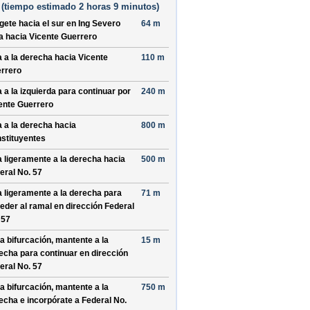
(
tiempo estimado
2 horas 9 minutos)
ígete hacia el
sur
en
Ing Severo
64 m
a
hacia
Vicente Guerrero
a a la derecha hacia
Vicente
110 m
rrero
a a la izquierda para continuar por
240 m
ente Guerrero
a a la derecha hacia
800 m
stituyentes
a ligeramente a la derecha hacia
500 m
eral No. 57
a ligeramente a la derecha para
71 m
eder al ramal en dirección
Federal
 57
la bifurcación, mantente a la
15 m
echa para continuar en dirección
eral No. 57
la bifurcación, mantente a la
750 m
echa e incorpórate a
Federal No.