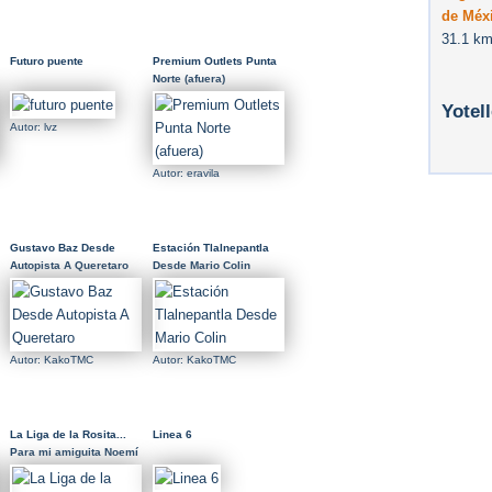
de Méx
31.1 km
Futuro puente
Premium Outlets Punta
Norte (afuera)
Yotel
Autor: lvz
Autor: eravila
Gustavo Baz Desde
Estación Tlalnepantla
Autopista A Queretaro
Desde Mario Colin
Autor: KakoTMC
Autor: KakoTMC
La Liga de la Rosita...
Linea 6
Para mi amiguita Noemí
:D