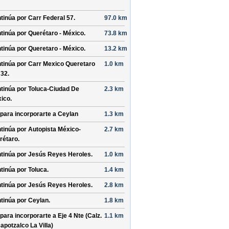
tinúa por
Carr Federal 57
.
97.0 km
tinúa por
Querétaro - México
.
73.8 km
tinúa por
Queretaro - México
.
13.2 km
tinúa por
Carr Mexico Queretaro
1.0 km
 32
.
tinúa por
Toluca-Ciudad De
2.3 km
ico
.
 para incorporarte a
Ceylan
1.3 km
tinúa por
Autopista México-
2.7 km
rétaro
.
tinúa por
Jesús Reyes Heroles
.
1.0 km
tinúa por
Toluca
.
1.4 km
tinúa por
Jesús Reyes Heroles
.
2.8 km
tinúa por
Ceylan
.
1.8 km
 para incorporarte a
Eje 4 Nte (Calz.
1.1 km
apotzalco La Villa)