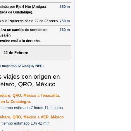
tinúa por
Eje 4 Nte (Antigua
350 m
zada de Guadalupe)
.
a a la izquierda hacia
22 de Febrero
750 m
liza un cambio de sentido en
160 m
usalén
destino está a la derecha.
22 de Febrero
l mapa ©2012 Google, INEGI
s viajes con origen en
étaro, QRO, México
étaro, QRO, México a Tenacatita,
 en la Costalegre.
 tiempo estimado 7 horas 11 minutos
rétaro, QRO, México a VER, México
 tiempo estimado 10h 42 min