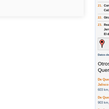
21.
Con
Cal
22.
Gir
23.
Rea
Jer
El 
Datos de
Otro
Quer
De Quer
Jalisco
603 km,
De Que
903 km,