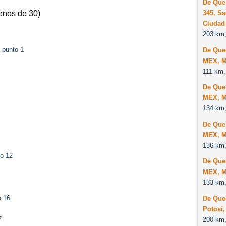
De Que
345, Sa
enos de 30)
Ciudad
203 km,
 punto 1
De Que
MEX, M
111 km,
De Quer
MEX, M
134 km,
De Quer
MEX, M
136 km,
to 12
De Quer
MEX, M
133 km,
o 16
De Quer
Potosí,
7
200 km,