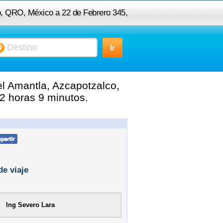
o, QRO, México a 22 de Febrero 345,
capotzalco, 02700 Ciudad de México,
DF, México
l Amantla, Azcapotzalco,
2 horas 9 minutos.
de viaje
Ing Severo Lara