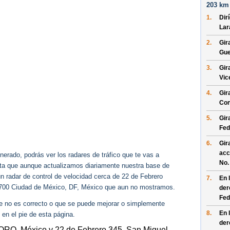
203 km 
1.
Dir
Lar
2.
Gir
Gue
3.
Gir
Vic
4.
Gir
Con
5.
Gir
Fed
6.
Gir
acc
erado, podrás ver los radares de tráfico que te vas a
No.
enta que aunque actualizamos diariamente nuestra base de
ún radar de control de velocidad cerca de 22 de Febrero
7.
En 
2700 Ciudad de México, DF, México que aun no mostramos.
der
Fed
ue no es correcto o que se puede mejorar o simplemente
8.
En 
 en el pie de esta página.
der
 QRO, México y 22 de Febrero 345, San Miguel