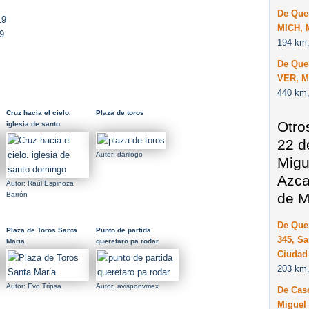
De Que
19
MICH, 
9
194 km,
De Quer
VER, M
440 km,
Cruz hacia el cielo.
Plaza de toros
Otro
iglesia de santo
domingo
22 d
Autor: darilogo
Migu
Azca
Autor: Raúl Espinoza
de M
Barrón
De Que
Plaza de Toros Santa
Punto de partida
345, Sa
Maria
queretaro pa rodar
Ciudad
203 km,
Autor: Evo Tripsa
Autor: avisponvmex
De Case
Miguel