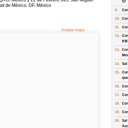
57
ad de México, DF, México
9.
Con
10.
Con
11.
Con
Ampliar mapa
12.
Con
KM
13.
Con
Mex
14.
Sal
15.
Con
que
16.
Con
17.
Con
18.
Con
19.
Con
20.
Sal
Azc