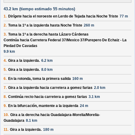
43.2 km (
tiempo estimado
55 minutos)
1.
Dirígete hacia el
noroeste
en
Lerdo de Tejada
hacia
Noche Triste
77 m
2.
Toma la 1ª a la izquierda hasta
Noche Triste
260 m
3.
Toma la 1ª a la derecha hasta
Lázaro Cárdenas
Continúa hacia Carretera Federal 37/
Mexico 37/
Purepero De Echaiz - La
Piedad De Cavadas
9.9 km
4.
Gira a la izquierda.
6.2 km
5.
Gira a la izquierda.
8.0 km
6.
En la rotonda, toma la
primera
salida
160 m
7.
Gira a la izquierda hacia
carretera a gomez farias
2.0 km
8.
Continúa recto hacia
carretera a gomez farias
3.1 km
9.
En la bifurcación, mantente a la izquierda
24 m
10.
Gira a la derecha hacia
Guadalajara-Morelia/
Morelia-
Guadalajara
8.1 km
11.
Gira a la izquierda.
180 m