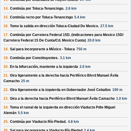
14.
Continúa por
Toluca-Tenancingo
.
2.6 km
15.
Continúa recto por
Toluca-Tenancingo
5.4 km
16.
Tome la salida en dirección
Toluca-Ciudad De Mexico
.
27.5 km
17.
Continúa por
Carretera Federal 15D
. (indicaciones para
Mexico 15D/
Carretera Federal 15 De Cuota/
Cd. Mexico Cuota
)
20.0 km
18.
Sal para incorporarte a
México - Toluca
750 m
19.
Continúa por
Constituyentes
.
3.1 km
20.
En la bifurcación, mantente a la izquierda
2.0 km
21.
Gira ligeramente a la derecha hacia
Periférico Blvrd Manuel Ávila
Camacho
25 m
22.
Gira ligeramente a la izquierda en
Gobernador José Ceballos
190 m
23.
Gira a la derecha hacia
Periférico Blvrd Manuel Ávila Camacho
1.0 km
24.
Toma el ramal de la izquierda en dirección
Viaducto Pdte Miguel
Alemán
5.5 km
25.
Continúa por
Viaducto Río Piedad
.
4.8 km
26.
Sal para incorporarte a
Viaducto Río Piedad
2.4 km