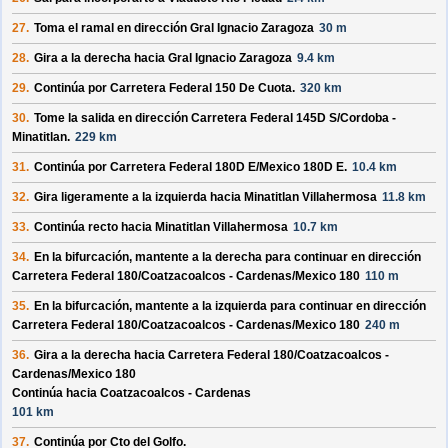
27.
Toma el ramal en dirección
Gral Ignacio Zaragoza
30 m
28.
Gira a la derecha hacia
Gral Ignacio Zaragoza
9.4 km
29.
Continúa por
Carretera Federal 150 De Cuota
.
320 km
30.
Tome la salida en dirección
Carretera Federal 145D S/
Cordoba -
Minatitlan
.
229 km
31.
Continúa por
Carretera Federal 180D E/
Mexico 180D E
.
10.4 km
32.
Gira ligeramente a la izquierda hacia
Minatitlan Villahermosa
11.8 km
33.
Continúa recto hacia
Minatitlan Villahermosa
10.7 km
34.
En la bifurcación, mantente a la derecha para continuar en dirección
Carretera Federal 180/
Coatzacoalcos - Cardenas/
Mexico 180
110 m
35.
En la bifurcación, mantente a la izquierda para continuar en dirección
Carretera Federal 180/
Coatzacoalcos - Cardenas/
Mexico 180
240 m
36.
Gira a la derecha hacia
Carretera Federal 180/
Coatzacoalcos -
Cardenas/
Mexico 180
Continúa hacia Coatzacoalcos - Cardenas
101 km
37.
Continúa por
Cto del Golfo
.