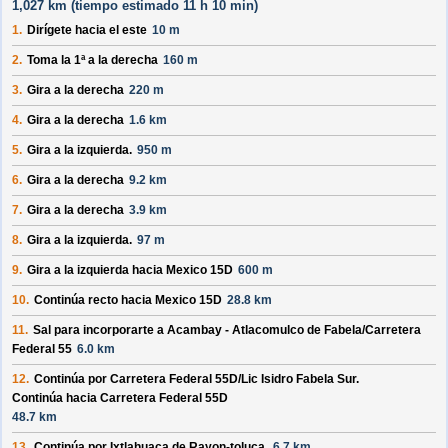
1,027 km (
tiempo estimado
11 h 10 min)
1.
Dirígete hacia el
este
10 m
2.
Toma la 1ª a la derecha
160 m
3.
Gira a la derecha
220 m
4.
Gira a la derecha
1.6 km
5.
Gira a la izquierda.
950 m
6.
Gira a la derecha
9.2 km
7.
Gira a la derecha
3.9 km
8.
Gira a la izquierda.
97 m
9.
Gira a la izquierda hacia
Mexico 15D
600 m
10.
Continúa recto hacia
Mexico 15D
28.8 km
11.
Sal para incorporarte a
Acambay - Atlacomulco de Fabela/
Carretera
Federal 55
6.0 km
12.
Continúa por
Carretera Federal 55D/
Lic Isidro Fabela Sur
.
Continúa hacia Carretera Federal 55D
48.7 km
13.
Continúa por
Ixtlahuaca de Rayon-toluca
.
6.7 km