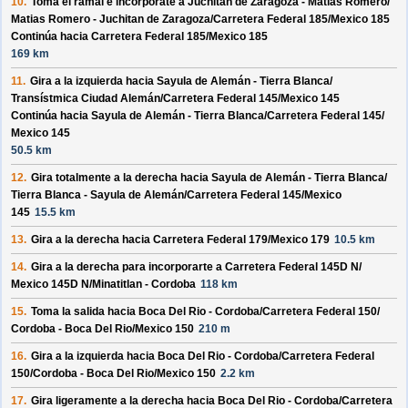
10.
Toma el ramal e incorpórate a
Juchitan de Zaragoza - Matias Romero/
Matias Romero - Juchitan de Zaragoza/
Carretera Federal 185/
Mexico 185
Continúa hacia Carretera Federal 185/
Mexico 185
169 km
11.
Gira a la izquierda hacia
Sayula de Alemán - Tierra Blanca/
Transístmica Ciudad Alemán/
Carretera Federal 145/
Mexico 145
Continúa hacia Sayula de Alemán - Tierra Blanca/
Carretera Federal 145/
Mexico 145
50.5 km
12.
Gira totalmente a la derecha hacia
Sayula de Alemán - Tierra Blanca/
Tierra Blanca - Sayula de Alemán/
Carretera Federal 145/
Mexico
145
15.5 km
13.
Gira a la derecha hacia
Carretera Federal 179/
Mexico 179
10.5 km
14.
Gira a la derecha para incorporarte a
Carretera Federal 145D N/
Mexico 145D N/
Minatitlan - Cordoba
118 km
15.
Toma la salida hacia
Boca Del Rio - Cordoba/
Carretera Federal 150/
Cordoba - Boca Del Rio/
Mexico 150
210 m
16.
Gira a la izquierda hacia
Boca Del Rio - Cordoba/
Carretera Federal
150/
Cordoba - Boca Del Rio/
Mexico 150
2.2 km
17.
Gira ligeramente a la derecha hacia
Boca Del Rio - Cordoba/
Carretera