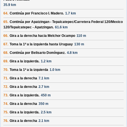
35.9 km
64.
Continúa por
Francisco I. Madero
.
1.7 km
65.
Continúa por
Apatzingan - Tepalcatepec/
Carretera Federal 120/
Mexico
120/
Tepalcatepec - Apatzingan
.
61.6 km
66.
Gira a la derecha hacia
Melchor Ocampo
110 m
67.
Toma la 1ª a la izquierda hasta
Uruguay
130 m
68.
Continúa por
Belisario Domínguez
.
4.8 km
69.
Gira a la izquierda.
1.2 km
70.
Toma la 1ª a la izquierda
1.0 km
71.
Gira a la derecha
7.1 km
72.
Gira a la derecha
2.7 km
73.
Gira a la izquierda.
450 m
74.
Gira a la derecha
350 m
75.
Gira a la izquierda.
2.5 km
76.
Gira a la derecha
2.1 km