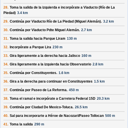
28.
Toma la salida de la izquierda e incorpórate a
Viaducto (Río de La
Piedad)
3.4 km
29.
Continúa por
Viaducto Río de La Piedad (Miguel Alemán)
.
3.2 km
30.
Continúa por
Viaducto Pdte Miguel Alemán
.
2.7 km
31.
Toma la salida hacia
Parque Liram
130 m
32.
Incorpórate a
Parque Lira
230 m
33.
Gira ligeramente a la derecha hacia
Jalisco
160 m
34.
Gira ligeramente a la izquierda hacia
Observatorio
2.8 km
35.
Continúa por
Constituyentes
.
1.6 km
36.
Gira a la derecha para continuar en
Constituyentes
1.5 km
37.
Continúa por
Paseo de La Reforma
.
450 m
38.
Toma el ramal e incorpórate a
Carretera Federal 15D
20.3 km
39.
Continúa por
Ciudad De Mexico-Toluca
.
26.5 km
40.
Sal para incorporarte a
Héroe de Nacozari/
Paseo Tollocan
500 m
41.
Toma la salida
290 m