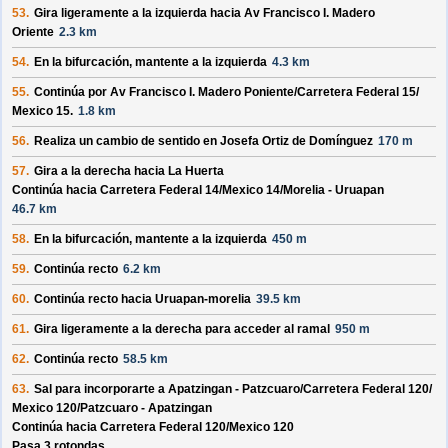
53.
Gira ligeramente a la izquierda hacia
Av Francisco I. Madero
Oriente
2.3 km
54.
En la bifurcación, mantente a la izquierda
4.3 km
55.
Continúa por
Av Francisco I. Madero Poniente/
Carretera Federal 15/
Mexico 15
.
1.8 km
56.
Realiza un cambio de sentido en
Josefa Ortiz de Domínguez
170 m
57.
Gira a la derecha hacia
La Huerta
Continúa hacia Carretera Federal 14/
Mexico 14/
Morelia - Uruapan
46.7 km
58.
En la bifurcación, mantente a la izquierda
450 m
59.
Continúa recto
6.2 km
60.
Continúa recto hacia
Uruapan-morelia
39.5 km
61.
Gira ligeramente a la derecha para acceder al ramal
950 m
62.
Continúa recto
58.5 km
63.
Sal para incorporarte a
Apatzingan - Patzcuaro/
Carretera Federal 120/
Mexico 120/
Patzcuaro - Apatzingan
Continúa hacia Carretera Federal 120/
Mexico 120
Pasa 3 rotondas