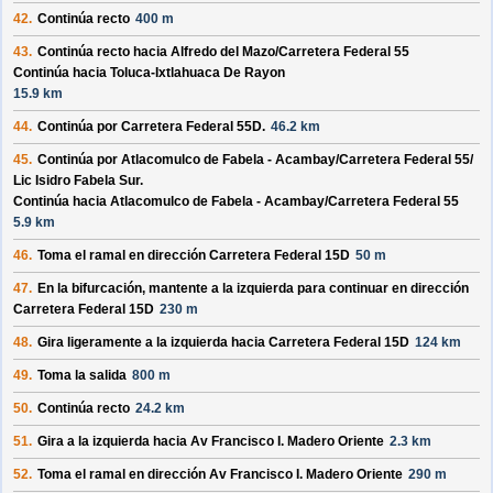
42.
Continúa recto
400 m
43.
Continúa recto hacia
Alfredo del Mazo/
Carretera Federal 55
Continúa hacia Toluca-Ixtlahuaca De Rayon
15.9 km
44.
Continúa por
Carretera Federal 55D
.
46.2 km
45.
Continúa por
Atlacomulco de Fabela - Acambay/
Carretera Federal 55/
Lic Isidro Fabela Sur
.
Continúa hacia Atlacomulco de Fabela - Acambay/
Carretera Federal 55
5.9 km
46.
Toma el ramal en dirección
Carretera Federal 15D
50 m
47.
En la bifurcación, mantente a la izquierda para continuar en dirección
Carretera Federal 15D
230 m
48.
Gira ligeramente a la izquierda hacia
Carretera Federal 15D
124 km
49.
Toma la salida
800 m
50.
Continúa recto
24.2 km
51.
Gira a la izquierda hacia
Av Francisco I. Madero Oriente
2.3 km
52.
Toma el ramal en dirección
Av Francisco I. Madero Oriente
290 m