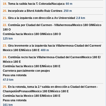
19.
Toma la salida hacia
T. Colorada/
Nacajuca
60 m
20.
Incorpórate a
Blvrd Adolfo Ruiz Cortines
250 m
21.
Gira a la izquierda con dirección a
Av Universidad
2.8 km
22.
Continúa por
Ciudad del Carmen - Villahermosa/
Mexico 180 O/
México
180 O
Continúa hacia Mexico 180 O/
México 180 O
125 km
23.
Gira levemente a la izquierda hacia
Villahermosa-Ciudad del Carmen/
Mexico 180 E/
México 180 E
400 m
24.
Continúa recto hacia
Villahermosa-Ciudad del Carmen/
Mexico 180 E/
México 180 E
Continúa hacia Mexico 180 E/
México 180 E
Carretera parcialmente con peajes
Pasa una rotonda
47.0 km
25.
En la rotonda, toma la
2.ª
salida en dirección a
Ciudad del Carmen -
Champotón/
Pronasol/
Mexico 180 E/
México 180 E
Continúa hacia Mexico 180 E/
México 180 E
Pasa una rotonda
161 km