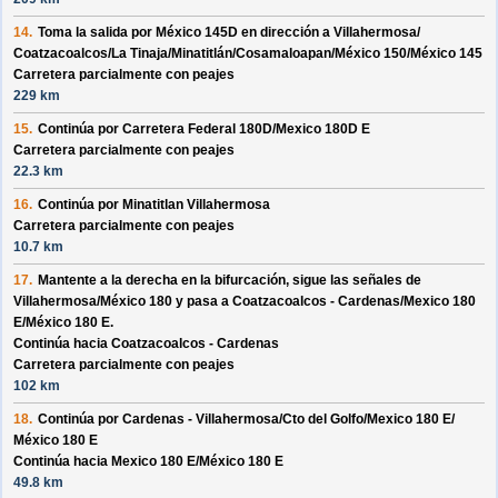
14.
Toma la salida por
México 145D
en dirección a
Villahermosa/
Coatzacoalcos/
La Tinaja/
Minatitlán/
Cosamaloapan/
México 150/
México 145
Carretera parcialmente con peajes
229 km
15.
Continúa por
Carretera Federal 180D/
Mexico 180D E
Carretera parcialmente con peajes
22.3 km
16.
Continúa por
Minatitlan Villahermosa
Carretera parcialmente con peajes
10.7 km
17.
Mantente a la derecha en la bifurcación, sigue las señales de
Villahermosa/
México 180
y pasa a
Coatzacoalcos - Cardenas/
Mexico 180
E/
México 180 E
.
Continúa hacia Coatzacoalcos - Cardenas
Carretera parcialmente con peajes
102 km
18.
Continúa por
Cardenas - Villahermosa/
Cto del Golfo/
Mexico 180 E/
México 180 E
Continúa hacia Mexico 180 E/
México 180 E
49.8 km