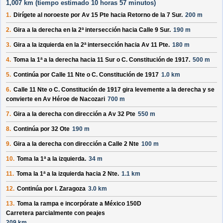
1,007 km (
tiempo estimado
10 horas 57 minutos)
1.
Dirígete al
noroeste
por
Av 15 Pte
hacia
Retorno de la 7 Sur
.
200 m
2.
Gira a la derecha en la 2ª intersección hacia
Calle 9 Sur
.
190 m
3.
Gira a la izquierda en la 2ª intersección hacia
Av 11 Pte
.
180 m
4.
Toma la 1ª a la derecha hacia
11 Sur o C. Constitución de 1917
.
500 m
5.
Continúa por
Calle 11 Nte o C. Constitución de 1917
1.0 km
6.
Calle 11 Nte o C. Constitución de 1917
gira levemente a la derecha y se
convierte en
Av Héroe de Nacozari
700 m
7.
Gira a la derecha con dirección a
Av 32 Pte
550 m
8.
Continúa por
32 Ote
190 m
9.
Gira a la derecha con dirección a
Calle 2 Nte
100 m
10.
Toma la 1ª a la izquierda.
34 m
11.
Toma la 1ª a la izquierda hacia
2 Nte
.
1.1 km
12.
Continúa por
I. Zaragoza
3.0 km
13.
Toma la rampa e incorpórate a
México 150D
Carretera parcialmente con peajes
209 km