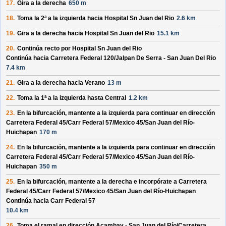
17.
Gira a la derecha
650 m
18.
Toma la 2ª a la izquierda hacia
Hospital Sn Juan del Rio
2.6 km
19.
Gira a la derecha hacia
Hospital Sn Juan del Rio
15.1 km
20.
Continúa recto por
Hospital Sn Juan del Rio
Continúa hacia Carretera Federal 120/
Jalpan De Serra - San Juan Del Rio
7.4 km
21.
Gira a la derecha hacia
Verano
13 m
22.
Toma la 1ª a la izquierda hasta
Central
1.2 km
23.
En la bifurcación, mantente a la izquierda para continuar en dirección
Carretera Federal 45/
Carr Federal 57/
Mexico 45/
San Juan del Río-
Huichapan
170 m
24.
En la bifurcación, mantente a la izquierda para continuar en dirección
Carretera Federal 45/
Carr Federal 57/
Mexico 45/
San Juan del Río-
Huichapan
350 m
25.
En la bifurcación, mantente a la derecha e incorpórate a
Carretera
Federal 45/
Carr Federal 57/
Mexico 45/
San Juan del Río-Huichapan
Continúa hacia Carr Federal 57
10.4 km
26.
Toma el ramal en dirección
Acambay - San Juan del Río/
Carretera