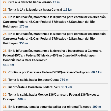
22.
Gira a la derecha hacia
Verano
13 m
23.
Toma la 1ª a la izquierda hasta
Central
1.2 km
24.
En la bifurcación, mantente a la izquierda para continuar en dirección
Carretera Federal 45/
Carr Federal 57/
Mexico 45/
San Juan del Río-
Huichapan
170 m
25.
En la bifurcación, mantente a la izquierda para continuar en dirección
Carretera Federal 45/
Carr Federal 57/
Mexico 45/
San Juan del Río-
Huichapan
350 m
26.
En la bifurcación, mantente a la derecha e incorpórate a
Carretera
Federal 45/
Carr Federal 57/
Mexico 45/
San Juan del Río-Huichapan
Continúa hacia Carr Federal 57
44.1 km
27.
Continúa por
Carretera Federal 57D/
Querétaro-Teoloycan
.
60.4 km
28.
Toma la salida hacia
Texcoco Cuota
750 m
29.
Incorpórate a
Carretera Federal 57D
33.3 km
30.
Toma la salida hacia
Mexico 136/
Carretera Federal 136/
Texcoco/
Ecatepec
400 m
31.
En la rotonda, toma la
segunda
salida por el ramal
Texcoco
190 m