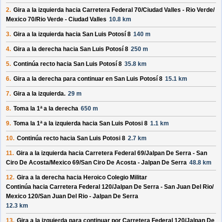
2.
Gira a la izquierda hacia
Carretera Federal 70/
Ciudad Valles - Rio Verde/
Mexico 70/
Rio Verde - Ciudad Valles
10.8 km
3.
Gira a la izquierda hacia
San Luis Potosí 8
140 m
4.
Gira a la derecha hacia
San Luis Potosí 8
250 m
5.
Continúa recto hacia
San Luis Potosí 8
35.8 km
6.
Gira a la derecha para continuar en
San Luis Potosí 8
15.1 km
7.
Gira a la izquierda.
29 m
8.
Toma la 1ª a la derecha
650 m
9.
Toma la 1ª a la izquierda hacia
San Luis Potosi 8
1.1 km
10.
Continúa recto hacia
San Luis Potosi 8
2.7 km
11.
Gira a la izquierda hacia
Carretera Federal 69/
Jalpan De Serra - San
Ciro De Acosta/
Mexico 69/
San Ciro De Acosta - Jalpan De Serra
48.8 km
12.
Gira a la derecha hacia
Heroico Colegio Militar
Continúa hacia Carretera Federal 120/
Jalpan De Serra - San Juan Del Rio/
Mexico 120/
San Juan Del Rio - Jalpan De Serra
12.3 km
13.
Gira a la izquierda para continuar por
Carretera Federal 120/
Jalpan De