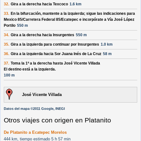
32.
Gira a la derecha hacia
Texcoco
1.6 km
33.
En la bifurcación, mantente a la izquierda; sigue las indicaciones para
Mexico 85/
Carretera Federal 85/
Ecatepec
e incorpórate a
Vía José López
Portilo
550 m
34.
Gira a la derecha hacia
Insurgentes
550 m
35.
Gira a la izquierda para continuar por
Insurgentes
1.0 km
36.
Gira a la izquierda hacia
Sor Juana Inés de La Cruz
58 m
37.
Toma la 1ª a la derecha hasta
José Vicente Villada
El destino está a la izquierda.
100 m
José Vicente Villada
Datos del mapa ©2011 Google, INEGI
Otros viajes con origen en Platanito
De Platanito a Ecatepec Morelos
444 km, tiempo estimado 5 h 57 min