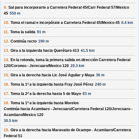
9.
Sal para incorporarte a
Carretera Federal 45/
Carr Federal 57/
Mexico
45
550 m
10.
Toma el ramal e incorpórate a
Carretera Federal 45/
Mexico 45
6.4 km
11.
Toma la salida
91 m
12.
Continúa recto
190 m
13.
Gira a la izquierda hacia
Querétaro 413
41.5 km
14.
En la rotonda, toma la
primera
salida en dirección
Carretera Federal
120/
Coroneo - Jerecuaro/
Mexico 120
20.3 km
15.
Gira a la derecha hacia
Lic José Aguilar y Maya
36 m
16.
Toma la 1ª a la izquierda hasta
Fray José Pérez
240 m
17.
Toma la 2ª a la derecha hasta
5 de Mayo
83 m
18.
Toma la 1ª a la izquierda hasta
Morelos
Continúa hacia Acambaro - Jerecuaro/
Carretera Federal 120/
Jerecuaro -
Acambaro/
Mexico 120
30.5 km
19.
Gira a la derecha hacia
Maravatio de Ocampo - Acambaro/
Carretera
Federal 51