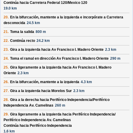
Continúa hacia Carretera Federal 120/
Mexico 120
19.0 km
20.
En la bifurcación, mantente a la izquierda e incorpórate a
Carretera
desconocida
24.5 km
21.
Toma la salida
800 m
22.
Continúa recto
24.2 km
23.
Gira a la izquierda hacia
Av Francisco I. Madero Oriente
2.3 km
24.
Toma el ramal en dirección
Av Francisco I. Madero Oriente
290 m
25.
Gira ligeramente a la izquierda hacia
Av Francisco I. Madero
Oriente
2.3 km
26.
En la bifurcación, mantente a la izquierda
4.3 km
27.
Gira a la izquierda hacia
Morelos Sur
2.3 km
28.
Gira a la derecha hacia
Periférico Independencia/
Periférico
Independencia Av. Camelinas
260 m
29.
Gira ligeramente a la izquierda hacia
Periférico Independencia/
Periférico Independencia Av. Camelinas
Continúa hacia Periférico Independencia
1.6 km