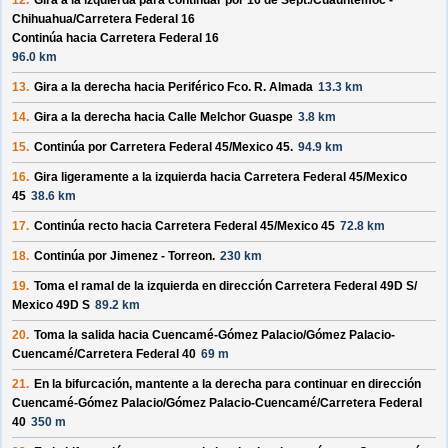
12.
Gira a la izquierda para continuar por
16 de Sept./
Cuauhtemoc -
Chihuahua/
Carretera Federal 16
Continúa hacia Carretera Federal 16
96.0 km
13.
Gira a la derecha hacia
Periférico Fco. R. Almada
13.3 km
14.
Gira a la derecha hacia
Calle Melchor Guaspe
3.8 km
15.
Continúa por
Carretera Federal 45/
Mexico 45
.
94.9 km
16.
Gira ligeramente a la izquierda hacia
Carretera Federal 45/
Mexico
45
38.6 km
17.
Continúa recto hacia
Carretera Federal 45/
Mexico 45
72.8 km
18.
Continúa por
Jimenez - Torreon
.
230 km
19.
Toma el ramal de la izquierda en dirección
Carretera Federal 49D S/
Mexico 49D S
89.2 km
20.
Toma la salida hacia
Cuencamé-Gómez Palacio/
Gómez Palacio-
Cuencamé/
Carretera Federal 40
69 m
21.
En la bifurcación, mantente a la derecha para continuar en dirección
Cuencamé-Gómez Palacio/
Gómez Palacio-Cuencamé/
Carretera Federal
40
350 m