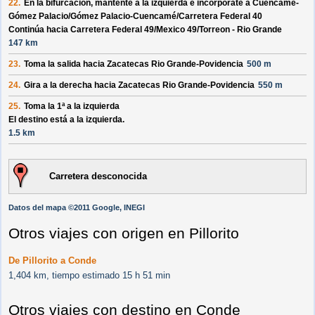
22.
En la bifurcación, mantente a la izquierda e incorpórate a
Cuencamé-
Gómez Palacio/
Gómez Palacio-Cuencamé/
Carretera Federal 40
Continúa hacia Carretera Federal 49/
Mexico 49/
Torreon - Rio Grande
147 km
23.
Toma la salida hacia
Zacatecas Rio Grande-Povidencia
500 m
24.
Gira a la derecha hacia
Zacatecas Rio Grande-Povidencia
550 m
25.
Toma la 1ª a la izquierda
El destino está a la izquierda.
1.5 km
Carretera desconocida
Datos del mapa ©2011 Google, INEGI
Otros viajes con origen en Pillorito
De Pillorito a Conde
1,404 km, tiempo estimado 15 h 51 min
Otros viajes con destino en Conde