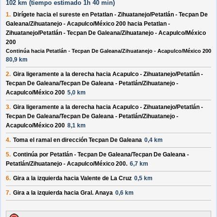
102 km (
tiempo estimado
1h 40 min)
1.
Dirígete hacia el
sureste
en
Petatlan - Zihuatanejo/Petatlán - Tecpan De
Galeana/Zihuatanejo - Acapulco/México 200
hacia
Petatlan -
Zihuatanejo/Petatlán - Tecpan De Galeana/Zihuatanejo - Acapulco/México
200
Continúa hacia Petatlán - Tecpan De Galeana/Zihuatanejo - Acapulco/México 200
80,9 km
2.
Gira ligeramente a la
derecha
hacia
Acapulco - Zihuatanejo/Petatlán -
Tecpan De Galeana/Tecpan De Galeana - Petatlán/Zihuatanejo -
Acapulco/México 200
5,0 km
3.
Gira ligeramente a la
derecha
hacia
Acapulco - Zihuatanejo/Petatlán -
Tecpan De Galeana/Tecpan De Galeana - Petatlán/Zihuatanejo -
Acapulco/México 200
8,1 km
4.
Toma el ramal en dirección
Tecpan De Galeana
0,4 km
5.
Continúa por
Petatlán - Tecpan De Galeana/Tecpan De Galeana -
Petatlán/Zihuatanejo - Acapulco/México 200
.
6,7 km
6.
Gira a la
izquierda
hacia
Valente de La Cruz
0,5 km
7.
Gira a la
izquierda
hacia
Gral. Anaya
0,6 km