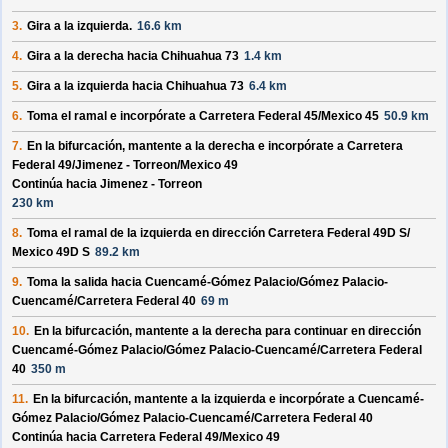
3.
Gira a la izquierda.
16.6 km
4.
Gira a la derecha hacia
Chihuahua 73
1.4 km
5.
Gira a la izquierda hacia
Chihuahua 73
6.4 km
6.
Toma el ramal e incorpórate a
Carretera Federal 45/
Mexico 45
50.9 km
7.
En la bifurcación, mantente a la derecha e incorpórate a
Carretera
Federal 49/
Jimenez - Torreon/
Mexico 49
Continúa hacia Jimenez - Torreon
230 km
8.
Toma el ramal de la izquierda en dirección
Carretera Federal 49D S/
Mexico 49D S
89.2 km
9.
Toma la salida hacia
Cuencamé-Gómez Palacio/
Gómez Palacio-
Cuencamé/
Carretera Federal 40
69 m
10.
En la bifurcación, mantente a la derecha para continuar en dirección
Cuencamé-Gómez Palacio/
Gómez Palacio-Cuencamé/
Carretera Federal
40
350 m
11.
En la bifurcación, mantente a la izquierda e incorpórate a
Cuencamé-
Gómez Palacio/
Gómez Palacio-Cuencamé/
Carretera Federal 40
Continúa hacia Carretera Federal 49/
Mexico 49