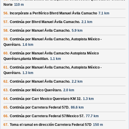
Norte
110 m
56.
Incorpórate a
Periférico Blvrd Manuel Ávila Camacho
7.1 km
57.
Continúa por
Blvrd Manuel Ávila Camacho
.
2.1 km
58.
Continúa por
Manuel Ávila Camacho
.
5.9 km
59.
Continúa por
Manuel Ávila Camacho, Autopista México -
Querétaro
.
1.6 km
60.
Continúa por
Manuel Ávila Camacho Autopista México
Querétaro,planta Minatitlan
.
1.1 km
61.
Continúa por
Manuel Ávila Camacho, Autopista México -
Querétaro
.
1.3 km
62.
Continúa por
Manuel Ávila Camacho
.
2.2 km
63.
Continúa por
México Querétaro
.
2.0 km
64.
Continúa por
Carr Mexico Queretaro KM 32
.
1.3 km
65.
Continúa por
Carretera Federal 57D
.
86.6 km
66.
Continúa por
Carretera Federal 57/
Mexico 57
.
77.7 km
67.
Toma el ramal en dirección
Carretera Federal 57D
150 m