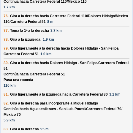
Continúa hacia Carretera Federal 110/
Mexico 110
1.7 km
76.
Gira a la derecha hacia
Carretera Federal 110/
Dolores Hidalgo/
Mexico
110/
Carretera Federal 51
8 m
77.
Toma la 1ª a la derecha
3.7 km
78.
Gira a la izquierda.
1.9 km
79.
Gira ligeramente a la derecha hacia
Dolores Hidalgo - San Felipe/
Carretera Federal 51
1.0 km
80.
Gira a la derecha hacia
Dolores Hidalgo - San Felipe/
Carretera Federal
51
Continúa hacia Carretera Federal 51
Pasa una rotonda
110 km
81.
Gira ligeramente a la izquierda hacia
Carretera Federal 80
3.1 km
82.
Gira a la derecha para incorporarte a
Miguel Hidalgo
Continúa hacia Aguascalientes - San Luis Potosi/
Carretera Federal 70/
Mexico 70
5.9 km
83.
Gira a la derecha
95 m