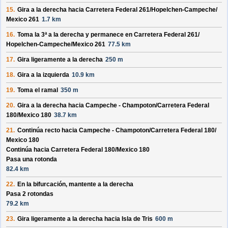
15.
Gira a la derecha hacia
Carretera Federal 261/
Hopelchen-Campeche/
Mexico 261
1.7 km
16.
Toma la 3ª a la derecha y permanece en
Carretera Federal 261/
Hopelchen-Campeche/
Mexico 261
77.5 km
17.
Gira ligeramente a la derecha
250 m
18.
Gira a la izquierda
10.9 km
19.
Toma el ramal
350 m
20.
Gira a la derecha hacia
Campeche - Champoton/
Carretera Federal
180/
Mexico 180
38.7 km
21.
Continúa recto hacia
Campeche - Champoton/
Carretera Federal 180/
Mexico 180
Continúa hacia Carretera Federal 180/
Mexico 180
Pasa una rotonda
82.4 km
22.
En la bifurcación, mantente a la derecha
Pasa 2 rotondas
79.2 km
23.
Gira ligeramente a la derecha hacia
Isla de Tris
600 m