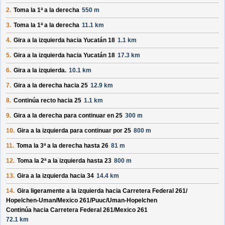
2.
Toma la 1ª a la derecha
550 m
3.
Toma la 1ª a la derecha
11.1 km
4.
Gira a la izquierda hacia
Yucatán 18
1.1 km
5.
Gira a la izquierda hacia
Yucatán 18
17.3 km
6.
Gira a la izquierda.
10.1 km
7.
Gira a la derecha hacia
25
12.9 km
8.
Continúa recto hacia
25
1.1 km
9.
Gira a la derecha para continuar en
25
300 m
10.
Gira a la izquierda para continuar por
25
800 m
11.
Toma la 3ª a la derecha hasta
26
81 m
12.
Toma la 2ª a la izquierda hasta
23
800 m
13.
Gira a la izquierda hacia
34
14.4 km
14.
Gira ligeramente a la izquierda hacia
Carretera Federal 261/
Hopelchen-Uman/
Mexico 261/
Puuc/
Uman-Hopelchen
Continúa hacia Carretera Federal 261/
Mexico 261
72.1 km