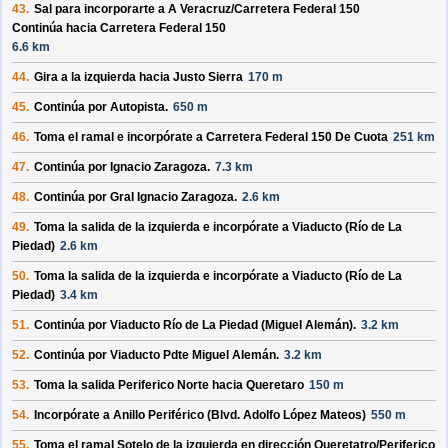
43.
Sal para incorporarte a
A Veracruz/
Carretera Federal 150
Continúa hacia Carretera Federal 150
6.6 km
44.
Gira a la izquierda hacia
Justo Sierra
170 m
45.
Continúa por
Autopista
.
650 m
46.
Toma el ramal e incorpórate a
Carretera Federal 150 De Cuota
251 km
47.
Continúa por
Ignacio Zaragoza
.
7.3 km
48.
Continúa por
Gral Ignacio Zaragoza
.
2.6 km
49.
Toma la salida de la izquierda e incorpórate a
Viaducto (Río de La
Piedad)
2.6 km
50.
Toma la salida de la izquierda e incorpórate a
Viaducto (Río de La
Piedad)
3.4 km
51.
Continúa por
Viaducto Río de La Piedad (Miguel Alemán)
.
3.2 km
52.
Continúa por
Viaducto Pdte Miguel Alemán
.
3.2 km
53.
Toma la salida
Periferico Norte
hacia
Queretaro
150 m
54.
Incorpórate a
Anillo Periférico (Blvd. Adolfo López Mateos)
550 m
55.
Toma el ramal
Sotelo
de la izquierda en dirección
Queretatro/
Periferico