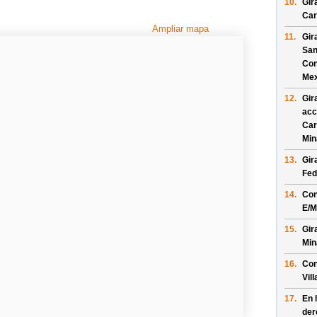
10.
Gir
Car
Ampliar mapa
11.
Gir
San
Con
Mex
12.
Gir
acc
Car
Min
13.
Gir
Fed
14.
Con
E/
M
15.
Gir
Min
16.
Con
Vil
17.
En 
der