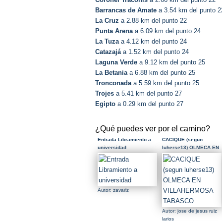
Barrancas de Amate
a 3.54 km del punto 2
La Cruz
a 2.88 km del punto 22
Punta Arena
a 6.09 km del punto 24
La Tuza
a 4.12 km del punto 24
Catazajá
a 1.52 km del punto 24
Laguna Verde
a 9.12 km del punto 25
La Betania
a 6.88 km del punto 25
Tronconada
a 5.59 km del punto 25
Trojes
a 5.41 km del punto 27
Egipto
a 0.29 km del punto 27
¿Qué puedes ver por el camino?
Entrada Libramiento a
CACIQUE (segun
universidad
luherse13) OLMECA EN
VILLAHERMOSA
TABASCO
Autor: zavariz
Autor: jose de jesus ruiz
larios