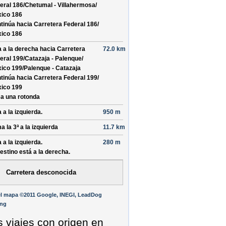
eral 186/
Chetumal - Villahermosa/
ico 186
tinúa hacia Carretera Federal 186/
ico 186
a a la derecha hacia
Carretera
72.0 km
eral 199/
Catazaja - Palenque/
ico 199/
Palenque - Catazaja
tinúa hacia Carretera Federal 199/
ico 199
a una rotonda
 a la izquierda.
950 m
a la 3ª a la izquierda
11.7 km
 a la izquierda.
280 m
destino está a la derecha.
Carretera desconocida
el mapa ©2011 Google, INEGI, LeadDog
ing
s viajes con origen en