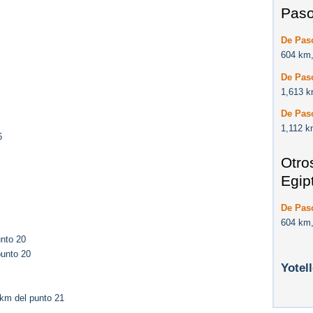
Paso
De Paso
604 km,
De Paso
1,613 k
De Paso
1,112 k
6
Otro
Egip
De Paso
604 km,
nto 20
punto 20
Yotel
km del punto 21