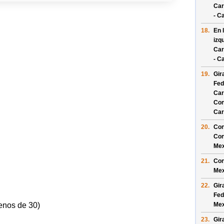
Car
- C
18.
En 
izq
Car
- C
19.
Gir
Fed
Car
Con
Car
20.
Con
Con
Mex
21.
Con
Mex
22.
Gir
Fed
Mex
enos de 30)
23.
Gir