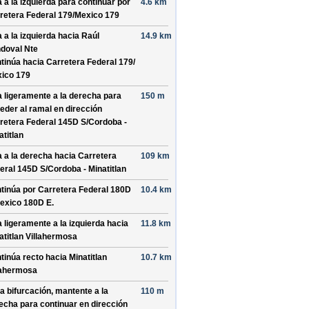
a a la izquierda para continuar por
4.6 km
retera Federal 179/
Mexico 179
a a la izquierda hacia
Raúl
14.9 km
doval Nte
tinúa hacia Carretera Federal 179/
ico 179
a ligeramente a la derecha para
150 m
eder al ramal en dirección
retera Federal 145D S/
Cordoba -
atitlan
a a la derecha hacia
Carretera
109 km
eral 145D S/
Cordoba - Minatitlan
tinúa por
Carretera Federal 180D
10.4 km
exico 180D E
.
a ligeramente a la izquierda hacia
11.8 km
atitlan Villahermosa
tinúa recto hacia
Minatitlan
10.7 km
lahermosa
la bifurcación, mantente a la
110 m
echa para continuar en dirección