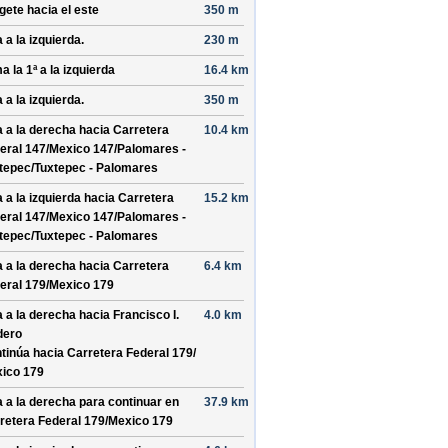
ígete hacia el
este
350 m
 a la izquierda.
230 m
a la 1ª a la izquierda
16.4 km
 a la izquierda.
350 m
a a la derecha hacia
Carretera
10.4 km
eral 147/
Mexico 147/
Palomares -
tepec/
Tuxtepec - Palomares
a a la izquierda hacia
Carretera
15.2 km
eral 147/
Mexico 147/
Palomares -
tepec/
Tuxtepec - Palomares
a a la derecha hacia
Carretera
6.4 km
eral 179/
Mexico 179
a a la derecha hacia
Francisco I.
4.0 km
dero
tinúa hacia Carretera Federal 179/
ico 179
a a la derecha para continuar en
37.9 km
retera Federal 179/
Mexico 179