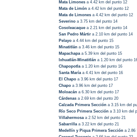
Mata Limones
a 4.42 km del punto 12
Mata de Limón
a 4.42 km del punto 12
Mata de Limones
a 4.42 km del punto 12
Severino
a 3.75 km del punto 14
Cosoleacaque
a 2.21 km del punto 14
San Pedro Mártir
a 2.10 km del punto 14
Pelayo
a 4.44 km del punto 15
Minatitlán
a 3.46 km del punto 15
Mapachapa
a 5.39 km del punto 15
Ixhuatlán-Minatitlán
a 1.20 km del punto 1
Chapopotla
a 1.20 km del punto 16
Santa María
a 4.41 km del punto 16
El Chapo
a 3.96 km del punto 17
Chapo
a 3.96 km del punto 17
Moloacán
a 6.30 km del punto 17
Cárdenas
a 2.69 km del punto 20
Calzada Primera Sección
a 3.15 km del pu
Río Seco Primera Sección
a 3.10 km del 
Villahermosa
a 2.52 km del punto 21
Sabarrilla
a 3.22 km del punto 21
Medellín y Piqua Primera Sección
a 2.86 
Coronel Traconis
a 2.66 km del punto 22