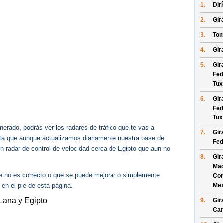
1.
Dir
2.
Gira
3.
Tom
4.
Gira
5.
Gir
Fed
Tux
6.
Gir
Fed
Tux
erado, podrás ver los radares de tráfico que te vas a
7.
Gir
enta que aunque actualizamos diariamente nuestra base de
Fed
ún radar de control de velocidad cerca de Egipto que aun no
8.
Gir
Ma
ue no es correcto o que se puede mejorar o simplemente
Con
 en el pie de esta página.
Mex
Lana y Egipto
9.
Gir
Car