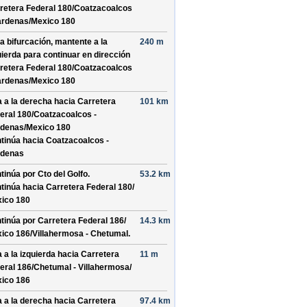
retera Federal 180/
Coatzacoalcos
ardenas/
Mexico 180
la bifurcación, mantente a la
240 m
uierda para continuar en dirección
retera Federal 180/
Coatzacoalcos
ardenas/
Mexico 180
a a la derecha hacia
Carretera
101 km
eral 180/
Coatzacoalcos -
denas/
Mexico 180
tinúa hacia Coatzacoalcos -
denas
tinúa por
Cto del Golfo
.
53.2 km
tinúa hacia Carretera Federal 180/
ico 180
tinúa por
Carretera Federal 186/
14.3 km
ico 186/
Villahermosa - Chetumal
.
a a la izquierda hacia
Carretera
11 m
eral 186/
Chetumal - Villahermosa/
ico 186
a a la derecha hacia
Carretera
97.4 km