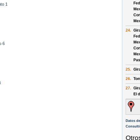
Fed
to 1
Mex
Con
Mex
24.
Gir
Fed
Mex
o 6
Con
Mex
Pas
25.
Gira
26.
Tom
8
27.
Gira
El 
Datos d
Consult
Otro