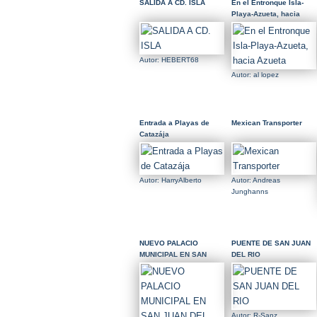
SALIDA A CD. ISLA
En el Entronque Isla-
Playa-Azueta, hacia
Azueta
Autor: HEBERT68
Autor: al lopez
Entrada a Playas de
Mexican Transporter
Catazája
Autor: HarryAlberto
Autor: Andreas
Junghanns
NUEVO PALACIO
PUENTE DE SAN JUAN
MUNICIPAL EN SAN
DEL RIO
JUAN DEL RIO
Autor: R-Sanz