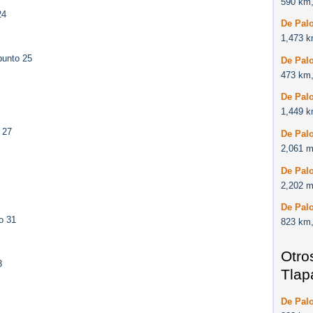
590 km,
24
De Palo
1,473 k
punto 25
De Palo
473 km,
De Palo
1,449 k
 27
De Palo
2,061 m
De Palo
2,202 m
De Palo
o 31
823 km,
Otro
3
Tlap
De Palo