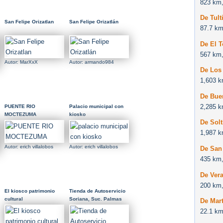
823 km,
De Tult
San Felipe Orizatlan
San Felipe Orizatlán
87.7 km
De El 
567 km,
Autor: MarXxX
Autor: armando984
De Los
1,603 k
De Bue
2,285 k
PUENTE RIO
Palacio municipal con
MOCTEZUMA
kiosko
De Solt
1,987 k
Autor: erich villalobos
Autor: erich villalobos
De San
435 km,
De Vera
200 km,
El kiosco patrimonio
Tienda de Autoservicio
cultural
Soriana, Suc. Palmas
De Mart
22.1 km