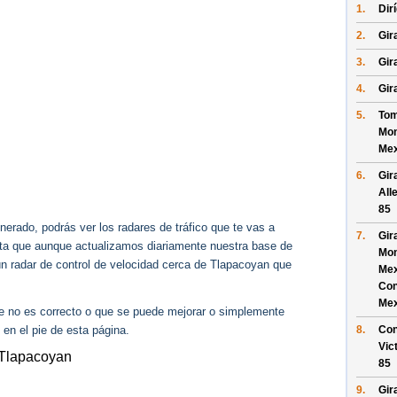
1.
Dir
2.
Gira
3.
Gir
4.
Gir
5.
Tom
Mon
Mex
6.
Gir
All
85
erado, podrás ver los radares de tráfico que te vas a
7.
Gir
enta que aunque actualizamos diariamente nuestra base de
Mon
gún radar de control de velocidad cerca de Tlapacoyan que
Mex
Con
Mex
ue no es correcto o que se puede mejorar o simplemente
 en el pie de esta página.
8.
Con
Vict
y Tlapacoyan
85
9.
Gir