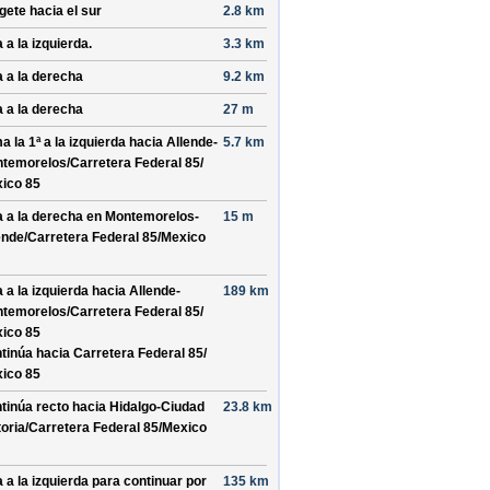
ígete hacia el
sur
2.8 km
 a la izquierda.
3.3 km
a a la derecha
9.2 km
a a la derecha
27 m
a la 1ª a la izquierda hacia
Allende-
5.7 km
temorelos/
Carretera Federal 85/
ico 85
a a la derecha en
Montemorelos-
15 m
ende/
Carretera Federal 85/
Mexico
a a la izquierda hacia
Allende-
189 km
temorelos/
Carretera Federal 85/
ico 85
tinúa hacia Carretera Federal 85/
ico 85
tinúa recto hacia
Hidalgo-Ciudad
23.8 km
oria/
Carretera Federal 85/
Mexico
a a la izquierda para continuar por
135 km