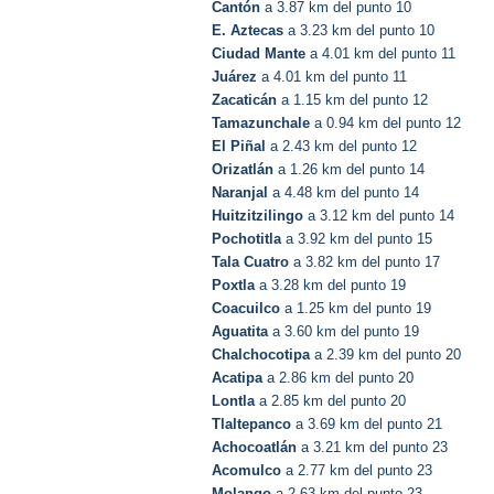
Cantón
a 3.87 km del punto 10
E. Aztecas
a 3.23 km del punto 10
Ciudad Mante
a 4.01 km del punto 11
Juárez
a 4.01 km del punto 11
Zacaticán
a 1.15 km del punto 12
Tamazunchale
a 0.94 km del punto 12
El Piñal
a 2.43 km del punto 12
Orizatlán
a 1.26 km del punto 14
Naranjal
a 4.48 km del punto 14
Huitzitzilingo
a 3.12 km del punto 14
Pochotitla
a 3.92 km del punto 15
Tala Cuatro
a 3.82 km del punto 17
Poxtla
a 3.28 km del punto 19
Coacuilco
a 1.25 km del punto 19
Aguatita
a 3.60 km del punto 19
Chalchocotipa
a 2.39 km del punto 20
Acatipa
a 2.86 km del punto 20
Lontla
a 2.85 km del punto 20
Tlaltepanco
a 3.69 km del punto 21
Achocoatlán
a 3.21 km del punto 23
Acomulco
a 2.77 km del punto 23
Molango
a 2.63 km del punto 23