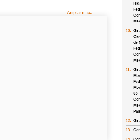
Hid
Fed
Ampliar mapa
Con
Mex
10.
Gir
Ciu
de 
Fed
Con
Mex
11.
Gir
Mor
Fed
Mor
85
Con
Mex
Pas
12.
Gir
13.
Con
14.
Con