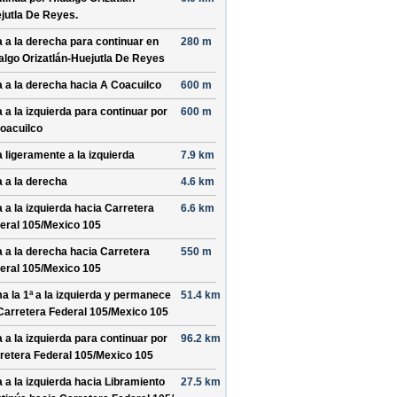
jutla De Reyes
.
a a la derecha para continuar en
280 m
algo Orizatlán-Huejutla De Reyes
a a la derecha hacia
A Coacuilco
600 m
a a la izquierda para continuar por
600 m
oacuilco
a ligeramente a la izquierda
7.9 km
a a la derecha
4.6 km
a a la izquierda hacia
Carretera
6.6 km
eral 105/
Mexico 105
a a la derecha hacia
Carretera
550 m
eral 105/
Mexico 105
a la 1ª a la izquierda y permanece
51.4 km
Carretera Federal 105/
Mexico 105
a a la izquierda para continuar por
96.2 km
retera Federal 105/
Mexico 105
a a la izquierda hacia
Libramiento
27.5 km