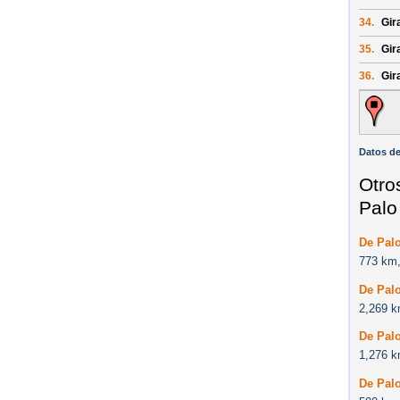
34.
Gir
35.
Gira
36.
Gir
Datos de
Otro
Palo
De Pal
773 km,
De Palo
2,269 k
De Palo
1,276 k
De Palo