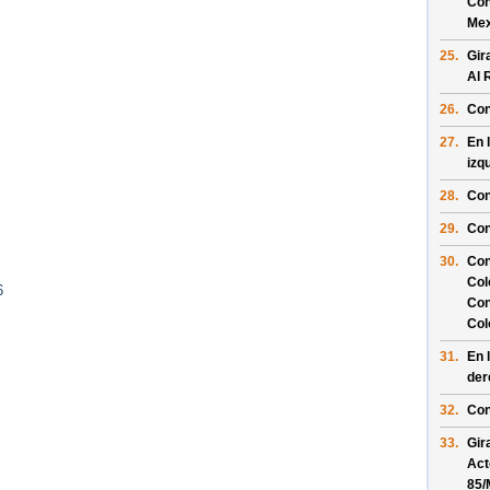
Con
Mex
25.
Gir
Al 
26.
Con
27.
En 
izq
28.
Con
29.
Con
30.
Con
Col
6
Con
Col
31.
En 
der
32.
Con
33.
Gir
Act
85/