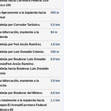
tinúa hacia Carretera Federal 105/
ico 105
a ligeramente a la izquierda hacia
450 m
Real
tinúa por
Corredor Turístico
.
5.0 km
la bifurcación, mantente a la
94 m
uierda
tinúa por
Fed Jesús Ramírez
.
1.8 km
tinúa por
Luis Donaldo Colosio
.
100 m
tinúa por
Boulevar Luis Donaldo
6.9 km
osio/
Fed Jesús Ramírez
.
tinúa hacia Boulevar Luis Donaldo
osio
la bifurcación, mantente a la
3.9 km
echa
tinúa por
Boulevar del Minero
.
4.6 km
a totalmente a la izquierda hacia
1.1 km
opan-El Arenal/
Carretera Federal
Mexico 85