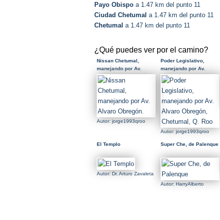
Payo Obispo
a 1.47 km del punto 11
Ciudad Chetumal
a 1.47 km del punto 11
Chetumal
a 1.47 km del punto 11
¿Qué puedes ver por el camino?
Nissan Chetumal,
Poder Legislativo,
manejando por Av.
manejando por Av.
Alvaro Obregón.
Alvaro Obregón,
Chetumal, Q. Roo
Autor: jorge1993qroo
Autor: jorge1993qroo
El Templo
Super Che, de Palenque
Autor: Dr. Arturo Zavaleta
Autor: HarryAlberto