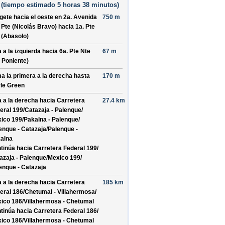
(
tiempo estimado
5 horas 38 minutos)
ígete hacia el
oeste
en
2a. Avenida
750 m
 Pte (Nicolás Bravo)
hacia
1a. Pte
 (Abasolo)
a a la izquierda hacia
6a. Pte Nte
67 m
. Poniente)
a la primera a la derecha hasta
170 m
le Green
a a la derecha hacia
Carretera
27.4 km
eral 199/
Catazaja - Palenque/
ico 199/
Pakalna - Palenque/
enque - Catazaja/
Palenque -
alna
tinúa hacia Carretera Federal 199/
azaja - Palenque/
Mexico 199/
enque - Catazaja
a a la derecha hacia
Carretera
185 km
eral 186/
Chetumal - Villahermosa/
ico 186/
Villahermosa - Chetumal
tinúa hacia Carretera Federal 186/
ico 186/
Villahermosa - Chetumal