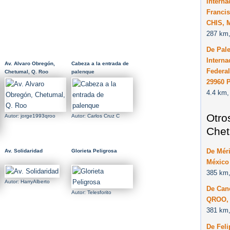
Interna
Francis
CHIS, 
287 km,
De Pal
Interna
Av. Alvaro Obregón,
Cabeza a la entrada de
Federa
Chetumal, Q. Roo
palenque
29960 
4.4 km,
Otro
Autor: jorge1993qroo
Autor: Carlos Cruz C
Chet
De Mér
Av. Solidaridad
Glorieta Peligrosa
México
385 km,
Autor: HarryAlberto
De Can
Autor: Telesforito
QROO, 
381 km,
De Feli