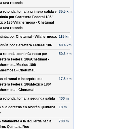
a una rotonda
la rotonda, toma la
primera
salida y
35.5 km
tinúa por
Carretera Federal 186/
ico 186/
Villahermosa - Chetumal
a una rotonda
tinúa por
Chetumal - Villahermosa
.
119 km
tinúa por
Carretera Federal 186
.
48.4 km
la rotonda, continúa recto por
50.6 km
retera Federal 186/
Chetumal -
lahermosa/
Mexico 186/
lahermosa - Chetumal
.
a el ramal e incorpórate a
17.5 km
retera Federal 186/
Mexico 186/
lahermosa - Chetumal
la rotonda, toma la
segunda
salida
400 m
a a la derecha en
Andrés Quintana
18 m
o
a totalmente a la izquierda hacia
700 m
rés Quintana Roo