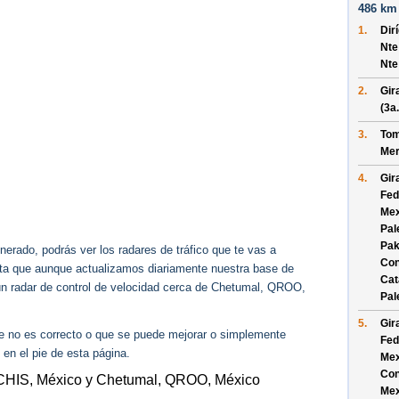
486 km 
1.
Dir
Nte
Nte
2.
Gir
(3a
3.
Tom
Mer
4.
Gir
Fed
Mex
Pal
Pak
erado, podrás ver los radares de tráfico que te vas a
Con
enta que aunque actualizamos diariamente nuestra base de
Cat
gún radar de control de velocidad cerca de Chetumal, QROO,
Pal
5.
Gir
ue no es correcto o que se puede mejorar o simplemente
Fed
 en el pie de esta página.
Mex
Con
 CHIS, México y Chetumal, QROO, México
Mex