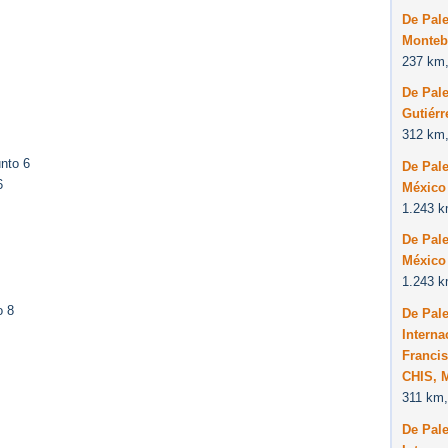
De Pal
Montebe
237 km,
De Pale
Gutiérr
312 km,
nto 6
De Pal
6
México
1.243 k
De Pal
México
1.243 k
o 8
De Pal
Interna
Francis
CHIS, 
311 km,
De Pal