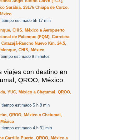
cional Ángel Albino Corzo (TGZ),
co Sarabia, 29176 Chiapa de Corzo,
México
 tiempo estimado 5h 17 min
enque, CHIS, México a Aeropuerto
cional de Palenque (PQM), Carretera
l Catazajá-Rancho Nuevo Km. 24.5,
Palenque, CHIS, México
 tiempo estimado 9 minutos
s viajes con destino en
umal, QROO, México
ida, YUC, México a Chetumal, QROO,
 tiempo estimado 5 h 8 min
cún, QROO, México a Chetumal,
México
 tiempo estimado 4 h 31 min
pe Carrillo Puerto, QROO, México a