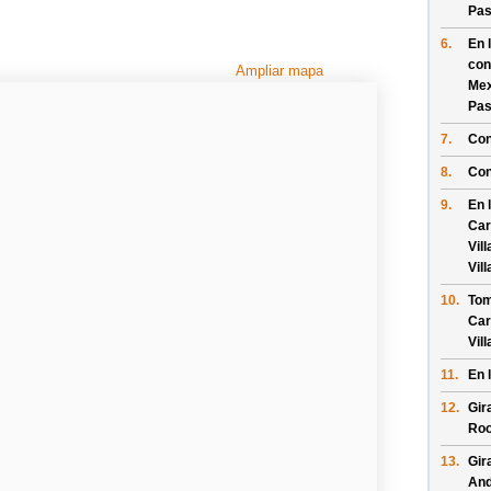
Pas
6.
En 
con
Ampliar mapa
Mex
Pas
7.
Con
8.
Con
9.
En 
Car
Vil
Vil
10.
Tom
Car
Vil
11.
En 
12.
Gir
Ro
13.
Gir
And