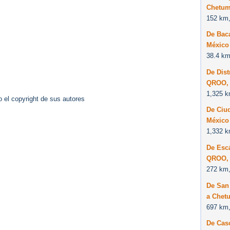
Chetum
152 km,
De Bac
México
38.4 km
De Dist
QROO, 
1,325 k
 el copyright de sus autores
De Ciu
México
1,332 k
De Esc
QROO, 
272 km,
De San 
a Chet
697 km,
De Casc