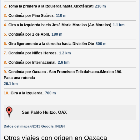
2.
Toma la primera a la izquierda hasta
Xicoténcatl
210 m
3.
Continúa por
Pino Suárez
.
110 m
4.
Gira a la izquierda hacia
José María Morelos (Av. Morelos)
1.1 km
5.
Continúa por
2 de Abril
.
180 m
6.
Gira ligeramente a la derecha hacia
División Ote
800 m
7.
Continúa por
Niños Heroes
.
1.2 km
8.
Continúa por
Internacional
.
2.6 km
9.
Continúa por
Oaxaca - San Francisco Telixtlahuaca./
México 190
.
Pasa una rotonda
26.1 km
10.
Gira a la izquierda.
700 m
San Pablo Huitzo, OAX
Datos del mapa ©2013 Google, INEGI
Otros viajes con origen en Oaxaca