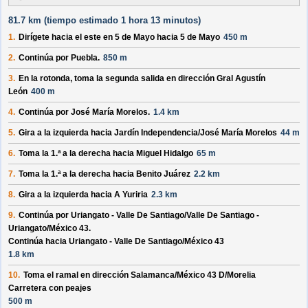
81.7 km (
tiempo estimado
1 hora 13 minutos)
1.
Dirígete hacia el
este
en
5 de Mayo
hacia
5 de Mayo
450 m
2.
Continúa por
Puebla
.
850 m
3.
En la rotonda, toma la
segunda
salida en dirección
Gral Agustín
León
400 m
4.
Continúa por
José María Morelos
.
1.4 km
5.
Gira a la izquierda hacia
Jardín Independencia/
José María Morelos
44 m
6.
Toma la 1.ª a la derecha hacia
Miguel Hidalgo
65 m
7.
Toma la 1.ª a la derecha hacia
Benito Juárez
2.2 km
8.
Gira a la izquierda hacia
A Yuriria
2.3 km
9.
Continúa por
Uriangato - Valle De Santiago/
Valle De Santiago -
Uriangato/
México 43
.
Continúa hacia Uriangato - Valle De Santiago/
México 43
1.8 km
10.
Toma el ramal en dirección
Salamanca/
México 43 D/
Morelia
Carretera con peajes
500 m