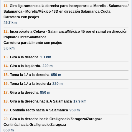
11.
Gira ligeramente a la derecha para incorporarte a
Morelia - Salamanca/
Salamanca - Morelia/
México 43D
en dirección
Salamanca Cuota
Carretera con peajes
45.7 km
12.
Incorpórate a
Celaya - Salamanca/
México 45
por el ramal en dirección
Irapuato Libre/
Salamanca
Carretera parcialmente con peajes
3.0 km
13.
Gira a la derecha
1.3 km
14.
Gira a la izquierda.
220 m
15.
Toma la 1.ª a la derecha
650 m
16.
Toma la 1.ª a la izquierda
220 m
17.
Gira a la derecha
850 m
18.
Gira a la derecha hacia
A Salamanca
17.9 km
19.
Continúa recto hacia
A Salamanca
950 m
20.
Gira a la derecha hacia
Gral Ignacio Zaragoza/
Zaragoza
Continúa hacia Gral Ignacio Zaragoza
650 m