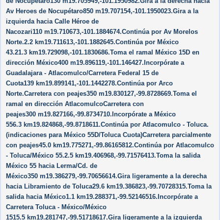
de Nocupétaro130 m19.705949,-101.1950982.Gira a la derecha hacia
Av Heroes de Nocupétaro850 m19.707154,-101.1950023.Gira a la
izquierda hacia Calle Héroe de
Nacozari110 m19.710673,-101.1884674.Continúa por Av Morelos
Norte.2.2 km19.711613,-101.1882645.Continúa por México
43.21.3 km19.729098,-101.1830686.Toma el ramal México 15D en
dirección México400 m19.896119,-101.146427.Incorpórate a
Guadalajara - Atlacomulco/​Carretera Federal 15 de
Cuota139 km19.899141,-101.1442278.Continúa por Arco
Norte.Carretera con peajes350 m19.830127,-99.8728669.Toma el
ramal en dirección AtlacomulcoCarretera con
peajes300 m19.827166,-99.8734710.Incorpórate a México
556.3 km19.824868,-99.8718611.Continúa por Atlacomulco - Toluca.
(indicaciones para México 55D/​Toluca Cuota)Carretera parcialmente
con peajes45.0 km19.775271,-99.86165812.Continúa por Atlacomulco
- Toluca/​México 55.2.5 km19.406968,-99.71576413.Toma la salida
México 55 hacia Lerma/​Cd. de
México350 m19.386279,-99.70656614.Gira ligeramente a la derecha
hacia Libramiento de Toluca29.6 km19.386823,-99.70728315.Toma la
salida hacia México1.1 km19.288371,-99.52146516.Incorpórate a
Carretera Toluca - México/​México
1515.5 km19.281747,-99.51718617.Gira ligeramente a la izquierda