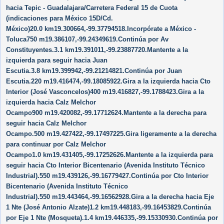
hacia Tepic - Guadalajara/​Carretera Federal 15 de Cuota
(indicaciones para México 15D/​Cd.
México)20.0 km19.300664,-99.37794518.Incorpórate a México -
Toluca750 m19.386107,-99.24349619.Continúa por Av
Constituyentes.3.1 km19.391011,-99.23887720.Mantente a la
izquierda para seguir hacia Juan
Escutia.3.8 km19.399942,-99.21214821.Continúa por Juan
Escutia.220 m19.416474,-99.18085922.Gira a la izquierda hacia Cto
Interior (José Vasconcelos)400 m19.416827,-99.1788423.Gira a la
izquierda hacia Calz Melchor
Ocampo900 m19.420082,-99.17712624.Mantente a la derecha para
seguir hacia Calz Melchor
Ocampo.500 m19.427422,-99.17497225.Gira ligeramente a la derecha
para continuar por Calz Melchor
Ocampo1.0 km19.431405,-99.17252626.Mantente a la izquierda para
seguir hacia Cto Interior Bicentenario (Avenida Instituto Técnico
Industrial).550 m19.439126,-99.16779427.Continúa por Cto Interior
Bicentenario (Avenida Instituto Técnico
Industrial).550 m19.443464,-99.16562928.Gira a la derecha hacia Eje
1 Nte (José Antonio Alzate)1.2 km19.448183,-99.16453829.Continúa
por Eje 1 Nte (Mosqueta).1.4 km19.446335,-99.15330930.Continúa por