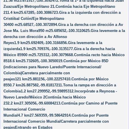
21.58 m25.672917,-100.3092472.Toma la 1ª a la izquierda hacia Juan
Zuazua/​Eje Metropolitano 21.Continúa hacia Eje Metropolitano
211.4 km25.67285,-100.3086723.Gira a la izquierda con dirección a
Cristóbal Colón/​Eje Metropolitano
30400 m25.68527,-100.3072894.Gira a la derecha con dirección a Av
Jose Ma. Luis Mora950 m25.685652,-100.3110625.Gira levemente a la
derecha con dirección a Av Alfonso
Reyes1.9 km25.692409,-100.3166856.Gira levemente a la
izquierda1.9 km25.709376,-100.3135177.Gira a la derecha hacia
México 85900 m25.725312,-100.3079668.Continúa recto hacia México
8518.6 km25.732605,-100.3050019.Continúa por México 85D
(indicaciones para Nuevo Laredo/​Puente Internacional/​
Colombia)Carretera parcialmente con
peajes121 km25.881156,-100.22257410.Continúa por México
8550.7 km26.887582,-99.81817211.Toma la rampa en dirección a
Colombia1.2 km27.299952,-99.59895312.Incorpórate a Reynosa -
Nuevo Laredo/​México 2Continúa hacia México
232.2 km27.305056,-99.60084213.Continúa por Camino al Puente
Internacional Comercio
Mundial4.7 km27.569359,-99.58642914.Continúa por Puente
Internacional Comercio MundialCarretera parcialmente con
peajesEntrando en Estados