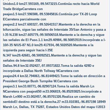
Unidos1.0 km27.593169,-99.5473215.Continúa recto hacia World
Trade BridgeCarretera con
peajes1.5 km27.596588,-99.53845816.Continúa por TX-20 Loop
ECarretera parcialmente con
peajes2.2 km27.600327,-99.52641517.Mantente a la derecha en la
bifurcación, sigue las señales de Interstate 35/​San Antonio y pasa a
I-35 N.238 km27.605779,-99.50506518.Mantente a la derecha y sigue
las señales de El Paso.1.1 km29.40984,-98.50853519.Incorpórate a I-
10/​I-35 N/​US-87 N1.0 km29.417934,-98.5020520.Mantente a la
izquierda para seguir hacia I-35E
N.347 km29.42681,-98.50092521.Mantente a la derecha y sigue las
señales de Interstate 35E/​
Dallas.94.8 km32.052427,-97.09371822.Toma la salida 429D e
incorpórate a Dallas North Tollway NCarretera con
peajes24.4 km32.794063,-96.81449423.Tome la salida en dirección a
President George Bush Turnpike W.Carretera con
peajes3.1 km33.00771,-96.82907124.Toma la salida Marsh Ln
NCarretera con peajes650 m33.006819,-96.85293825.Incorpórate a
Marsh Ln900 m33.002457,-96.85701326.Realiza un cambio de
sentidoEl destino está a la derecha.27 m33.010381,-96.857198 18949
Marsh Ln, Dallas, TX 75287, Estados Unidos Datos del mapa ©2013