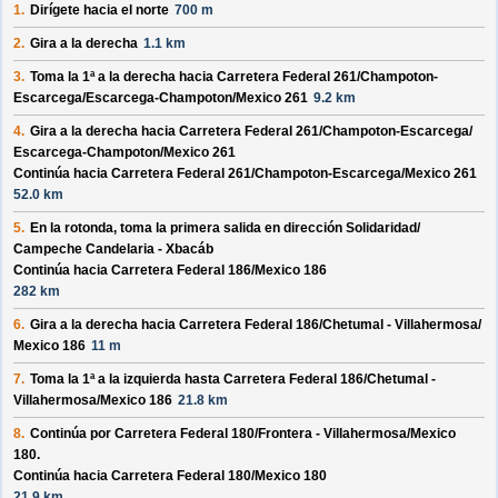
1.
Dirígete hacia el
norte
700 m
2.
Gira a la derecha
1.1 km
3.
Toma la 1ª a la derecha hacia
Carretera Federal 261/
Champoton-
Escarcega/
Escarcega-Champoton/
Mexico 261
9.2 km
4.
Gira a la derecha hacia
Carretera Federal 261/
Champoton-Escarcega/
Escarcega-Champoton/
Mexico 261
Continúa hacia Carretera Federal 261/
Champoton-Escarcega/
Mexico 261
52.0 km
5.
En la rotonda, toma la
primera
salida en dirección
Solidaridad/
Campeche Candelaria - Xbacáb
Continúa hacia Carretera Federal 186/
Mexico 186
282 km
6.
Gira a la derecha hacia
Carretera Federal 186/
Chetumal - Villahermosa/
Mexico 186
11 m
7.
Toma la 1ª a la izquierda hasta
Carretera Federal 186/
Chetumal -
Villahermosa/
Mexico 186
21.8 km
8.
Continúa por
Carretera Federal 180/
Frontera - Villahermosa/
Mexico
180
.
Continúa hacia Carretera Federal 180/
Mexico 180
21.9 km