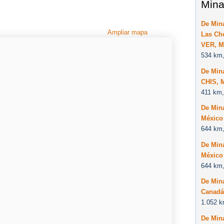
Mina
De Mina
Ampliar mapa
Las Ch
VER, M
534 km,
De Mina
CHIS, 
411 km,
De Mina
México
644 km,
De Mina
México
644 km,
De Mina
Canadá
1.052 k
De Mina