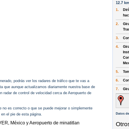
12.7 km
1.
Dir
hac
2.
Gir
Tra
3.
Con
4.
Gir
Ins
Con
Mex
5.
Tom
6.
Con
erado, podrás ver los radares de tráfico que te vas a
enta que aunque actualizamos diariamente nuestra base de
7.
Gir
ún radar de control de velocidad cerca de Aeropuerto de
ue no es correcto o que se puede mejorar o simplemente
Datos de
 en el pie de esta página.
 VER, México y Aeropuerto de minatitlan
Otro