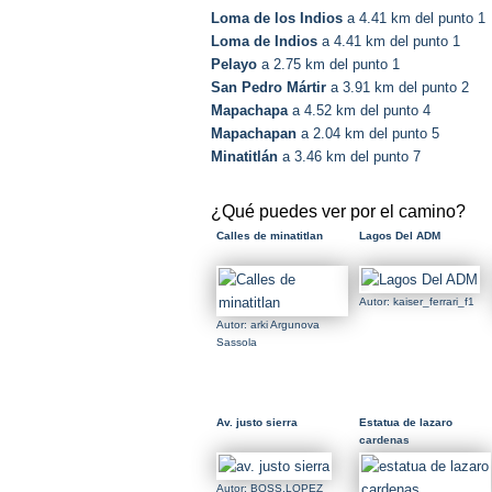
Loma de los Indios
a 4.41 km del punto 1
Loma de Indios
a 4.41 km del punto 1
Pelayo
a 2.75 km del punto 1
San Pedro Mártir
a 3.91 km del punto 2
Mapachapa
a 4.52 km del punto 4
Mapachapan
a 2.04 km del punto 5
Minatitlán
a 3.46 km del punto 7
¿Qué puedes ver por el camino?
Calles de minatitlan
Lagos Del ADM
Autor: kaiser_ferrari_f1
Autor: arki Argunova
Sassola
Av. justo sierra
Estatua de lazaro
cardenas
Autor: BOSS.LOPEZ