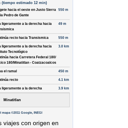
 (
tiempo estimado
12 min)
ígete hacia el
oeste
en
Justo Sierra
550 m
ia
Pedro de Gante
a ligeramente a la derecha hacia
49 m
nsismica
tinúa recto hacia
Transismica
550 m
a ligeramente a la derecha hacia
3.0 km
tituto Tecnológico
tinúa hacia Carretera Federal 180/
ico 180/
Minatitlan - Coatzacoalcos
a el ramal
450 m
tinúa recto
4.1 km
a ligeramente a la derecha
3.9 km
Minatitlan
l mapa ©2011 Google, INEGI
s viajes con origen en