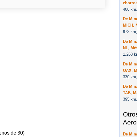
chorro
406 km,
De Mina
MICH, 
973 km,
De Mina
NL, Mé
1.268 k
De Mina
OAX, M
330 km,
De Mina
TAB, M
395 km,
Otro
Aero
enos de 30)
De Mina