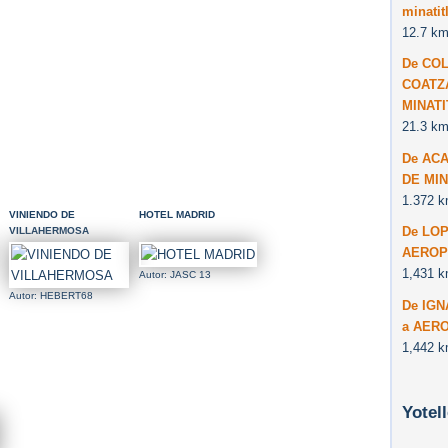
minatit
12.7 km
De CO
COATZ
MINAT
21.3 km
De AC
DE MI
1.372 k
VINIENDO DE
HOTEL MADRID
De LO
VILLAHERMOSA
AEROP
1,431 k
Autor: JASC 13
Autor: HEBERT68
De IG
a AER
1,442 k
Yotel