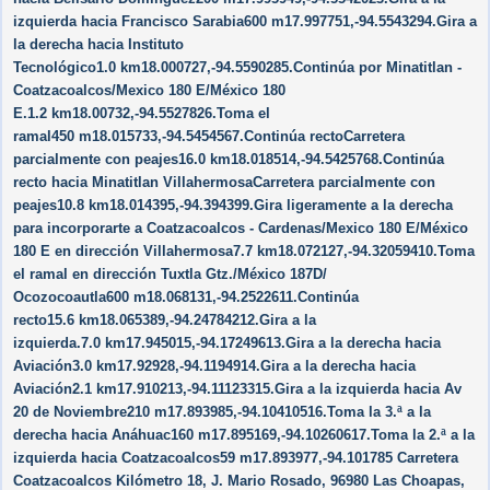
izquierda hacia Francisco Sarabia600 m17.997751,-94.5543294.Gira a
la derecha hacia Instituto
Tecnológico1.0 km18.000727,-94.5590285.Continúa por Minatitlan -
Coatzacoalcos/​Mexico 180 E/​México 180
E.1.2 km18.00732,-94.5527826.Toma el
ramal450 m18.015733,-94.5454567.Continúa rectoCarretera
parcialmente con peajes16.0 km18.018514,-94.5425768.Continúa
recto hacia Minatitlan VillahermosaCarretera parcialmente con
peajes10.8 km18.014395,-94.394399.Gira ligeramente a la derecha
para incorporarte a Coatzacoalcos - Cardenas/​Mexico 180 E/​México
180 E en dirección Villahermosa7.7 km18.072127,-94.32059410.Toma
el ramal en dirección Tuxtla Gtz./​México 187D/​
Ocozocoautla600 m18.068131,-94.2522611.Continúa
recto15.6 km18.065389,-94.24784212.Gira a la
izquierda.7.0 km17.945015,-94.17249613.Gira a la derecha hacia
Aviación3.0 km17.92928,-94.1194914.Gira a la derecha hacia
Aviación2.1 km17.910213,-94.11123315.Gira a la izquierda hacia Av
20 de Noviembre210 m17.893985,-94.10410516.Toma la 3.ª a la
derecha hacia Anáhuac160 m17.895169,-94.10260617.Toma la 2.ª a la
izquierda hacia Coatzacoalcos59 m17.893977,-94.101785 Carretera
Coatzacoalcos Kilómetro 18, J. Mario Rosado, 96980 Las Choapas,