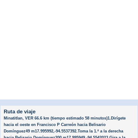
Ruta de viaje
Minatitlan, VER 66.6 km (tiempo estimado 58 minutos)1.Dirígete
hacia el oeste en Francisco P Carreón hacia Belisario
Domínguez49 m17.995992,-94.5537392.Toma la 1.ª a la derecha
hacia Belisario Domínguez200 m17.995949,-94.5542023.Gira a la