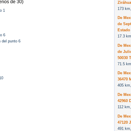
enos de 30)
Ziráhua
173 km,
o 1
De Mexi
de Sept
Estado
o 6
17.3 km
 del punto 6
De Mexi
de Juli
50030 
71.5 km
De Mexi
10
36470 
405 km,
De Mexi
42960 
112 km,
De Mexi
47120 J
491 km,