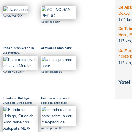
De Apa
Doxey,
Autor: MarXxX
17,1 km
Autor: reeikan
De Tula
Hgo., 
117 km,
Paso a desnivel en la
Atitalaquia arco norte
De Mexi
via Morelos.
42960 
112 km,
Autor: ~CeSaR~
Autor: pasue18
Yotel
Estado de Hidalgo,
Entrada a arco norte
Cruce del Arco Norte
sobre la carr. mex-
con Autopista MEX-
pachuca
Pachuca
Autor: pasue18