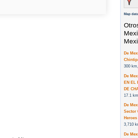
Map data
Otro
Mexic
Mexi
De Mexi
Chintip
300 km,
De Mexi
EN EL
DE CH
17.1 km
De Mexi
Sector 
Heroes
3,710 k
De Mexi