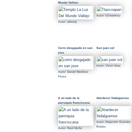
Mundo Vallejo
Autor: h2martinez
Autor: alduinji
Cerro desgajado en san
San juan sol
jose
Autor: Victor Irizar
Autor: Daniel Martinez
Flores
A un lado de la
Atardecer hidalguense
parroquia franciscana
Autor: Alejandro Guzmán
Robles
Autor: Raúl Muñiz