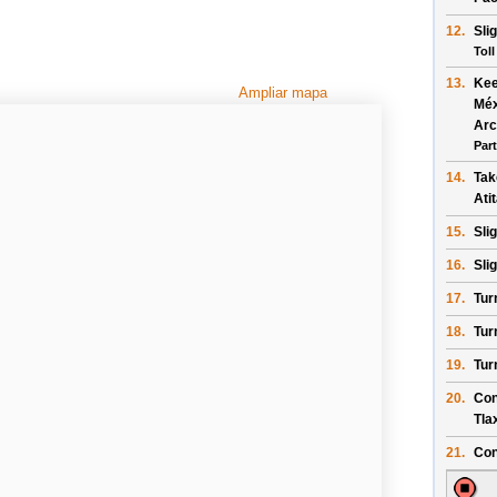
12.
Sli
Toll
13.
Ke
Ampliar mapa
Méx
Arc
Part
14.
Tak
Ati
15.
Sli
16.
Sli
17.
Tur
18.
Tur
19.
Tur
20.
Con
Tla
21.
Con