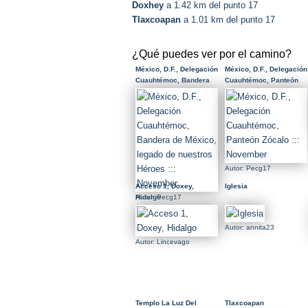
Doxhey
a 1.42 km del punto 17
Tlaxcoapan
a 1.01 km del punto 17
¿Qué puedes ver por el camino?
México, D.F., Delegación
México, D.F., Delegación
Cuauhtémoc, Bandera
Cuauhtémoc, Panteón
de México, legado de
Zócalo ::: November
nuestros Héroes :::
November
Autor: Pecg17
Acceso 1, Doxey,
Iglesia
Autor: Pecg17
Hidalgo
Autor: annita23
Autor: Lincevago
Templo La Luz Del
Tlaxcoapan