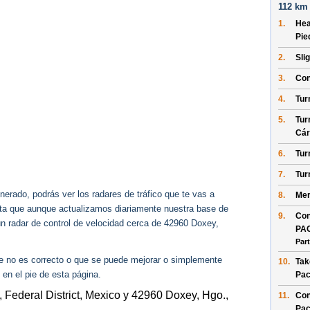
112 km 
1.
He
Pie
2.
Sli
3.
Con
4.
Tur
5.
Tur
Cár
6.
Tur
7.
Tur
erado, podrás ver los radares de tráfico que te vas a
8.
Mer
enta que aunque actualizamos diariamente nuestra base de
9.
Con
gún radar de control de velocidad cerca de 42960 Doxey,
PA
Part
ue no es correcto o que se puede mejorar o simplemente
10.
Tak
 en el pie de esta página.
Pa
, Federal District, Mexico y 42960 Doxey, Hgo.,
11.
Con
Pac