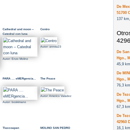
De Mexi
51700 
137 km,
Cathedral and moon --
Centro
Otro
Catedral con luna
4296
Autor: annita23
De San 
Hgo., 
Autor: Enzo Molino
45,9 km
De MIN
Hgo., 
PARA .... eMERgencia...
The Peace
76,3 km
De Tezo
Autor: Americo Valadez
Hgo., 
Autor: boskimano
67,3 km
De Tez
42960 
16,1 km
Tlaxcoapan
MOLINO SAN PEDRO