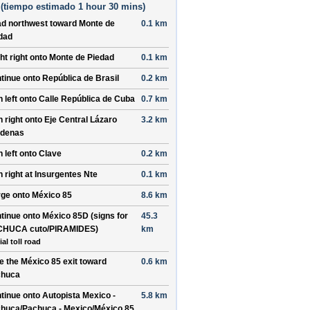
(
tiempo estimado
1 hour 30 mins)
ad
northwest
toward
Monte de
0.1 km
dad
ght
right
onto
Monte de Piedad
0.1 km
tinue onto
República de Brasil
0.2 km
n
left
onto
Calle República de Cuba
0.7 km
n
right
onto
Eje Central Lázaro
3.2 km
denas
n
left
onto
Clave
0.2 km
n
right
at
Insurgentes Nte
0.1 km
ge onto
México 85
8.6 km
tinue onto
México 85D
(signs for
45.3
CHUCA cuto/PIRAMIDES
)
km
ial toll road
e the
México 85
exit toward
0.6 km
chuca
tinue onto
Autopista Mexico -
5.8 km
huca/Pachuca - Mexico/México 85