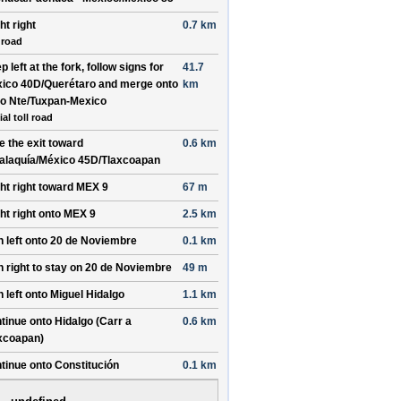
ght
right
0.7 km
 road
ep
left
at the fork, follow signs for
41.7
ico 40D/Querétaro
and merge onto
km
o Nte/Tuxpan-Mexico
ial toll road
e the exit toward
0.6 km
talaquía/México 45D/Tlaxcoapan
ght
right
toward
MEX 9
67 m
ght
right
onto
MEX 9
2.5 km
n
left
onto
20 de Noviembre
0.1 km
n
right
to stay on
20 de Noviembre
49 m
n
left
onto
Miguel Hidalgo
1.1 km
tinue onto
Hidalgo (Carr a
0.6 km
xcoapan)
tinue onto
Constitución
0.1 km