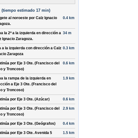
 (
tiempo estimado
17 min)
ígete al
noroeste
por
Calz Ignacio
0.4 km
agoza
.
a la 2ª a la
izquierda
en dirección a
34 m
z Ignacio Zaragoza
.
a a la
izquierda
con dirección a
Calz
0.3 km
acio Zaragoza
tinúa por
Eje 3 Ote. (Francisco del
0.6 km
o y Troncoso)
a la rampa de la
izquierda
en
1.9 km
ección a
Eje 3 Ote. (Francisco del
o y Troncoso)
tinúa por
Eje 3 Ote. (Azúcar)
0.6 km
tinúa por
Eje 3 Ote. (Francisco del
2.9 km
o y Troncoso)
tinúa por
Eje 3 Ote. (Geógrafos)
0.4 km
tinúa por
Eje 3 Ote. Avenida 5
1.5 km