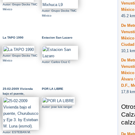
Venusti
Autor: Grupo Docks TMC
México 
México
Autor: Grupo Docks TMC
45.2 km
México
De Met
Venusti
México
La TAPO 1990
Estacion San Lazaro
Ciudad 
10,1 km
Autor: Grupo Docks TMC
De Met
México
Autor: Carlos Cruz C
Venusti
México 
Álvaro
D.F., M
25-02-2009 Vivienda
POR LA LIBRE
17,8 km
bajo el puente,
Churubusco y Eje 3. by
Esteban M. Luna
Otro
Autor: jose luis rangel
(esmol).
Calz
calz
Autor: ESTEBAN M.
De Met