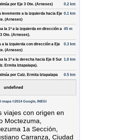
tinúa por
Eje 3 Ote. (Arneses)
0.2 km
a levemente a la
izquierda
hacia
Eje
0.1 km
te. (Arneses)
a la 1ª a la
izquierda
en dirección a
45 m
 3 Ote. (Arneses)
.
a a la
izquierda
con dirección a
Eje
0.3 km
te. (Arneses)
a la 1ª a la
derecha
hacia
Eje 8 Sur
1.0 km
lz. Ermita Iztapalapa)
.
tinúa por
Calz. Ermita Iztapalapa
0.5 km
undefined
l mapa ©2014 Google, INEGI
s viajes con origen en
o Moctezuma,
ezuma 1a Sección,
stiano Carranza, Ciudad