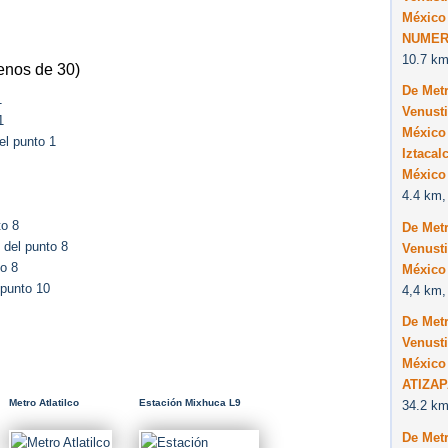
México
NUMER
10.7 km
enos de 30)
De Met
1
Venusti
1
México 
el punto 1
Iztacal
México
4.4 km,
to 8
De Met
del punto 8
Venusti
o 8
México 
 punto 10
4,4 km,
De Met
Venusti
México
ATIZA
Metro Atlatilco
Estación Mixhuca L9
34.2 km
De Met