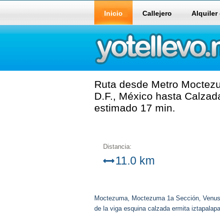
Inicio
Callejero
Alquiler
Ruta desde Metro Moctezu
D.F., México hasta Calzada
estimado 17 min.
Distancia:
11.0 km
Moctezuma, Moctezuma 1a Sección, Venusti
de la viga esquina calzada ermita iztapalapa