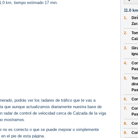
11.0 km, tiempo estimado 17 min.
11.0 km
1.
Dir
Zar
2.
Tom
Cal
3.
Gir
Ign
4.
Con
Pas
5.
Tom
dir
Pas
6.
Con
erado, podrás ver los radares de tráfico que te vas a
enta que aunque actualizamos diariamente nuestra base de
7.
Con
ún radar de control de velocidad cerca de Calzada de la viga
Pas
 no mostramos.
8.
Con
ue no es correcto o que se puede mejorar o simplemente
9.
Con
 en el pie de esta página.