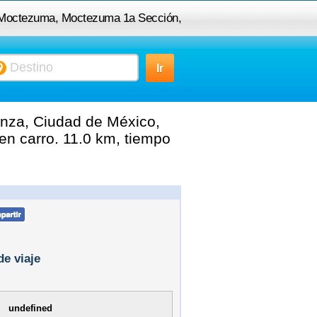
o Moctezuma, Moctezuma 1a Sección,
a, Ciudad de México, D.F., México a
ga esquina calzada ermita iztapalapa
nza, Ciudad de México,
en carro. 11.0 km, tiempo
de viaje
undefined