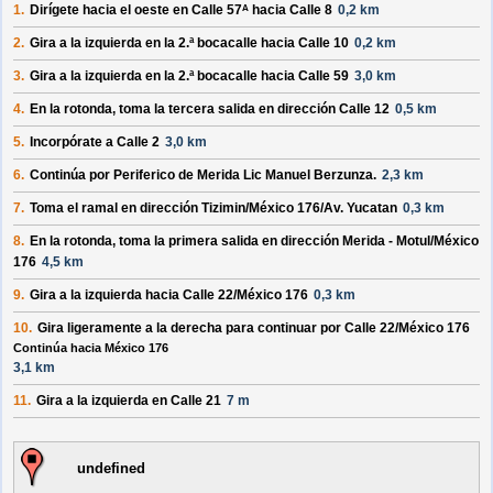
1.
Dirígete hacia el
oeste
en
Calle 57ᴬ
hacia
Calle 8
0,2 km
2.
Gira a la
izquierda
en la 2.ª bocacalle hacia
Calle 10
0,2 km
3.
Gira a la
izquierda
en la 2.ª bocacalle hacia
Calle 59
3,0 km
4.
En la rotonda, toma la
tercera
salida en dirección
Calle 12
0,5 km
5.
Incorpórate a
Calle 2
3,0 km
6.
Continúa por
Periferico de Merida Lic Manuel Berzunza
.
2,3 km
7.
Toma el ramal en dirección
Tizimin/México 176/Av. Yucatan
0,3 km
8.
En la rotonda, toma la
primera
salida en dirección
Merida - Motul/México
176
4,5 km
9.
Gira a la
izquierda
hacia
Calle 22/México 176
0,3 km
10.
Gira ligeramente a la
derecha
para continuar por
Calle 22/México 176
Continúa hacia México 176
3,1 km
11.
Gira a la
izquierda
en
Calle 21
7 m
undefined