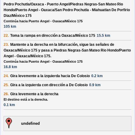
Pedro Pochutla/Oaxaca - Puerto Angel/Piedras Negras-San Mateo Rio
Hondo/Puerto Angel - Oaxaca/San Pedro Pochutla - Miahuatlan De Porfirio
Diaz/México 175
Continúa hacia Puerto Angel - Oaxaca/México 175
105 km
22.
Toma la rampa en dirección a
Oaxaca/México 175
15.5 km
23.
Mantente a la
derecha
en la bifurcación, sigue las señales de
Oaxaca/México 175
y pasa a
Piedras Negras-San Mateo Rio Hondo/Puerto
Angel - Oaxaca/México 175
.
Continúa hacia Puerto Angel - Oaxaca/México 175
16.8 km
24.
Gira levemente a la
izquierda
hacia
De Colosio
0.2 km
25.
Gira a la
izquierda
con dirección a
De Colosio
0.9 km
26.
Gira levemente a la
derecha
El destino está a la derecha.
0.1 km
undefined