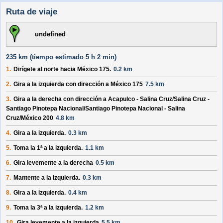
Ruta de viaje
undefined
235 km (
tiempo estimado
5 h 2 min)
1.
Dirígete al
norte
hacia
México 175
.
0.2 km
2.
Gira a la
izquierda
con dirección a
México 175
7.5 km
3.
Gira a la
derecha
con dirección a
Acapulco - Salina Cruz/Salina Cruz -
Santiago Pinotepa Nacional/Santiago Pinotepa Nacional - Salina
Cruz/México 200
4.8 km
4.
Gira a la
izquierda
.
0.3 km
5.
Toma la 1ª a la
izquierda
.
1.1 km
6.
Gira levemente a la
derecha
0.5 km
7.
Mantente a la
izquierda
.
0.3 km
8.
Gira a la
izquierda
.
0.4 km
9.
Toma la 3ª a la
izquierda
.
1.2 km
10.
Gira levemente a la
izquierda
5.5 km