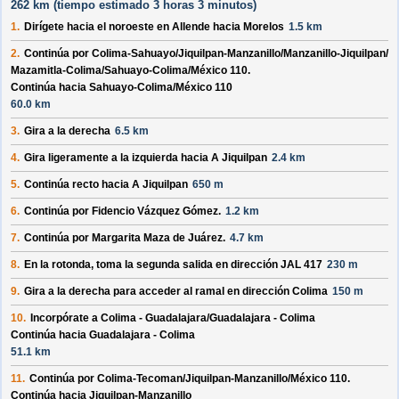
262 km (
tiempo estimado
3 horas 3 minutos)
1.
Dirígete hacia el
noroeste
en
Allende
hacia
Morelos
1.5 km
2.
Continúa por
Colima-Sahuayo/
Jiquilpan-Manzanillo/
Manzanillo-Jiquilpan/
Mazamitla-Colima/
Sahuayo-Colima/
México 110
.
Continúa hacia Sahuayo-Colima/
México 110
60.0 km
3.
Gira a la derecha
6.5 km
4.
Gira ligeramente a la izquierda hacia
A Jiquilpan
2.4 km
5.
Continúa recto hacia
A Jiquilpan
650 m
6.
Continúa por
Fidencio Vázquez Gómez
.
1.2 km
7.
Continúa por
Margarita Maza de Juárez
.
4.7 km
8.
En la rotonda, toma la
segunda
salida en dirección
JAL 417
230 m
9.
Gira a la derecha para acceder al ramal en dirección
Colima
150 m
10.
Incorpórate a
Colima - Guadalajara/
Guadalajara - Colima
Continúa hacia Guadalajara - Colima
51.1 km
11.
Continúa por
Colima-Tecoman/
Jiquilpan-Manzanillo/
México 110
.
Continúa hacia Jiquilpan-Manzanillo