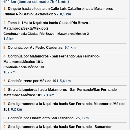
644 km (
tiempo estimado
7h 41 min)
1.
Dirígete hacia el
oeste
en
Calle Luis Caballero
hacia
Matamoros -
Ciudad Río Bravo/Sexta/México 2
0,1 km
2.
Toma la 1.ª a la
izquierda
hacia
Ciudad Río Bravo -
Matamoros/Sexta/México 2
Continúa hacia Ciudad Río Bravo - Matamoros/México 2
1,8 km
3.
Continúa por
Av Pedro Cárdenas
.
9,4 km
4.
Continúa por
Matamoros - San Fernando/San Fernando-
Matamoros/México 101
.
Continúa hacia México 101
102 km
5.
Continúa recto por
México 101
5,4 km
6.
Gira a la
izquierda
hacia
Matamoros - San Fernando/San Fernando-
Matamoros/México 101
7,1 km
7.
Gira ligeramente a la
izquierda
hacia
San Fernando- Matamoros/México
101
0,2 km
8.
Continúa por
Libramiento San Fernando
.
25,9 km
9.
Gira ligeramente a la
izquierda
hacia
San Fernando - Santander