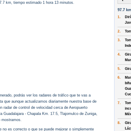
97.7 km, tiempo estimado 1 hora 13 minutos.
97.7 km
1.
Dir
Jav
2.
Tom
3.
Tom
Ind
4.
Gir
Man
5.
Gir
6.
Man
bif
Gua
Cuo
erado, podrás ver los radares de tráfico que te vas a
enta que aunque actualizamos diariamente nuestra base de
7.
Tom
ún radar de control de velocidad cerca de Aeropuerto
inc
ra Guadalajara - Chapala Km. 17.5, Tlajomulco de Zuniga,
Méx
o mostramos.
8.
Gir
Láz
ue no es correcto o que se puede mejorar o simplemente