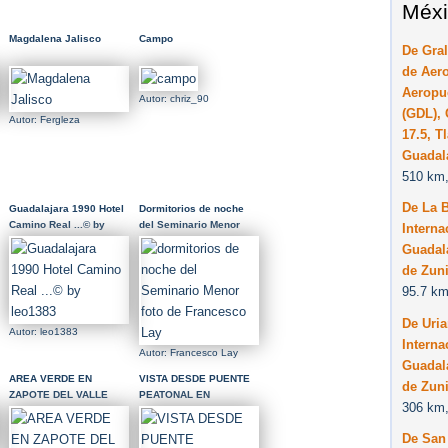
Méxi
Magdalena Jalisco
Campo
De Gral
de Aero
Aeropue
Autor: chriz_90
(GDL), 
Autor: Fergleza
17.5, T
Guadal
510 km,
De La B
Guadalajara 1990 Hotel
Dormitorios de noche
Camino Real ...© by
del Seminario Menor
Interna
leo1383
foto de Francesco Lay
Guadala
de Zuni
95.7 km
De Uri
Autor: leo1383
Interna
Autor: Francesco Lay
Guadala
AREA VERDE EN
VISTA DESDE PUENTE
de Zuni
ZAPOTE DEL VALLE
PEATONAL EN
306 km,
CARRETERA A
CHAPALA 1 DE 6
De San 