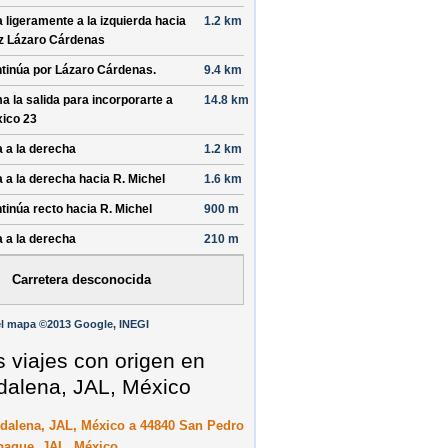
a ligeramente a la izquierda hacia
1.2 km
z Lázaro Cárdenas
tinúa por
Lázaro Cárdenas
.
9.4 km
a la salida para incorporarte a
14.8 km
ico 23
a a la derecha
1.2 km
a a la derecha hacia
R. Michel
1.6 km
tinúa recto hacia
R. Michel
900 m
a a la derecha
210 m
Carretera desconocida
l mapa ©2013 Google, INEGI
s viajes con origen en
alena, JAL, México
dalena, JAL, México a 44840 San Pedro
paque, JAL, México