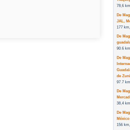
78,6 km
De Magd
JAL, M
177 km,
De Magd
guadala
90.6 km
De Mag
Interna
Guadala
de Zuni
97.7 km
De Mag
Mercad
38,4 km
De Mag
México
156 km,