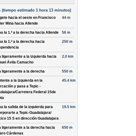
 (
tiempo estimado
1 hora 13 minutos)
ígete hacia el
oeste
en
Francisco
44 m
ier Mina
hacia
Allende
a la 1.ª a la derecha hacia
Allende
56 m
a la 1.ª a la derecha hacia
250 m
ependencia
a ligeramente a la izquierda hacia
2.0 km
uel Ávila Camacho
a ligeramente a la derecha
550 m
tente a la izquierda en la
45.4 km
urcación y pasa a
Tepic -
dalajara/
Carretera Federal 15de
ta
a la salida de la izquierda para
19.5 km
orporarte a
Tepic-Guadalajara/
ico 15 S
en dirección
Guadalajara
a ligeramente a la derecha hacia
650 m
aro Cárdenas