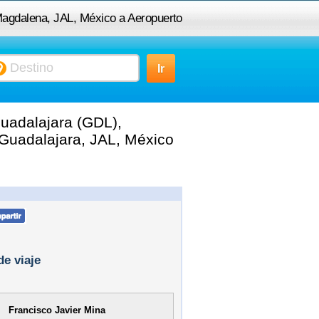
Magdalena, JAL, México a Aeropuerto
ajara (GDL), Carretera Guadalajara -
mulco de Zuniga, 45659 Guadalajara,
uadalajara (GDL),
JAL, México
 Guadalajara, JAL, México
de viaje
Francisco Javier Mina