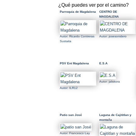
¿Qué puedes ver por el camino?
Parroquia de Magdalena
CENTRO DE
MAGDALENA
Autor: Ricardo Contreras
Autor: josesonidero
Sustaita
PSV Ent Magdalena
E.S.A
Autor: jaliskora
Autor: ILR12
Patio san José
Laguna de Cajititlan y
montaña
Autor: Francesco Lay