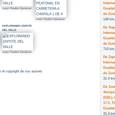
Interna
Guadala
Autor: Paulino Sandoval
de Zuni
149 km,
Autor: Paulino Sandoval
EXPLORANDO ZAPOTE
De Tep
DEL VALLE
Interna
Guadala
de Zuni
710 km,
Autor: Paulino Sandoval
De Zap
Interna
Guadala
 el copyright de sus autores
de Zuni
31.0 km
De José
Aeropue
(GDL), 
17.5, T
Guadal
31.0 km