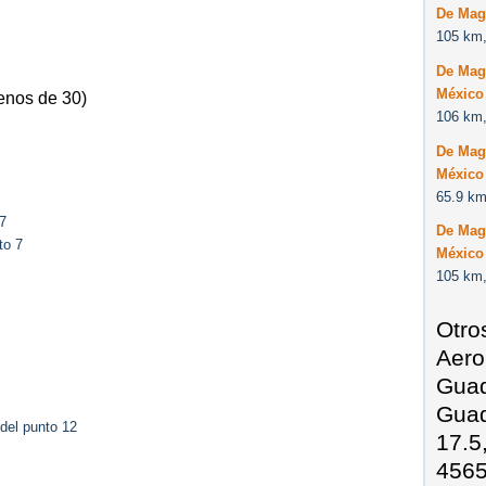
De Mag
105 km,
De Mag
México
enos de 30)
106 km,
De Mag
México
65.9 km
7
De Mag
to 7
México
105 km,
Otro
Aero
Guad
Guad
del punto 12
17.5
4565