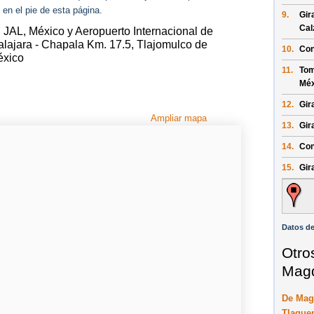
 en el pie de esta página.
9.
Gir
Cal
 JAL, México y Aeropuerto Internacional de
lajara - Chapala Km. 17.5, Tlajomulco de
10.
Con
éxico
11.
Tom
Méx
12.
Gir
Ampliar mapa
13.
Gir
14.
Con
15.
Gir
Datos de
Otro
Magd
De Mag
Tlaque