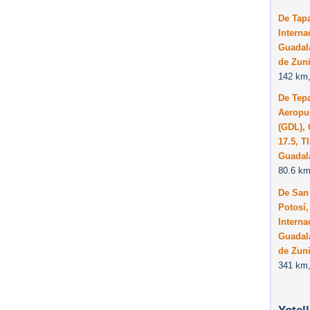
De Tapa
Interna
Guadala
de Zuni
142 km,
De Tepa
Aeropue
(GDL), 
17.5, T
Guadal
80.6 km
De San 
Potosí,
Interna
Guadala
de Zuni
341 km,