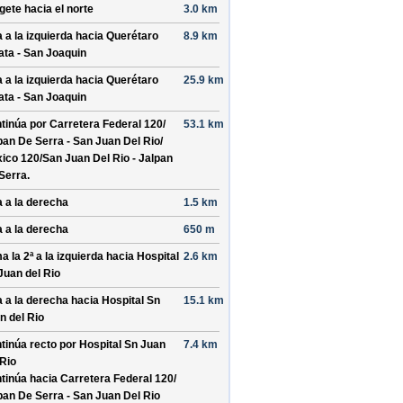
ígete hacia el
norte
3.0 km
a a la izquierda hacia
Querétaro
8.9 km
ata - San Joaquin
a a la izquierda hacia
Querétaro
25.9 km
ata - San Joaquin
tinúa por
Carretera Federal 120/
53.1 km
pan De Serra - San Juan Del Rio/
ico 120/
San Juan Del Rio - Jalpan
Serra
.
a a la derecha
1.5 km
a a la derecha
650 m
a la 2ª a la izquierda hacia
Hospital
2.6 km
Juan del Rio
a a la derecha hacia
Hospital Sn
15.1 km
n del Rio
tinúa recto por
Hospital Sn Juan
7.4 km
 Rio
tinúa hacia Carretera Federal 120/
pan De Serra - San Juan Del Rio