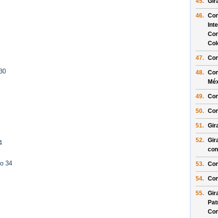
45.
Gir
46.
Con
Int
Con
Col
47.
Con
30
48.
Con
Méx
49.
Con
50.
Con
51.
Gir
52.
Gir
4
con
to 34
53.
Con
54.
Con
55.
Gir
Pat
Con