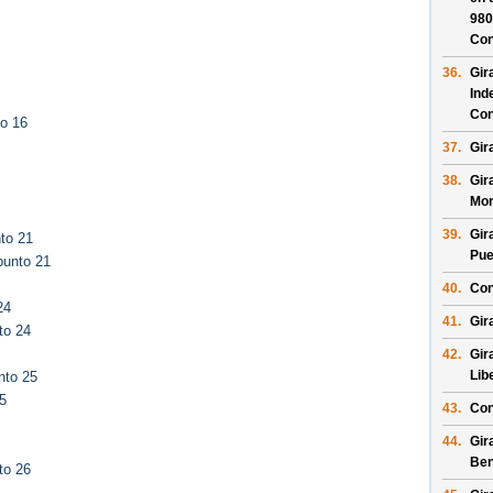
980
Con
36.
Gir
Ind
Con
to 16
37.
Gir
38.
Gir
Mor
39.
Gir
to 21
Pue
punto 21
40.
Con
24
41.
Gir
to 24
42.
Gir
Lib
nto 25
5
43.
Con
44.
Gir
Ben
to 26