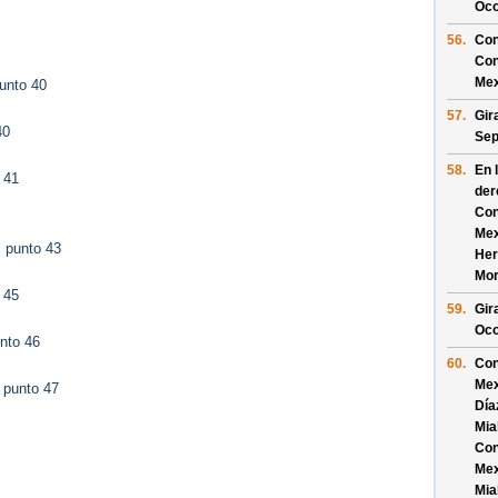
Oco
56.
Con
Con
Mex
unto 40
57.
Gir
40
Sep
58.
En 
 41
der
Con
Mex
 punto 43
Her
Mor
 45
59.
Gir
Oco
nto 46
60.
Con
Mex
 punto 47
Día
Mia
Con
Mex
Mia