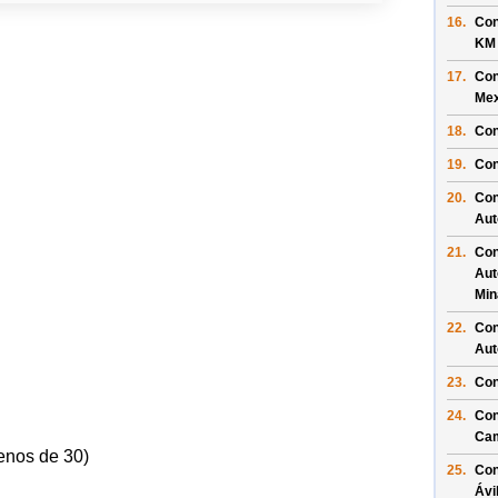
16.
Con
KM
17.
Con
Mex
18.
Con
19.
Con
20.
Con
Aut
21.
Con
Aut
Min
22.
Con
Aut
23.
Con
24.
Con
Ca
enos de 30)
25.
Con
Ávi