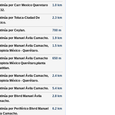
tinúa por
Carr Mexico Queretaro
1.0 km
 32
.
tinúa por
Toluca-Ciudad De
2.3 km
ico
.
tinúa por
Ceylan
.
700 m
tinúa por
Manuel Ávila Camacho
.
1.9 km
tinúa por
Manuel Ávila Camacho,
1.5 km
opista México - Querétaro
.
tinúa por
Manuel Ávila Camacho
650 m
opista México Querétaro,planta
atitlan
.
tinúa por
Manuel Ávila Camacho,
2.4 km
opista México - Querétaro
.
tinúa por
Manuel Ávila Camacho
.
5.4 km
tinúa por
Blvrd Manuel Ávila
2.8 km
macho
.
tinúa por
Periférico Blvrd Manuel
6.2 km
la Camacho
.