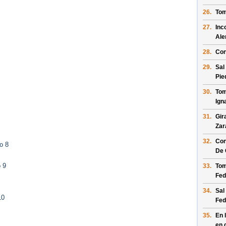
26.
Tom
27.
Inc
Al
28.
Con
29.
Sal
Pie
30.
Tom
Ign
31.
Gir
Zar
32.
Con
o 8
De 
 9
33.
Tom
Fed
34.
Sal
10
Fed
35.
En 
en 