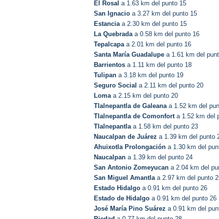
El Rosal
a 1.63 km del punto 15
San Ignacio
a 3.27 km del punto 15
Estancia
a 2.30 km del punto 15
La Quebrada
a 0.58 km del punto 16
Tepalcapa
a 2.01 km del punto 16
Santa María Guadalupe
a 1.61 km del pun
Barrientos
a 1.11 km del punto 18
Tulipan
a 3.18 km del punto 19
Seguro Social
a 2.11 km del punto 20
Loma
a 2.15 km del punto 20
Tlalnepantla de Galeana
a 1.52 km del pun
Tlalnepantla de Comonfort
a 1.52 km del 
Tlalnepantla
a 1.58 km del punto 23
Naucalpan de Juárez
a 1.39 km del punto 
Ahuixotla Prolongación
a 1.30 km del pun
Naucalpan
a 1.39 km del punto 24
San Antonio Zomeyucan
a 2.04 km del pu
San Miguel Amantla
a 2.97 km del punto 2
Estado Hidalgo
a 0.91 km del punto 26
Estado de Hidalgo
a 0.91 km del punto 26
José María Pino Suárez
a 0.91 km del pun
Piedad
a 0.77 km del punto 28