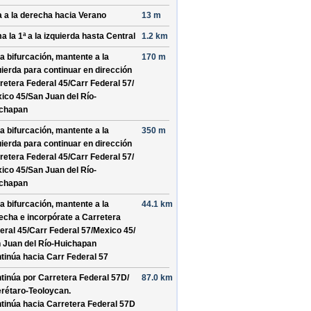
a a la derecha hacia
Verano
13 m
a la 1ª a la izquierda hasta
Central
1.2 km
la bifurcación, mantente a la
170 m
uierda para continuar en dirección
retera Federal 45/
Carr Federal 57/
ico 45/
San Juan del Río-
chapan
la bifurcación, mantente a la
350 m
uierda para continuar en dirección
retera Federal 45/
Carr Federal 57/
ico 45/
San Juan del Río-
chapan
la bifurcación, mantente a la
44.1 km
echa e incorpórate a
Carretera
eral 45/
Carr Federal 57/
Mexico 45/
 Juan del Río-Huichapan
tinúa hacia Carr Federal 57
tinúa por
Carretera Federal 57D/
87.0 km
rétaro-Teoloycan
.
tinúa hacia Carretera Federal 57D