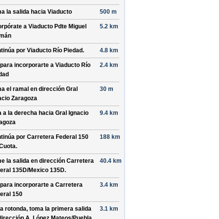
a la salida hacia
Viaducto
500 m
orpórate a
Viaducto Pdte Miguel
5.2 km
emán
tinúa por
Viaducto Río Piedad
.
4.8 km
 para incorporarte a
Viaducto Río
2.4 km
dad
a el ramal en dirección
Gral
30 m
acio Zaragoza
a a la derecha hacia
Gral Ignacio
9.4 km
agoza
tinúa por
Carretera Federal 150
188 km
Cuota
.
e la salida en dirección
Carretera
40.4 km
eral 135D/
Mexico 135D
.
 para incorporarte a
Carretera
3.4 km
eral 150
la rotonda, toma la
primera
salida
3.1 km
dirección
A. López Mateos/
Puebla