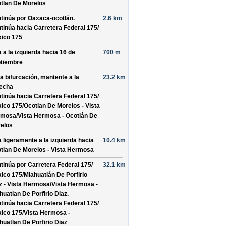
tlan De Morelos
tinúa por
Oaxaca-ocotlán
.
2.6 km
tinúa hacia Carretera Federal 175/
ico 175
a a la izquierda hacia
16 de
700 m
tiembre
la bifurcación, mantente a la
23.2 km
echa
tinúa hacia Carretera Federal 175/
ico 175/
Ocotlan De Morelos - Vista
mosa/
Vista Hermosa - Ocotlán De
elos
a ligeramente a la izquierda hacia
10.4 km
tlan De Morelos - Vista Hermosa
tinúa por
Carretera Federal 175/
32.1 km
ico 175/
Miahuatlán De Porfirio
z - Vista Hermosa/
Vista Hermosa -
huatlan De Porfirio Diaz
.
tinúa hacia Carretera Federal 175/
ico 175/
Vista Hermosa -
huatlan De Porfirio Diaz