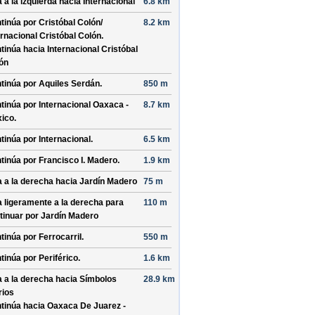
a a la izquierda hacia
Internacional
6.8 km
tinúa por
Cristóbal Colón/
8.2 km
ernacional Cristóbal Colón
.
tinúa hacia Internacional Cristóbal
ón
tinúa por
Aquiles Serdán
.
850 m
tinúa por
Internacional Oaxaca -
8.7 km
ico
.
tinúa por
Internacional
.
6.5 km
tinúa por
Francisco I. Madero
.
1.9 km
a a la derecha hacia
Jardín Madero
75 m
a ligeramente a la derecha para
110 m
tinuar por
Jardín Madero
tinúa por
Ferrocarril
.
550 m
tinúa por
Periférico
.
1.6 km
a a la derecha hacia
Símbolos
28.9 km
rios
tinúa hacia Oaxaca De Juarez -