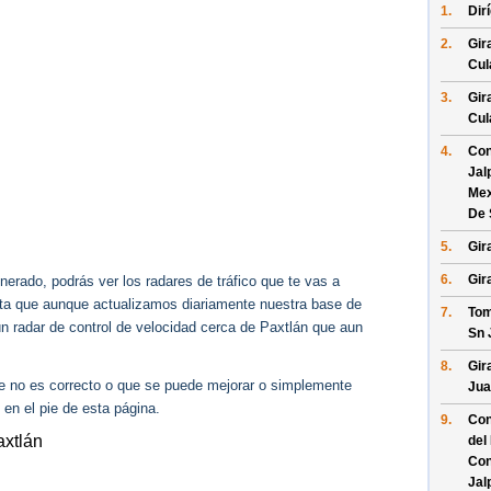
1.
Dir
2.
Gir
Cul
3.
Gir
Cul
4.
Con
Jal
Mex
De 
5.
Gir
6.
Gir
erado, podrás ver los radares de tráfico que te vas a
enta que aunque actualizamos diariamente nuestra base de
7.
Tom
ún radar de control de velocidad cerca de Paxtlán que aun
Sn 
8.
Gir
ue no es correcto o que se puede mejorar o simplemente
Jua
 en el pie de esta página.
9.
Con
axtlán
del
Con
Jal