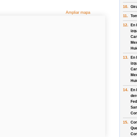
10.
Gir
Ampliar mapa
11.
Tom
12.
En 
izq
Car
Mex
Hui
13.
En 
izq
Car
Mex
Hui
14.
En 
der
Fed
San
Con
15.
Con
Que
Con