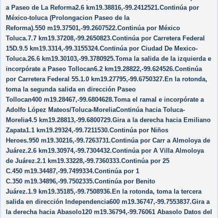
a Paseo de La Reforma2.6 km19.38816,-99.2412521.Continúa por
México-toluca (Prolongacion Paseo de la
Reforma).550 m19.37501,-99.2607522.Continúa por México
Toluca.7.7 km19.37208,-99.2650823.Continúa por Carretera Federal
15D.9.5 km19.3314,-99.3155324.Continúa por Ciudad De Mexico-
Toluca.26.6 km19.30103,-99.3780925.Toma la salida de la izquierda e
incorpórate a Paseo Tollocan6.2 km19.28822,-99.624526.Continúa
por Carretera Federal 55.1.0 km19.27795,-99.6750327.En la rotonda,
toma la segunda salida en dirección Paseo
Tollocan400 m19.28467,-99.6804628.Toma el ramal e incorpórate a
Adolfo López Mateos/​Toluca-MoreliaContinúa hacia Toluca-
Morelia4.5 km19.28813,-99.6800729.Gira a la derecha hacia Emiliano
Zapata1.1 km19.29324,-99.7211530.Continúa por Niños
Heroes.950 m19.30216,-99.7263731.Continúa por Carr a Almoloya de
Juárez.2.6 km19.30974,-99.7304432.Continúa por A Villa Almoloya
de Juárez.2.1 km19.33228,-99.7360333.Continúa por 25
C.450 m19.34487,-99.7499334.Continúa por 1
C.350 m19.34896,-99.7502335.Continúa por Benito
Juárez.1.9 km19.35185,-99.7508936.En la rotonda, toma la tercera
salida en dirección Independencia600 m19.36747,-99.7553837.Gira a
la derecha hacia Abasolo120 m19.36794,-99.76061 Abasolo Datos del