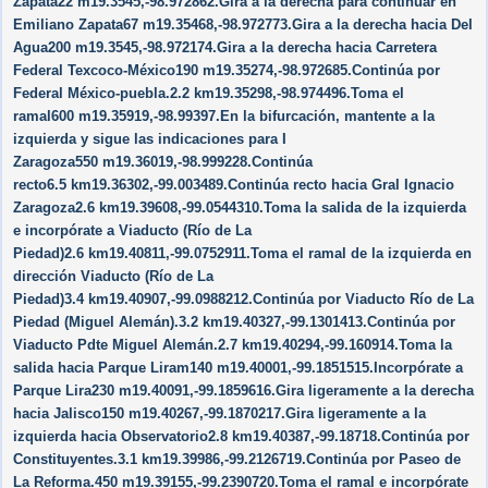
Zapata22 m19.3545,-98.972862.Gira a la derecha para continuar en
Emiliano Zapata67 m19.35468,-98.972773.Gira a la derecha hacia Del
Agua200 m19.3545,-98.972174.Gira a la derecha hacia Carretera
Federal Texcoco-México190 m19.35274,-98.972685.Continúa por
Federal México-puebla.2.2 km19.35298,-98.974496.Toma el
ramal600 m19.35919,-98.99397.En la bifurcación, mantente a la
izquierda y sigue las indicaciones para I
Zaragoza550 m19.36019,-98.999228.Continúa
recto6.5 km19.36302,-99.003489.Continúa recto hacia Gral Ignacio
Zaragoza2.6 km19.39608,-99.0544310.Toma la salida de la izquierda
e incorpórate a Viaducto (Río de La
Piedad)2.6 km19.40811,-99.0752911.Toma el ramal de la izquierda en
dirección Viaducto (Río de La
Piedad)3.4 km19.40907,-99.0988212.Continúa por Viaducto Río de La
Piedad (Miguel Alemán).3.2 km19.40327,-99.1301413.Continúa por
Viaducto Pdte Miguel Alemán.2.7 km19.40294,-99.160914.Toma la
salida hacia Parque Liram140 m19.40001,-99.1851515.Incorpórate a
Parque Lira230 m19.40091,-99.1859616.Gira ligeramente a la derecha
hacia Jalisco150 m19.40267,-99.1870217.Gira ligeramente a la
izquierda hacia Observatorio2.8 km19.40387,-99.18718.Continúa por
Constituyentes.3.1 km19.39986,-99.2126719.Continúa por Paseo de
La Reforma.450 m19.39155,-99.2390720.Toma el ramal e incorpórate