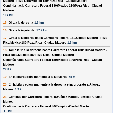
Madero - Poza Rica/
Mexico 180/
Poza Rica - Ciudad Madero
Continúa hacia Carretera Federal 180/
Mexico 180/
Poza Rica - Ciudad
Madero
104 km
15.
Gira a la derecha
1.3 km
16.
Gira a la izquierda.
17.9 km
17.
Gira a la izquierda hacia
Carretera Federal 180/
Ciudad Madero - Poza
Rica/
Mexico 180/
Poza Rica - Ciudad Madero
1.3 km
18.
Toma la 1ª a la derecha hasta
Carretera Federal 180/
Ciudad Madero -
Poza Rica/
Mexico 180/
Poza Rica - Ciudad Madero
Continúa hacia Carretera Federal 180/
Mexico 180/
Poza Rica - Ciudad
Madero
27.8 km
19.
En la bifurcación, mantente a la izquierda
65 m
20.
En la bifurcación, mantente a la derecha e incorpórate a
A.lópez
Mateos
1.9 km
21.
Continúa por
Carretera Federal 80/
López Mateos/
Tampico-Ciudad
Mante
.
Continúa hacia Carretera Federal 80/
Tampico-Ciudad Mante
3.5 km